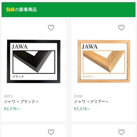
額縁
の新着商品
世界堂
世界堂
ジャワ ＜ブラック＞
ジャワ ＜クリアー＞
¥2,376
～
¥2,376
～