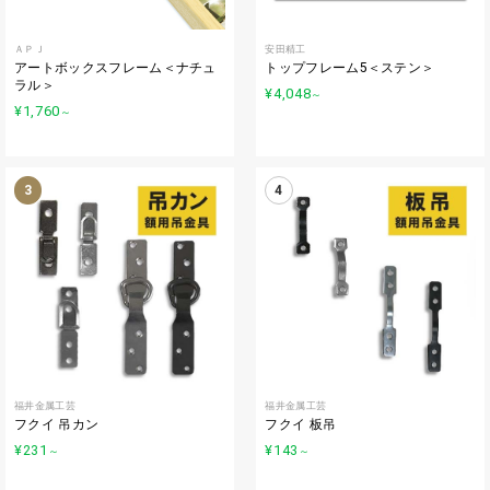
ＡＰＪ
安田精工
アートボックスフレーム＜ナチュ
トップフレーム5＜ステン＞
ラル＞
¥4,048
～
¥1,760
～
3
4
福井金属工芸
福井金属工芸
フクイ 吊カン
フクイ 板吊
¥231
¥143
～
～