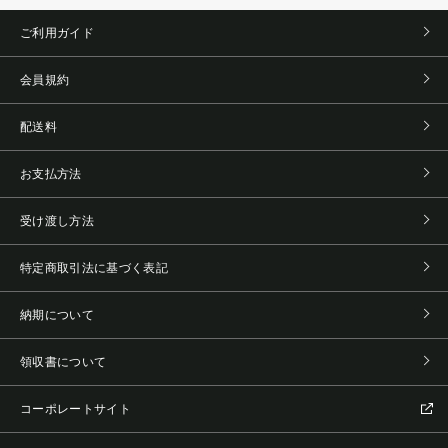
ご利用ガイド
会員規約
配送料
お支払方法
受け渡し方法
特定商取引法に基づく表記
納期について
領収書について
コーポレートサイト