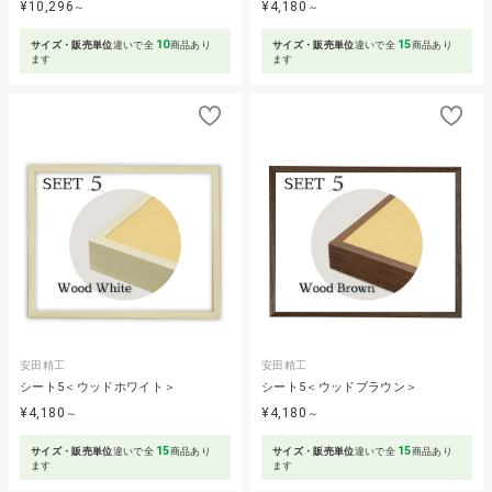
¥10,296
¥4,180
～
～
10
15
サイズ・販売単位
違いで全
商品あり
サイズ・販売単位
違いで全
商品あり
ます
ます
安田精工
安田精工
シート5＜ウッドホワイト＞
シート5＜ウッドブラウン＞
¥4,180
¥4,180
～
～
15
15
サイズ・販売単位
違いで全
商品あり
サイズ・販売単位
違いで全
商品あり
ます
ます