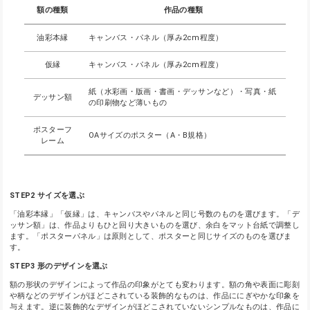
額の種類
作品の種類
油彩本縁
キャンバス・パネル（厚み2cm程度）
仮縁
キャンバス・パネル（厚み2cm程度）
紙（水彩画・版画・書画・デッサンなど）・写真・紙
デッサン額
の印刷物など薄いもの
ポスターフ
OAサイズのポスター（A・B規格）
レーム
STEP2 サイズを選ぶ
「油彩本縁」「仮縁」は、キャンバスやパネルと同じ号数のものを選びます。「デ
ッサン額」は、作品よりもひと回り大きいものを選び、余白をマット台紙で調整し
ます。「ポスターパネル」は原則として、ポスターと同じサイズのものを選びま
す。
STEP3 形のデザインを選ぶ
額の形状のデザインによって作品の印象がとても変わります。額の角や表面に彫刻
や柄などのデザインがほどこされている装飾的なものは、作品ににぎやかな印象を
与えます。逆に装飾的なデザインがほどこされていないシンプルなものは、作品に