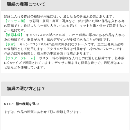
額縁の種類について
額縁は入れる作品の種類や用途に従い、適したものを選ぶ必要があります。
【デッサン額】
…水彩画・版画・書画・写真など、紙に描いた薄い作品を入れる為
の額縁です。作品よりも一回り大きいものを選び、マット台紙と併せて額装するの
が一般的です。
【油彩本縁】
…キャンバスや木製パネル等、20mm程度の厚みのある作品を入れる
為の額縁です。重量があり、縁のデザインが多様であることが特徴です。
【仮縁】
…キャンバス(パネル)作品用の簡易的なフレームです。主に公募展出品時
の仮額装として使用します。アクリルや裏板は付属せず、枠のみのフレームです。
作品の四方を保護し、搬入時の事故を防ぐ役割があります。
【ポスターフレーム】
…ポスター等の印刷物を入れるのに適した額縁です。基本的
にOAサイズで展開されています。デッサン額よりも軽量な造りで、透明板はエン
ビ板などを使用しています。
額縁の選び方とは？
STEP1 額の種類を選ぶ
まずは、作品の種類にあわせて額の種類を選びます。