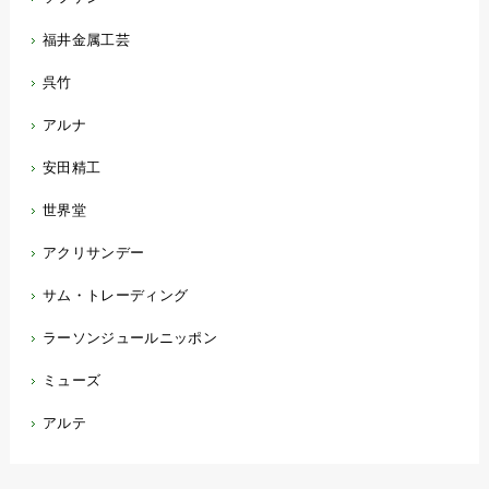
福井金属工芸
呉竹
アルナ
安田精工
世界堂
アクリサンデー
サム・トレーディング
ラーソンジュールニッポン
ミューズ
アルテ