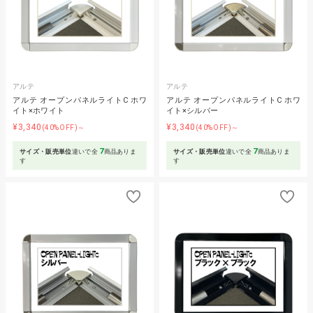
アルテ
アルテ
アルテ オープンパネルライトC ホワ
アルテ オープンパネルライトC ホワ
イト×ホワイト
イト×シルバー
¥3,340
¥3,340
(40%OFF)～
(40%OFF)～
7
7
サイズ・販売単位
違いで全
商品ありま
サイズ・販売単位
違いで全
商品ありま
す
す