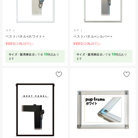
ＡＰＪ
ＡＰＪ
ベストパネル<ホワイト>
ベストパネル<シルバー>
¥880
¥880
(20%OFF)～
(20%OFF)～
10
10
サイズ・販売単位
違いで全
商品あり
サイズ・販売単位
違いで全
商品あり
ます
ます