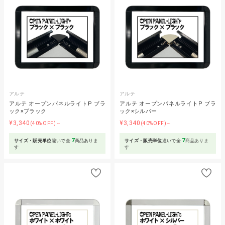
アルテ
アルテ
アルテ オープンパネルライトP ブラ
アルテ オープンパネルライトP ブラ
ック×ブラック
ック×シルバー
¥3,340
¥3,340
(40%OFF)～
(40%OFF)～
7
7
サイズ・販売単位
違いで全
商品ありま
サイズ・販売単位
違いで全
商品ありま
す
す