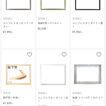
安田精工
安田精工
安田精工
ユニフレスタンダード＜チ
仮縁O型＜ゴールド＞
ユニフレスタンダード＜黒
タン＞
＞
¥2,090
～
¥1,892
¥1,892
～
～
世界堂
安田精工
安田精工
桜平型＜木地＞
ユニフレスタンダード＜白
仮縁 スペース5 ＜ホワイト
＞
＞
¥1,639
～