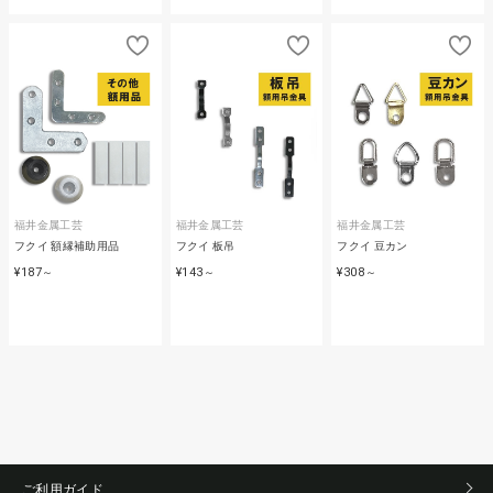
福井金属工芸
福井金属工芸
福井金属工芸
フクイ 額縁補助用品
フクイ 板吊
フクイ 豆カン
¥187
¥143
¥308
～
～
～
ご利用ガイド