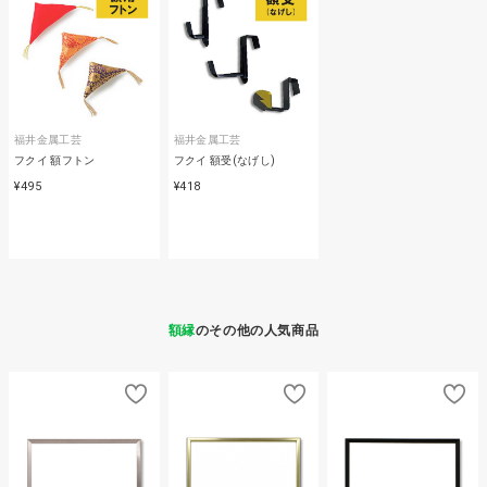
福井金属工芸
福井金属工芸
フクイ 額フトン
フクイ 額受(なげし)
¥495
¥418
額縁
のその他の人気商品