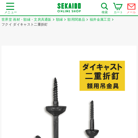
メニュー
カート
メール
検索
世界堂 画材・額縁・文房具通販
額縁
額用関連品
福井金属工芸
フクイ ダイキャスト二重折釘