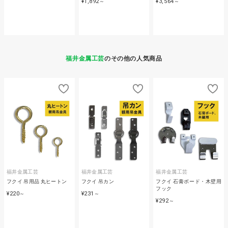
¥1,892
¥3,564
～
～
福井金属工芸
のその他の人気商品
福井金属工芸
福井金属工芸
福井金属工芸
フクイ 吊用品 丸ヒートン
フクイ 吊カン
フクイ 石膏ボード・木壁用
フック
¥220
¥231
～
～
¥292
～