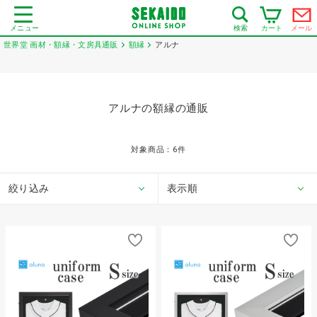
メニュー
カート
メール
検索
世界堂 画材・額縁・文房具通販
額縁
アルナ
アルナの額縁の通販
対象商品：
6
件
絞り込み
表示順