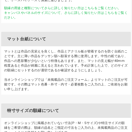
で、ケースバイケースで慎重に選びましょう。
額縁の用途と種類についてさらに詳しく知りたい方はこちらをご覧ください。
キャンバスやパネルのサイズについて、さらに詳しく知りたい方はこちらをご覧く
ださい。
マット台紙について
マットとは作品の見栄えを良くし、作品とアクリル板が密着するのを防ぐ台紙のこ
とです。主に薄い作品をデッサン額へ額装する際に使用します。中性の紙であり、
作品への悪影響が少ないという特徴もあります。また、マットの見え幅が40mm
程度あると作品が綺麗に見えると言われています。予め計算した上で、どのサイズ
の額縁にセットするのが適切であるか確認するようにしましょう。
当オンラインショップでは「未掲載品のご注文フォーム」よりマットのご注文が可
能です。その際はマット色番・外寸・内寸・必要枚数をご入力の上、ご依頼をお願
い申し上げます。
特寸サイズの額縁について
オンラインショップに掲載されていない寸法(P・M・Sサイズ)や特注サイズの額
縁をご希望の際は、額縁の品名とご指定の寸法をご入力の上、未掲載商品のご注文