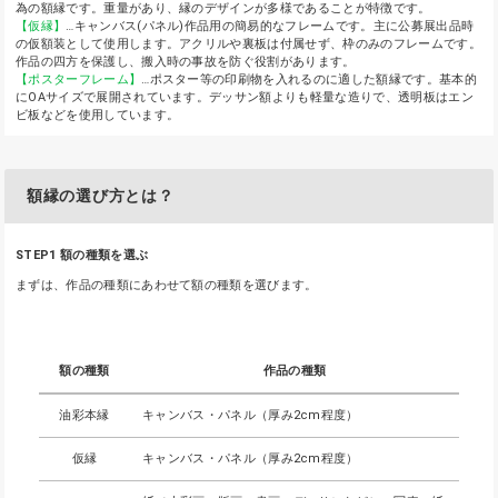
為の額縁です。重量があり、縁のデザインが多様であることが特徴です。
【仮縁】
…キャンバス(パネル)作品用の簡易的なフレームです。主に公募展出品時
の仮額装として使用します。アクリルや裏板は付属せず、枠のみのフレームです。
作品の四方を保護し、搬入時の事故を防ぐ役割があります。
【ポスターフレーム】
…ポスター等の印刷物を入れるのに適した額縁です。基本的
にOAサイズで展開されています。デッサン額よりも軽量な造りで、透明板はエン
ビ板などを使用しています。
額縁の選び方とは？
STEP1 額の種類を選ぶ
まずは、作品の種類にあわせて額の種類を選びます。
額の種類
作品の種類
油彩本縁
キャンバス・パネル（厚み2cm程度）
仮縁
キャンバス・パネル（厚み2cm程度）