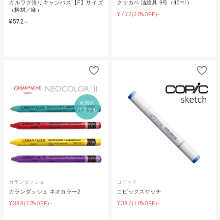
カルワク張りキャンバス【F】サイズ
クサカベ 油絵具 9号（40ml）
（桐材／麻）
¥732
(30%OFF)～
¥572
～
カランダッシュ
コピック
カランダッシュ ネオカラー2
コピックスケッチ
¥388
¥387
(20%OFF)～
(10%OFF)～