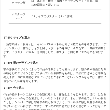
紙（水彩画・版画・書画・デッサンなど）・写真・紙
デッサン額
の印刷物など薄いもの
ポスターフ
OAサイズのポスター（A・B規格）
レーム
STEP2 サイズを選ぶ
「油彩本縁」「仮縁」は、キャンバスやパネルと同じ号数のものを選びます。「デ
ッサン額」は、作品よりもひと回り大きいものを選び、余白をマット台紙で調整し
ます。「ポスターパネル」は原則として、ポスターと同じサイズのものを選びま
す。
STEP3 形のデザインを選ぶ
額の形状のデザインによって作品の印象がとても変わります。額の角や表面に彫刻
や柄などのデザインがほどこされている装飾的なものは、作品ににぎやかな印象を
与えます。逆に装飾的なデザインがほどこされていないシンプルなものは、作品に
おちついた印象を与えます。
STEP4 色を選ぶ
作品の色やトーンに近いものを額に選ぶと、作品とよくなじみます。逆に、はなれ
た色やトーンのものを選ぶとメリハリがうまれます。また、額の色でよくいわれる
ことは、シルバーの額は寒色系の絵と相性がよく、ゴールドの額は暖色系の絵と相
性がいいといわれます。ですが、すべての絵にあてはまる完璧なロジックはないの