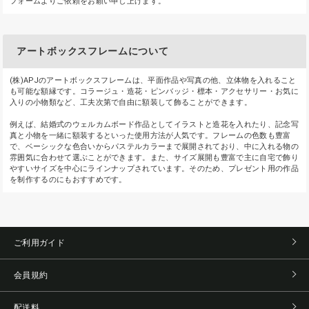
フォームよりご依頼をお願い申し上げます。
アートボックスフレームについて
(株)APJのアートボックスフレームは、平面作品や写真の他、立体物を入れること
も可能な額縁です。コラージュ・造花・ピンバッジ・標本・アクセサリー・お気に
入りの小物類など、工夫次第で自由に額装して飾ることができます。
例えば、結婚式のウェルカムボード作品としてイラストと造花を入れたり、記念写
真と小物を一緒に額装するといった使用方法が人気です。フレームの色数も豊富
で、ベーシックな色合いからパステルカラーまで展開されており、中に入れる物の
雰囲気に合わせて選ぶことができます。また、サイズ展開も豊富で主に自宅で飾り
やすいサイズを中心にラインナップされています。そのため、プレゼント用の作品
を制作するのにもおすすめです。
ご利用ガイド
会員規約
配送料