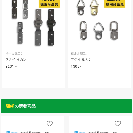
福井金属工芸
福井金属工芸
フクイ 吊カン
フクイ 豆カン
¥231
¥308
～
～
額縁
の新着商品