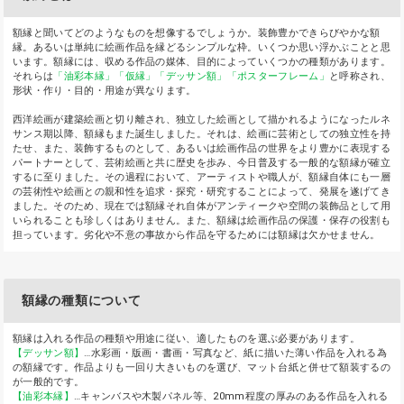
額縁と聞いてどのようなものを想像するでしょうか。装飾豊かできらびやかな額
縁。あるいは単純に絵画作品を縁どるシンプルな枠。いくつか思い浮かぶことと思
います。額縁には、収める作品の媒体、目的によっていくつかの種類があります。
それらは
「油彩本縁」
「仮縁」
「デッサン額」
「ポスターフレーム」
と呼称され、
形状・作り・目的・用途が異なります。
西洋絵画が建築絵画と切り離され、独立した絵画として描かれるようになったルネ
サンス期以降、額縁もまた誕生しました。それは、絵画に芸術としての独立性を持
たせ、また、装飾するものとして、あるいは絵画作品の世界をより豊かに表現する
パートナーとして、芸術絵画と共に歴史を歩み、今日普及する一般的な額縁が確立
するに至りました。その過程において、アーティストや職人が、額縁自体にも一層
の芸術性や絵画との親和性を追求・探究・研究することによって、発展を遂げてき
ました。そのため、現在では額縁それ自体がアンティークや空間の装飾品として用
いられることも珍しくはありません。また、額縁は絵画作品の保護・保存の役割も
担っています。劣化や不意の事故から作品を守るためには額縁は欠かせません。
額縁の種類について
額縁は入れる作品の種類や用途に従い、適したものを選ぶ必要があります。
【デッサン額】
…水彩画・版画・書画・写真など、紙に描いた薄い作品を入れる為
の額縁です。作品よりも一回り大きいものを選び、マット台紙と併せて額装するの
が一般的です。
【油彩本縁】
…キャンバスや木製パネル等、20mm程度の厚みのある作品を入れる