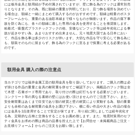
には板吊金具と額用紐が予め付属されていますが、壁に飾る為のフックは通常別売
りとなります。その為、既に額縁の重量が判明しており、且つ飾る場所を決めてい
る場合は、額縁と一緒にまとめて購入するのがおすすめです。額縁は軽量のポスタ
ーフレームから、重量のある油彩本縁まで様々なものが御座います。作品の落下事
故を防ぐ為にも、各々の額縁に適した専用の金具を使用することを推奨致します。
粘着式・吸盤式プラスチックフックの他、安価なピンフック等は経年劣化による事
故が起きやすい為、あまりおすすめ出来ません。元々地震大国である日本におい
て、作品を飾る事は多少のリスクが伴います。大切な作品を守り安心して飾る為に
も、額装そのものに留まらず、飾る為のフックに至るまで慎重に考える必要がある
のです。
額用金具 購入の際の注意点
当カテゴリでは福井金属工芸の額用金具を取り扱いしております。ご購入の際は必
ず掛ける作品の重量と金具の耐荷重を併せてご確認下さい。掲載品のフック類は全
て木壁・石膏ボード専用であり、取り付けの際は釘打ちをする必要がございます。
コンクリート等の異なる素材の壁にはお使い頂けませんのでご注意下さい。また、
安全耐荷重はあくまで目安であり額の材質と壁の材質により変動する為、額の重量
よりも余裕のある耐荷重の金具をお選び下さい。横に長い作品や大きい作品の場合
には金具を2点使用することで安定が保てます。吊り紐に関しましては経年劣化す
る為、定期的な点検と交換をすることをお薦め致します。また、地震対策用のセフ
ティ金具をお求めの際は商品の品番を控えた上で【お問合せ・未掲載商品ご注文・
お見積りフォーム】からのご注文をお願い致します。