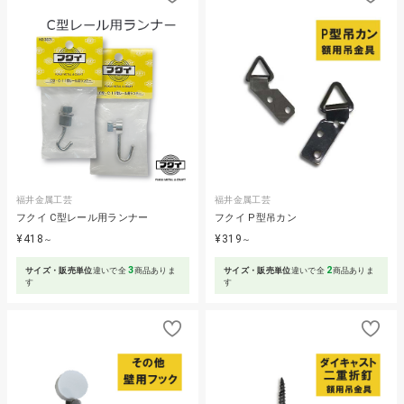
福井金属工芸
福井金属工芸
フクイ C型レール用ランナー
フクイ P型吊カン
¥418
¥319
～
～
3
2
サイズ・販売単位
違いで全
商品ありま
サイズ・販売単位
違いで全
商品ありま
す
す