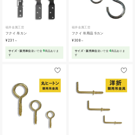
福井金属工芸
福井金属工芸
フクイ 吊カン
フクイ 吊用品 Sカン
¥231
¥308
～
～
9
4
サイズ・販売単位
違いで全
商品ありま
サイズ・販売単位
違いで全
商品ありま
す
す