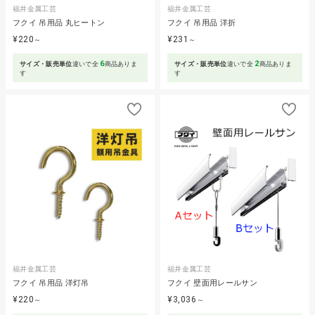
福井金属工芸
福井金属工芸
フクイ 吊用品 丸ヒートン
フクイ 吊用品 洋折
¥220
¥231
～
～
6
2
サイズ・販売単位
違いで全
商品ありま
サイズ・販売単位
違いで全
商品ありま
す
す
福井金属工芸
福井金属工芸
フクイ 吊用品 洋灯吊
フクイ 壁面用レールサン
¥220
¥3,036
～
～