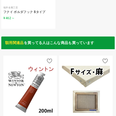
福井金属工芸
フクイ ボルダフック Bタイプ
¥462
～
額用関連品
を買ってる人はこんな商品も買っています