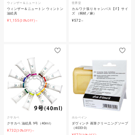
ウィンザー＆ニュートン
世界堂
ウィンザー＆ニュートン ウィントン
カルワク張りキャンバス【F】サイ
油絵具
ズ （桐材／麻）
¥1,155
¥572
(30%OFF)～
～
クサカベ
ホルベイン
クサカベ 油絵具 9号（40ml）
ダヴィンチ 画筆クリーニングソープ
（4033-0）
¥732
(30%OFF)～
¥572