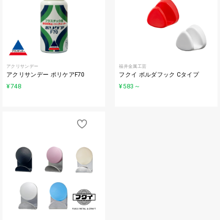
アクリサンデー
福井金属工芸
アクリサンデー ポリケアF70
フクイ ボルダフック Cタイプ
¥748
¥583
～