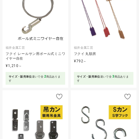
福井金属工芸
福井金属工芸
フクイ レールサン用ボール式ミニワ
フクイ 丸額房
イヤー自在
¥792
～
¥1,210
～
2
3
サイズ・販売単位
違いで全
商品ありま
サイズ・販売単位
違いで全
商品ありま
す
す