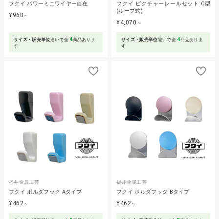
フクイ パワーミニワイヤー自在
フクイ ピクチャーレールセット C型
(ループ式)
¥968
～
¥4,070
～
4
4
サイズ・販売単位
違いで全
商品ありま
サイズ・販売単位
違いで全
商品ありま
す
す
福井金属工芸
福井金属工芸
フクイ ボルダフック Aタイプ
フクイ ボルダフック Bタイプ
¥462
¥462
～
～