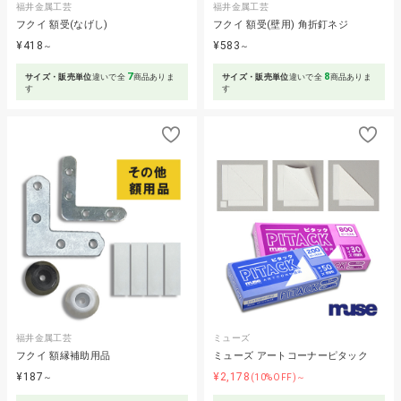
福井金属工芸
福井金属工芸
フクイ 額受(なげし)
フクイ 額受(壁用) 角折釘ネジ
¥418
¥583
～
～
7
8
サイズ・販売単位
違いで全
商品ありま
サイズ・販売単位
違いで全
商品ありま
す
す
福井金属工芸
ミューズ
フクイ 額縁補助用品
ミューズ アートコーナーピタック
¥187
¥2,178
～
(10%OFF)～