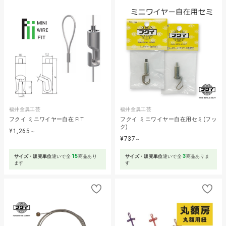
福井金属工芸
福井金属工芸
フクイ ミニワイヤー自在 FIT
フクイ ミニワイヤー自在用セミ(フッ
ク)
¥1,265
～
¥737
～
15
3
サイズ・販売単位
違いで全
商品あり
サイズ・販売単位
違いで全
商品ありま
ます
す