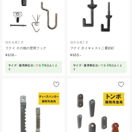
福井金属工芸
福井金属工芸
フクイ その他の壁用フック
フクイ ダイキャスト二重折釘
¥638
¥605
～
～
3
2
サイズ・販売単位
違いで全
商品ありま
サイズ・販売単位
違いで全
商品ありま
す
す