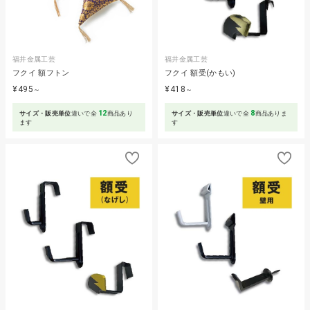
福井金属工芸
福井金属工芸
フクイ 額フトン
フクイ 額受(かもい)
¥495
¥418
～
～
12
8
サイズ・販売単位
違いで全
商品あり
サイズ・販売単位
違いで全
商品ありま
ます
す