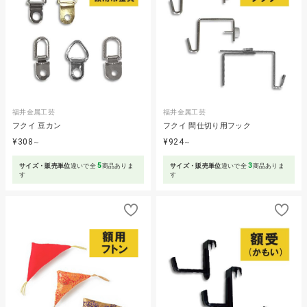
福井金属工芸
福井金属工芸
フクイ 豆カン
フクイ 間仕切り用フック
¥308
¥924
～
～
5
3
サイズ・販売単位
違いで全
商品ありま
サイズ・販売単位
違いで全
商品ありま
す
す