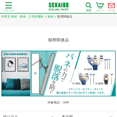
メニュー
カート
メール
検索
世界堂 画材・額縁・文房具通販
額縁
額用関連品
額用関連品
対象商品：
36
件
絞り込み
表示順