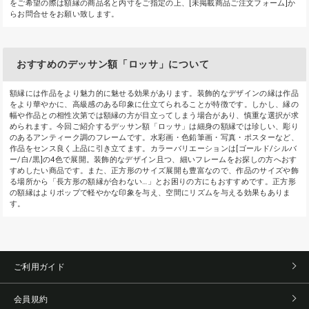
をご希望の際は額縁の商品名と内寸をご指定の上、[未掲載商品ご注文フォーム]か
らお問合せをお願い致します。
おすすめのデッサン額「ロッサ」について
額縁には作品をより魅力的に魅せる効果があります。装飾的なデザインの縁は作品
をより華やかに、高級感のある印象に仕立てられることが特徴です。しかし、縁の
幅や作品との相性次第では額縁の方が目立ってしまう場合があり、慎重な選択が求
められます。今回ご紹介するデッサン額「ロッサ」は細身の額縁では珍しい、彫り
のあるアンティーク調のフレームです。水彩画・色鉛筆画・写真・ポスターなど、
作品をセンス良く上品に引き立てます。カラーバリエーションは[ゴールド/シルバ
ー/白/黒]の4色で展開。装飾的なデザイン且つ、細いフレームをお探しの方へおす
すめしたい商品です。また、正方形のサイズ展開も豊富なので、作品のサイズや飾
る場所から「長方形の額縁が合わない…」とお困りの方にもおすすめです。正方形
の額縁はよりポップで軽やかな印象を与え、空間にリズムを与える効果もありま
す。
ご利用ガイド
会員規約