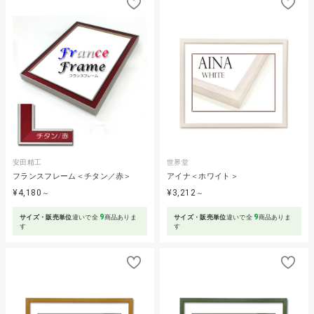
安田精工
世界堂
フランスフレーム＜チタン／赤＞
アイナ＜ホワイト＞
¥4,180
¥3,212
～
～
9
9
サイズ・販売単位
違いで全
商品ありま
サイズ・販売単位
違いで全
商品ありま
す
す