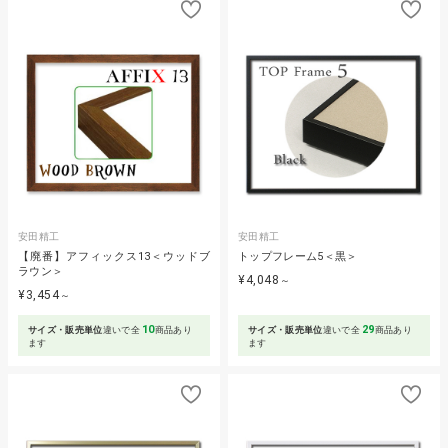
安田精工
安田精工
【廃番】アフィックス13＜ウッドブ
トップフレーム5＜黒＞
ラウン＞
¥4,048
～
¥3,454
～
10
29
サイズ・販売単位
違いで全
商品あり
サイズ・販売単位
違いで全
商品あり
ます
ます