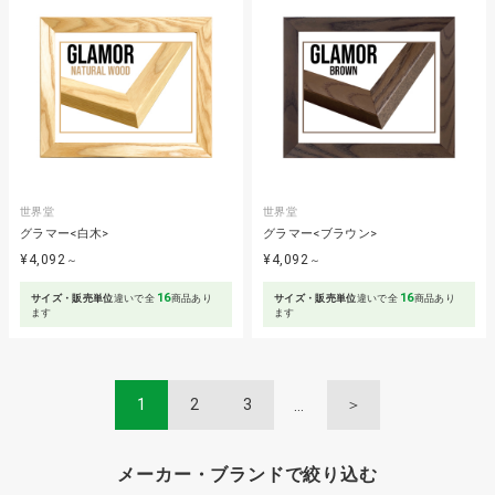
世界堂
世界堂
グラマー<白木>
グラマー<ブラウン>
¥4,092
¥4,092
～
～
16
16
サイズ・販売単位
違いで全
商品あり
サイズ・販売単位
違いで全
商品あり
ます
ます
1
2
3
＞
メーカー・ブランドで絞り込む