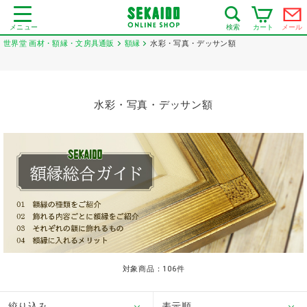
メニュー
カート
メール
検索
世界堂 画材・額縁・文房具通販
額縁
水彩・写真・デッサン額
水彩・写真・デッサン額
対象商品：
106
件
絞り込み
表示順