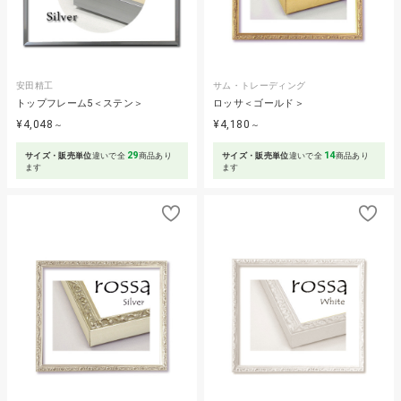
安田精工
サム・トレーディング
トップフレーム5＜ステン＞
ロッサ＜ゴールド＞
¥4,048
¥4,180
～
～
29
14
サイズ・販売単位
違いで全
商品あり
サイズ・販売単位
違いで全
商品あり
ます
ます