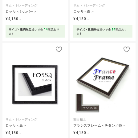
サム・トレーディング
サム・トレーディング
ロッサ＜シルバー＞
ロッサ＜白＞
¥4,180
¥4,180
～
～
14
14
サイズ・販売単位
違いで全
商品あり
サイズ・販売単位
違いで全
商品あり
ます
ます
サム・トレーディング
安田精工
ロッサ＜黒＞
フランスフレーム＜チタン／茶＞
¥4,180
¥4,180
～
～