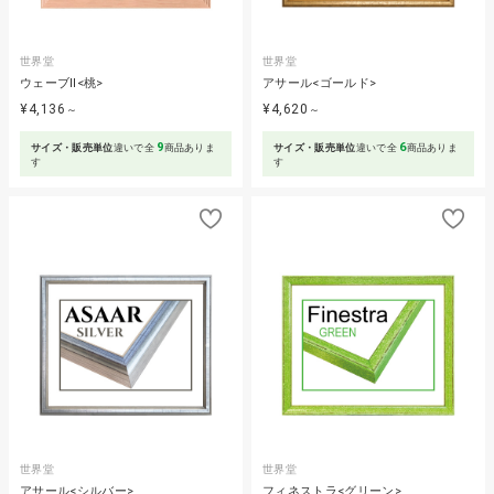
世界堂
世界堂
ウェーブⅡ<桃>
アサール<ゴールド>
¥4,136
¥4,620
～
～
9
6
サイズ・販売単位
違いで全
商品ありま
サイズ・販売単位
違いで全
商品ありま
す
す
世界堂
世界堂
アサール<シルバー>
フィネストラ<グリーン>