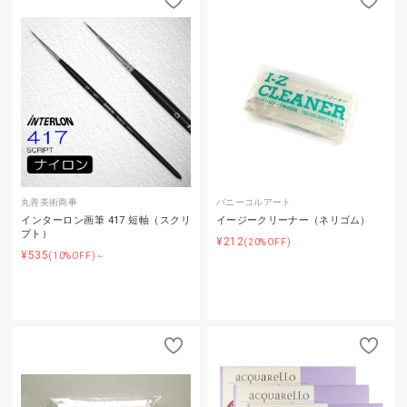
丸善美術商事
バニーコルアート
インターロン画筆 417 短軸（スクリ
イージークリーナー（ネリゴム）
プト）
¥212
(20%OFF)
¥535
(10%OFF)～