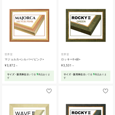
世界堂
世界堂
マジョルカ<シルバー/ピンク>
ロッキーⅡ<緑>
¥3,872
¥3,531
～
～
9
9
サイズ・販売単位
違いで全
商品ありま
サイズ・販売単位
違いで全
商品ありま
す
す