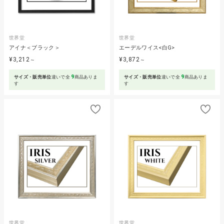
世界堂
世界堂
アイナ＜ブラック＞
エーデルワイス<白G>
¥3,212
¥3,872
～
～
9
9
サイズ・販売単位
違いで全
商品ありま
サイズ・販売単位
違いで全
商品ありま
す
す
世界堂
世界堂