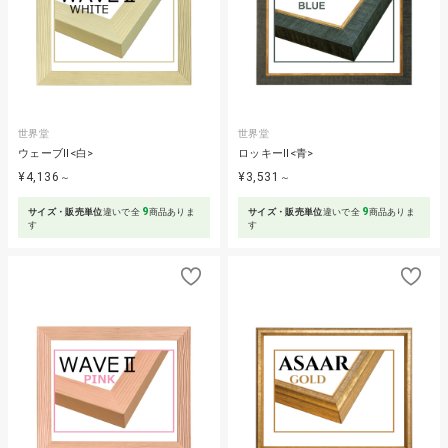
世界堂
世界堂
ウェーブⅡ<白>
ロッキーⅡ<青>
¥4,136
¥3,531
～
～
9
9
サイズ・販売単位
違いで全
商品ありま
サイズ・販売単位
違いで全
商品ありま
す
す