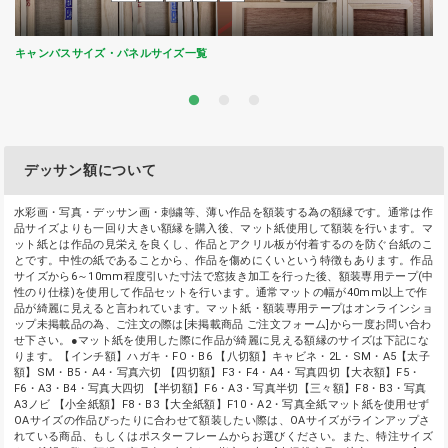
キャンバスサイズ・パネルサイズ一覧
デッサン額について
水彩画・写真・デッサン画・刺繍等、薄い作品を額装する為の額縁です。通常は作
品サイズよりも一回り大きい額縁を購入後、マット紙使用して額装を行います。マ
ット紙とは作品の見栄えを良くし、作品とアクリル板が付着するのを防ぐ台紙のこ
とです。中性の紙であることから、作品を傷めにくいという特徴もあります。作品
サイズから6～10mm程度引いた寸法で窓抜き加工を行った後、額装専用テープ(中
性のり仕様)を使用して作品セットを行います。通常マットの幅が40mm以上で作
品が綺麗に見えると言われています。マット紙・額装専用テープはオンラインショ
ップ未掲載品の為、ご注文の際は[未掲載商品 ご注文フォーム]から一度お問い合わ
せ下さい。●マット紙を使用した際に作品が綺麗に見える額縁のサイズは下記にな
ります。【インチ額】ハガキ・FO・B6 【八切額】キャビネ・2L・SM・A5【太子
額】SM・B5・A4・写真六切 【四切額】F3・F4・A4・写真四切【大衣額】F5・
F6・A3・B4・写真大四切 【半切額】F6・A3・写真半切【三々額】F8・B3・写真
A3ノビ 【小全紙額】F8・B3【大全紙額】F10・A2・写真全紙マット紙を使用せず
OAサイズの作品ぴったりに合わせて額装したい際は、OAサイズがラインアップさ
れている商品、もしくはポスターフレームからお選びください。また、特注サイズ