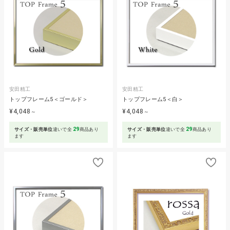
安田精工
安田精工
トップフレーム5＜ゴールド＞
トップフレーム5＜白＞
¥4,048
¥4,048
～
～
29
29
サイズ・販売単位
違いで全
商品あり
サイズ・販売単位
違いで全
商品あり
ます
ます