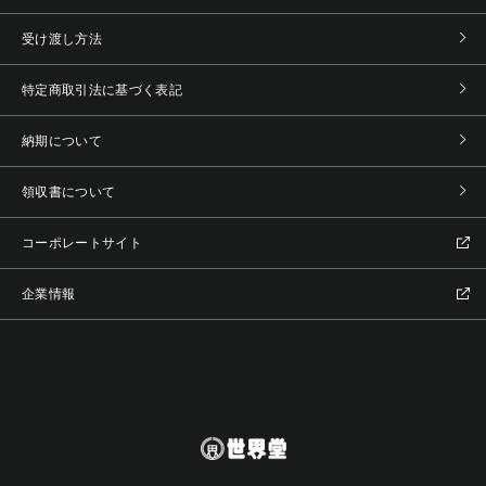
受け渡し方法
特定商取引法に基づく表記
納期について
領収書について
コーポレートサイト
企業情報