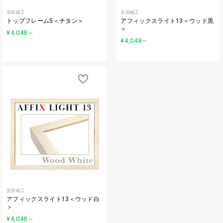
安田精工
安田精工
トップフレーム5＜チタン＞
アフィックスライト13＜ウッド黒
＞
¥4,048
～
¥4,048
～
安田精工
アフィックスライト13＜ウッド白
＞
¥4,048
～