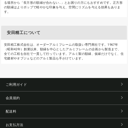
る場所から「長方形の額縁が合わない…」とお困りの方にもおすすめです。正方形
の額縁はよりポップで軽やかな印象を与え、空間にリズムを与える効果もありま
す。
安田精工について
安田精工株式会社は、オーダーアルミフレームの取扱い専門商社です。1967年
（昭和42年）創業以来、額縁を中心としたアルミフレームの企画から製造まで、
全ての工程を自社で一貫して行っています。アルミ製の額縁、仮縁だけでなく、住
宅建材やオブジェなどのアルミ製品も手がけています。
ご利用ガイド
会員規約
配送料
お支払方法