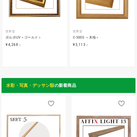
世界堂
世界堂
ポルポUV＜ゴールド＞
C-500S ＜木地＞
¥4,268
¥3,113
～
～
水彩・写真・デッサン額
の新着商品