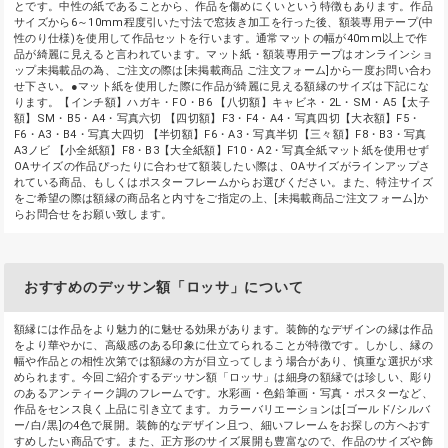
とです。中性の紙であることから、作品を傷めにくいという特徴もあります。作品
サイズから6～10mm程度引いた寸法で窓抜き加工を行った後、額装専用テープ(中
性のり仕様)を使用して作品セットを行います。通常マットの幅が40mm以上で作
品が綺麗に見えると言われています。マット紙・額装専用テープはオンラインショ
ップ未掲載品の為、ご注文の際は[未掲載商品 ご注文フォーム]から一度お問い合わ
せ下さい。●マット紙を使用した際に作品が綺麗に見える額縁のサイズは下記にな
ります。【インチ額】ハガキ・FO・B6 【八切額】キャビネ・2L・SM・A5【太子
額】SM・B5・A4・写真六切 【四切額】F3・F4・A4・写真四切【大衣額】F5・
F6・A3・B4・写真大四切 【半切額】F6・A3・写真半切【三々額】F8・B3・写真
A3ノビ 【小全紙額】F8・B3【大全紙額】F10・A2・写真全紙マット紙を使用せず
OAサイズの作品ぴったりに合わせて額装したい際は、OAサイズがラインアップさ
れている商品、もしくはポスターフレームからお選びください。また、特注サイズ
をご希望の際は額縁の商品名と内寸をご指定の上、[未掲載商品ご注文フォーム]か
らお問合せをお願い致します。
おすすめのデッサン額「ロッサ」について
額縁には作品をより魅力的に魅せる効果があります。装飾的なデザインの縁は作品
をより華やかに、高級感のある印象に仕立てられることが特徴です。しかし、縁の
幅や作品との相性次第では額縁の方が目立ってしまう場合があり、慎重な選択が求
められます。今回ご紹介するデッサン額「ロッサ」は細身の額縁では珍しい、彫り
のあるアンティーク調のフレームです。水彩画・色鉛筆画・写真・ポスターなど、
作品をセンス良く上品に引き立てます。カラーバリエーションは[ゴールド/シルバ
ー/白/黒]の4色で展開。装飾的なデザイン且つ、細いフレームをお探しの方へおす
すめしたい商品です。また、正方形のサイズ展開も豊富なので、作品のサイズや飾