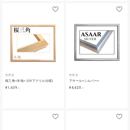
世界堂
世界堂
桜三角<木地> (UVアクリル仕様)
アサール<シルバー>
¥1,639
¥4,620
～
～