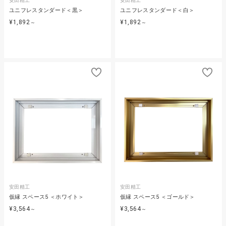
安田精工
安田精工
ユニフレスタンダード＜黒＞
ユニフレスタンダード＜白＞
¥1,892
¥1,892
～
～
安田精工
安田精工
仮縁 スペース5 ＜ホワイト＞
仮縁 スペース5 ＜ゴールド＞
¥3,564
¥3,564
～
～