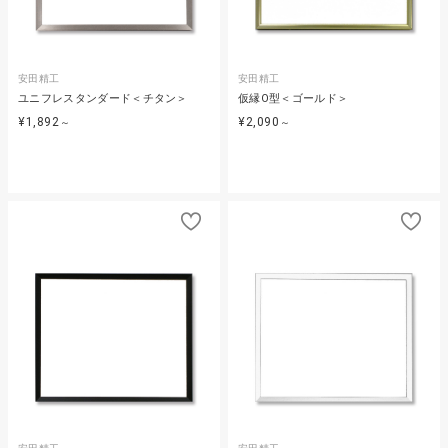
安田精工
安田精工
ユニフレスタンダード＜チタン＞
仮縁O型＜ゴールド＞
¥1,892
¥2,090
～
～