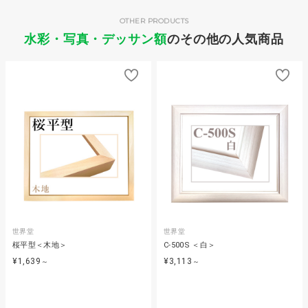
OTHER PRODUCTS
水彩・写真・デッサン額
のその他の人気商品
世界堂
世界堂
桜平型＜木地＞
C-500S ＜白＞
¥1,639
¥3,113
～
～