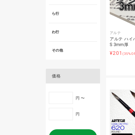
ら行
わ行
アルテ
アルテ ハイ
S 3mm厚
その他
¥201
(35%O
価格
円 〜
円