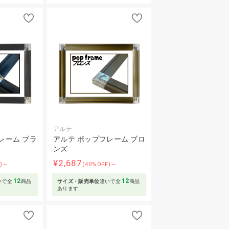
アルテ
レーム ブラ
アルテ ポップフレーム ブロ
ンズ
¥2,687
F)～
(40%OFF)～
12
12
いで全
商品
サイズ・販売単位
違いで全
商品
あります