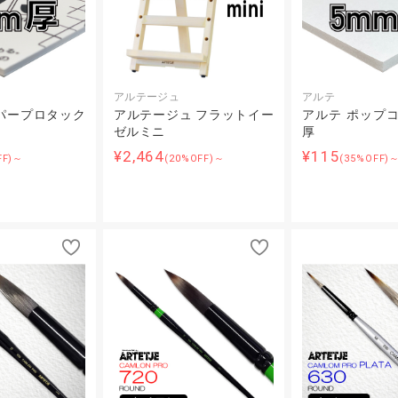
アルテージュ
アルテ
パープロタック
アルテージュ フラットイー
アルテ ポップコ
ゼルミニ
厚
¥2,464
¥115
FF)～
(20%OFF)～
(35%OFF)