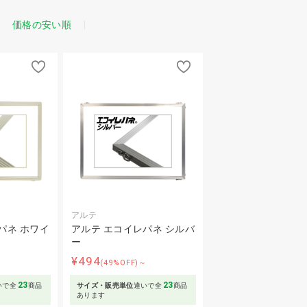
価格の安い順
アルテ
パネ ホワイ
アルテ エコイレパネ シルバ
ー
¥494
～
(49%OFF)～
23
23
いで全
商品
サイズ・販売単位
違いで全
商品
あります