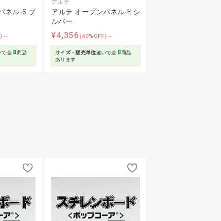
アルテ
ネル-S ブ
アルテ オープンパネル-E シ
ルバー
¥4,356
F)～
(40%OFF)～
8
8
いで全
商品
サイズ・販売単位
違いで全
商品
あります