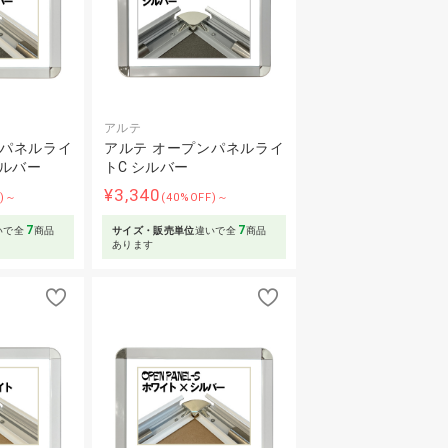
アルテ
ンパネルライ
アルテ オープンパネルライ
シルバー
トC シルバー
¥3,340
F)～
(40%OFF)～
7
7
いで全
商品
サイズ・販売単位
違いで全
商品
あります