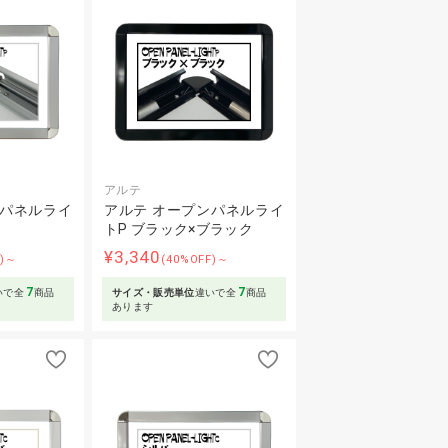
アルテ
ンパネルライ
アルテ オープンパネルライ
トP ブラック×ブラック
¥3,340
F)～
(40%OFF)～
7
7
いで全
商品
サイズ・販売単位
違いで全
商品
あります