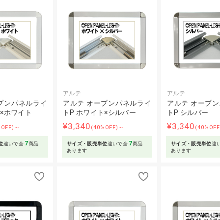
アルテ
アルテ
プンパネルライ
アルテ オープンパネルライ
アルテ オープ
ト×ホワイト
トP ホワイト×シルバー
トP シルバー
¥3,340
¥3,340
%OFF)～
(40%OFF)～
(40%OF
7
7
位
違いで全
商品
サイズ・販売単位
違いで全
商品
サイズ・販売単位
違
あります
あります