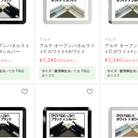
アルテ
アルテ
プンパネルライ
アルテ オープンパネルライ
アルテ オープ
ク×シルバー
トC ホワイト×ホワイト
トC ホワイト×
¥3,340
¥3,340
%OFF)～
(40%OFF)～
(40%OF
7
7
位
違いで全
商品
サイズ・販売単位
違いで全
商品
サイズ・販売単位
違
あります
あります