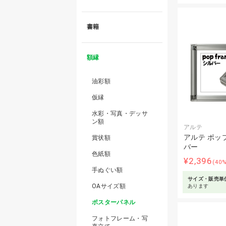
書籍
額縁
油彩額
仮縁
水彩・写真・デッサ
ン額
アルテ
アルテ ポッ
賞状額
バー
色紙額
¥2,396
(40
手ぬぐい額
サイズ・販売単
OAサイズ額
あります
ポスターパネル
フォトフレーム・写