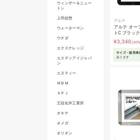
ウィンザー＆ニュー
トン
上羽絵惣
アルテ
アルテ オー
ウォーターマン
トC ブラッ
ウチダ
¥3,340
(40
エクスナレッジ
サイズ・販売単
あります
エスディアイジャパ
ン
エヌティー
ＭＢＭ
ＡＰＪ
王冠化学工業所
オキナ
オメガ
オリオン