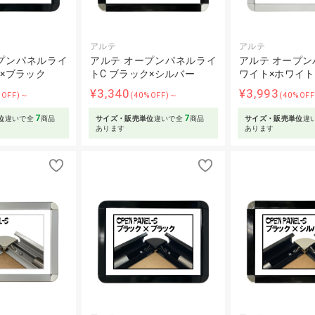
アルテ
アルテ
プンパネルライ
アルテ オープンパネルライ
アルテ オープンパ
ク×ブラック
トC ブラック×シルバー
ワイト×ホワイト
¥3,340
¥3,993
%OFF)～
(40%OFF)～
(40%OF
7
7
位
違いで全
商品
サイズ・販売単位
違いで全
商品
サイズ・販売単位
違
あります
あります