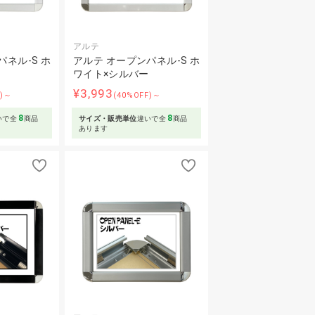
アルテ
ネル-S ホ
アルテ オープンパネル-S ホ
ワイト×シルバー
¥3,993
F)～
(40%OFF)～
8
8
いで全
商品
サイズ・販売単位
違いで全
商品
あります