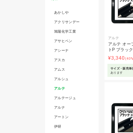
あかしや
アクリサンデー
旭陽化学工業
アルテ
アサヒペン
アルテ オー
トP ブラッ
アシーナ
¥3,340
(40
アスカ
サイズ・販売単
アムス
あります
アルシュ
アルテ
アルテージュ
アルナ
アートン
伊研