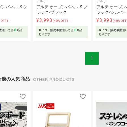
アルテ
アルテ
ンパネル-S シ
アルテ オープンパネル-S ブ
アルテ オープンパ
ラック×ブラック
ラック×シルバー
¥3,993
¥3,993
%OFF)～
(40%OFF)～
(40%OF
8
8
位
違いで全
商品
サイズ・販売単位
違いで全
商品
サイズ・販売単位
違
あります
あります
1
の他の人気商品
OTHER PRODUCTS