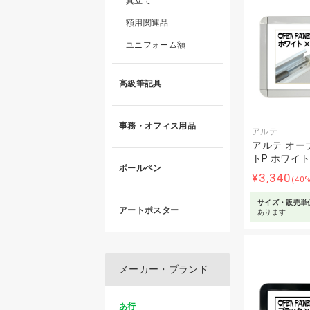
真立て
額用関連品
ユニフォーム額
高級筆記具
事務・オフィス用品
アルテ
アルテ オー
トP ホワイ
ボールペン
¥3,340
(40
サイズ・販売単
アートポスター
あります
メーカー・ブランド
あ行