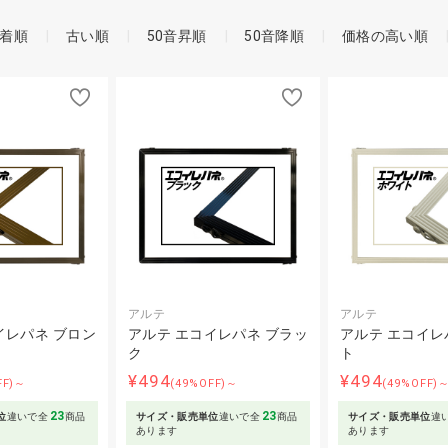
着順
古い順
50音昇順
50音降順
価格の高い順
アルテ
アルテ
イレパネ ブロン
アルテ エコイレパネ ブラッ
アルテ エコイレ
ク
ト
¥494
¥494
FF)～
(49%OFF)～
(49%OFF)
23
23
位
違いで全
商品
サイズ・販売単位
違いで全
商品
サイズ・販売単位
違
あります
あります