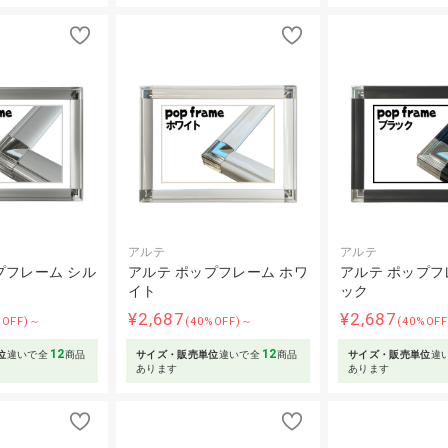
アルテ
アルテ
プフレーム シル
アルテ ポップフレーム ホワ
アルテ ポップフ
イト
ック
¥2,687
¥2,687
%OFF)～
(40%OFF)～
(40%OF
12
12
位
違いで全
商品
サイズ・販売単位
違いで全
商品
サイズ・販売単位
違
あります
あります