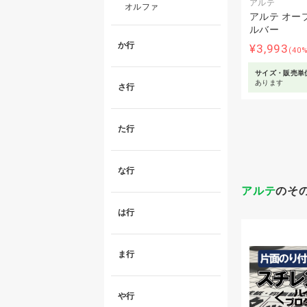
アルテ
オルファ
アルテ オープ
ルバー
か行
¥3,993
(40
サイズ・販売単
あります
さ行
た行
な行
アルテ
のそ
は行
ま行
や行