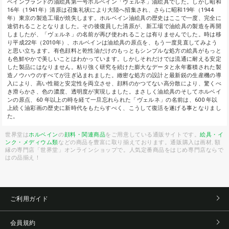
ベインブランドの油絵具第一号ホルベイン「ヴェルネ」油絵具でした。しかし昭和
16年（1941年）清原は召集礼状により大陸へ招集され、さらに昭和19年（1944
年）東京の製造工場が焼失します。ホルベイン油絵具の歴史はここで一度、完全に
途切れることとなりました。その後復員した清原が、新工場で油絵具の製造を再開
しましたが、「ヴェルネ」の名前が再び使われることは有りませんでした。時は移
り平成22年（2010年）、ホルベインは油絵具の原点を、もう一度見直してみよう
と思い立ちます。有色顔料と乾性油だけのもっともシンプルな処方の絵具がもっと
も色鮮やかで美しいことはわかっています。しかしそれだけでは流通に耐える安定
した製品にはなりません。粘り強く研究を続けた膨大なデータと永年蓄積された製
造ノウハウのすべてが注ぎ込まれました。緻密な処方の設計と最新鋭の生産機の導
入により、高い性能と安定性を両立させ、顔料のかつてない高分散により、驚くべ
き滑らかさ、色の濃度、透明度が実現しました。まさしく油絵具のそしてホルベイ
ンの原点、60 年以上の時を経て一旦忘れられた「ヴェルネ」の名前は、600 年以
上続く油彩画の歴史に新時代をもたらすべく、こうして復活を遂げる事となりまし
た。
世界堂は
ホルベイン
の
顔料・関連商品
をご用意している通販サイトです。
絵具・イ
ンク・メディウム類
などの商品を豊富に取り揃えております。通販購入は画材, 額
縁の専門店「世界堂」オンラインショップで。人気定番商品をはじめ専門店ならで
はの品揃え！
ご利用ガイド
会員規約