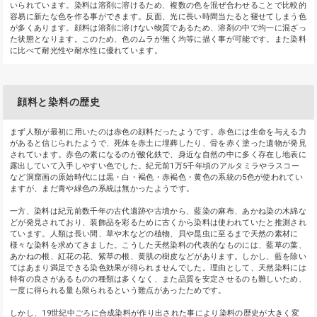
いられています。染料は溶剤に溶けるため、複数の色を混ぜ合わせることで比較的
容易に新たな色を作る事ができます。反面、光に長い時間当たると褪せてしまう色
が多くあります。顔料は溶剤に溶けない物質であるため、溶剤の中で均一に混ざっ
た状態となります。このため、色のムラが無く均等に描く事が可能です。また染料
に比べて耐光性や耐水性に優れています。
顔料と染料の歴史
まず人類が最初に用いたのは赤色の顔料だったようです。赤色には生命を与える力
があると信じられたようで、死体を赤土に埋葬したり、骨を赤く塗った遺物が発見
されています。赤色の素になるのが酸化鉄で、身近な自然の中に多く存在し地表に
露出していて入手しやすい色でした。紀元前1万5千年頃のアルタミラやラスコー
など洞窟画の原始時代には黒・白・褐色・赤褐色・黄色の系統の5色が使われてい
ますが、まだ青や緑色の系統は無かったようです。
一方、染料は紀元前数千年の古代遺跡や古墳から、藍染の麻布、あかね染の木綿な
どが発見されており、装飾品を彩るために古くから染料は使われていたと推測され
ています。人類は長い間、草や木などの植物、貝や昆虫に至るまで天然の素材に
様々な染料を求めてきました。こうした天然染料の代表的なものには、藍草の葉、
あかねの根、紅花の花、紫草の根、黄肌の樹皮などがあります。しかし、藍を除い
てはあまり満足できる染色効果が得られませんでした。理由として、天然染料には
特有の良さがあるものの種類は多くなく、また品質を安定させるのも難しいため、
一度に得られる量も限られるという難点があったためです。
しかし、19世紀中ごろに合成染料が作り出された事により染料の歴史が大きく変