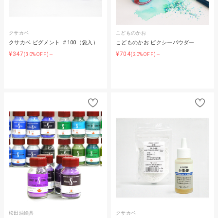
クサカベ
こどものかお
クサカベ ピグメント ＃100（袋入）
こどものかお ピクシーパウダー
¥347
¥704
(30%OFF)～
(20%OFF)～
松田油絵具
クサカベ