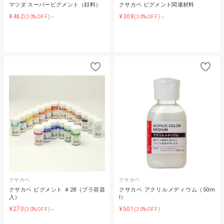
マツダ スーパーピグメント（顔料）
クサカベ ピグメント関連材料
¥462
¥308
(30%OFF)～
(30%OFF)～
クサカベ
クサカベ
クサカベ ピグメント ＃28（プラ容器
クサカベ アクリルメディウム（50m
入）
l）
¥270
¥501
(30%OFF)～
(30%OFF)