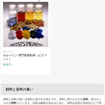
ホルベイン
ホルベイン 専門家用顔料（ピグメ
ント）
¥347
～
顔料と染料の違い
顔料と染料の違いは溶剤に溶けるか否かです。溶剤に溶けるものを
染料
、溶けない
ものを
顔料
といいます。染料は繊維を染めるために、顔料は絵具や化粧品などで用