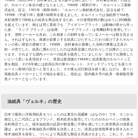
1900年（明治33年）吉村峯吉による大阪中之島において「吉村峯吉商店」の設立
が、ホルベイン各社の礎となりました。1946年（昭和21年）「ホルベイン工業株
式会社」設立、1951年（昭和26年）「ホルベイン画材株式会社」設立を経て、
1999年（平成11年）創業100周年を迎えました。ホルベインでは油絵用で164色、
水彩画用で108色もの絵具を商品化するため、その使用顔料の数はゆうに200種類
を超えています。例えば同じ黒色でも「アイボリーブラック」は動物の骨から作っ
た炭、「ランプ ブラック」は油煙、「ピーチブラック」は有機顔料を使用してい
ます。塗料メーカーも含め、これ程多くの顔料を扱っているメーカーは類を見ませ
ん。それはすなわち、画家が必要とする絵具にひたすらこだわり続けてきたホルベ
インの長い歴史の産物です。1900年、吉村峯吉が創業した当時の事業は文具の
卸・小売でした。絵具に携わりだしたのは清原定謙に代がわりして以降のことにな
ります。それまでも国内メーカーの絵具を販売していましたが、自社でも開発した
いという思いを具現化すべく、清原は復員後の1946年に絵具製造のホルベイン工
業を創設。その5年後には絵具以外の筆やパレット、スケッチブックなどを扱うホ
ルベイン画材の設立へと至りました。その後も試行錯誤を繰り返しながら、徐々に
高級絵具メーカーとしての地位を確立し、現在は、国内最大手の絵具・画材販売製
造メーカーとなっています。
油絵具「ヴェルネ」の歴史
日本で最初に洋画用絵具をつくったのは東京の花廼家（はなのや）です。そこから
独立した二代目によるブランド、桜木絵具を販売していたのがホルベインの前身、
吉村商店でした。桜木油絵具の品質や製造量に不満を感じていた吉村商店の清原定
謙は、みずから本格油絵具の開発を決意しました。清原は技術指導者を招き入れて
桜木油絵具を改良し、ついにより高品質な製品を完成させました。これこそ、ホル