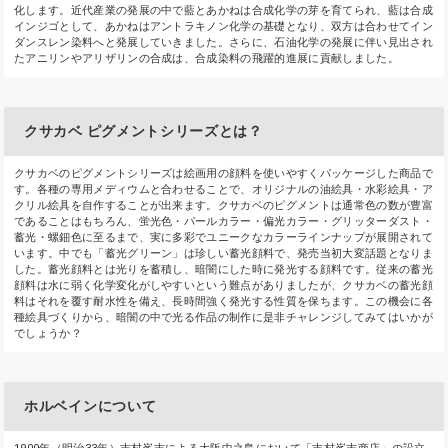
化します。近代産業の発展の中で藍とあかねは合成化学の芽を育てられ、藍は合成
インジゴとして、あかねはアントラキノン化学の基礎となり、双方は合わせてイン
ダンスレン染料へと発展していきました。さらに、石油化学の発展に伴い見出され
たアニリンやアリザリンの合成は、合成染料の飛躍的進展に貢献しました。
クサカベ ピグメントシリーズとは？
クサカベのピグメントシリーズは絵画用の顔料を使いやすくパッケージした商品で
す。各種の専用メディウムと合わせることで、オリジナルの油絵具・水彩絵具・ア
クリル絵具を自作することが出来ます。クサカベのピグメントは通常色の数が豊富
であることはもちろん、蛍光色・パールカラー・偏光カラー・グリッターダスト・
蓄光・螺鈿色に至るまで、実に多彩でユニークなカラーラインナップが展開されて
います。中でも「蓄光グリーン」は珍しい蓄光顔料で、発売当初大変話題となりま
した。蓄光顔料とは光りを蓄積し、暗闇にした時に発光する顔料です。従来の蓄光
顔料は水に弱く化学変化がしやすいという難点がありましたが、クサカベの蓄光顔
料はそれを覆す耐水性を備え、長時間強く発光する性質を保ちます。この機会に各
種絵具づくりから、暗闇の中で光る作品の制作に是非チャレンジしてみてはいかが
でしょうか？
ホルベインについて