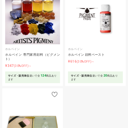
ホルベイン
ホルベイン
ホルベイン 専門家用顔料（ピグメン
ホルベイン 顔料ペースト
ト）
¥616
(30%OFF)～
¥347
(30%OFF)～
124
20
サイズ・販売単位
違いで全
商品あり
サイズ・販売単位
違いで全
商品あり
ます
ます