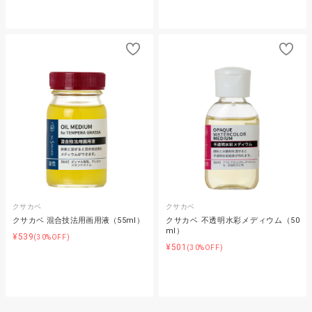
クサカベ
クサカベ
クサカベ 混合技法用画用液（55ml）
クサカベ 不透明水彩メディウム（50
ml）
¥539
(30%OFF)
¥501
(30%OFF)