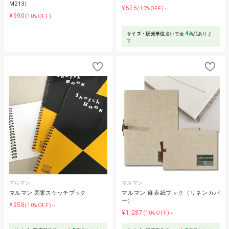
M213）
¥575
(10%OFF)～
¥990
(10%OFF)
4
サイズ・販売単位
違いで全
商品ありま
す
マルマン
マルマン
マルマン 図案スケッチブック
マルマン 麻表紙ブック（リネンカバ
ー）
¥258
(10%OFF)～
¥1,287
(10%OFF)～