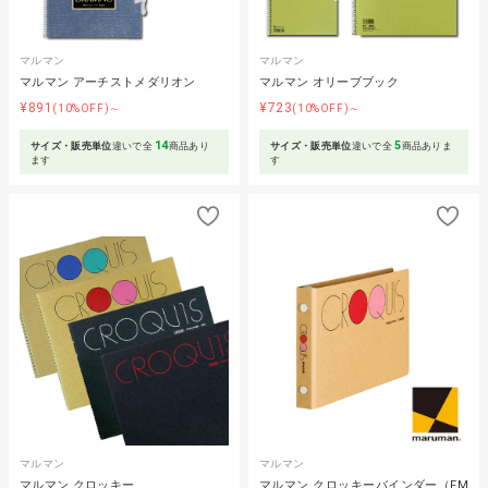
マルマン
マルマン
マルマン アーチストメダリオン
マルマン オリーブブック
¥891
¥723
(10%OFF)～
(10%OFF)～
14
5
サイズ・販売単位
違いで全
商品あり
サイズ・販売単位
違いで全
商品ありま
ます
す
マルマン
マルマン
マルマン クロッキー
マルマン クロッキーバインダー（FM