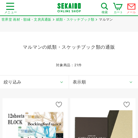
メニュー
カート
メール
検索
世界堂 画材・額縁・文房具通販
紙類・スケッチブック類
マルマン
マルマンの紙類・スケッチブック類の通販
対象商品：
21
件
絞り込み
表示順