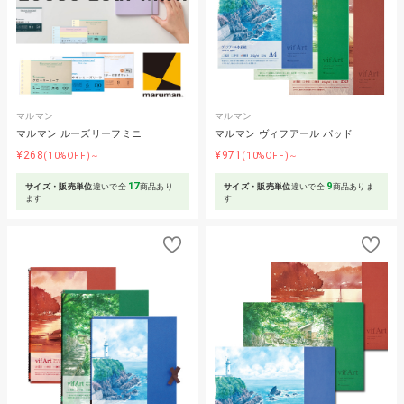
マルマン
マルマン
マルマン ルーズリーフミニ
マルマン ヴィフアール パッド
¥268
¥971
(10%OFF)～
(10%OFF)～
17
9
サイズ・販売単位
違いで全
商品あり
サイズ・販売単位
違いで全
商品ありま
ます
す