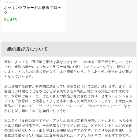
マルマン
ボッキングフォード水彩紙 ブロッ
ク
¥4,455
～
紙の選び方について
画材によってもご選択頂く用紙は異なりますが、いわゆる「画用紙が欲しい」とい
ったご要望の場合には〈サンフラワーＭ画/Ａ画〉〈シリウス〉などをご紹介して
います。どちらの用紙も癖がなく、また安価ということもあり使い勝手がよい商品
となっております。
次は使用する画材が具体的に決まっている場合についてご紹介致します。まず、水
彩画には綺麗なにじみやぼかしが表現できる水彩紙と呼ばれる用紙がおすすめで
す。水彩紙は各メーカーでたくさんの商品が発売されており、当オンラインショッ
プでも「水彩紙」と検索して頂くと非常に多くの商品がヒットします。まずは人気
商品の〈アルシュ〉〈ワトソン/ホワイトワトソン〉〈ウォーターフォード〉など
からお試し頂いてみては如何でしょうか。
次にアクリル画の場合ですが、アクリル絵具は定着力が強いこともあり、あらゆる
用紙に描画が可能です。平面構成などデザイン画には〈ＫＭＫケント〉などの表面
の凹凸が少ないケント紙と呼ばれる用紙がおすすめです。アクリル絵具を使い、水
彩技法で描かれたい場合には近年発売された〈アクリルデネブ〉がおすすめです。