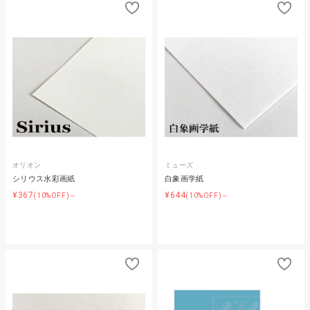
オリオン
ミューズ
シリウス水彩画紙
白象画学紙
¥367
¥644
(10%OFF)～
(10%OFF)～