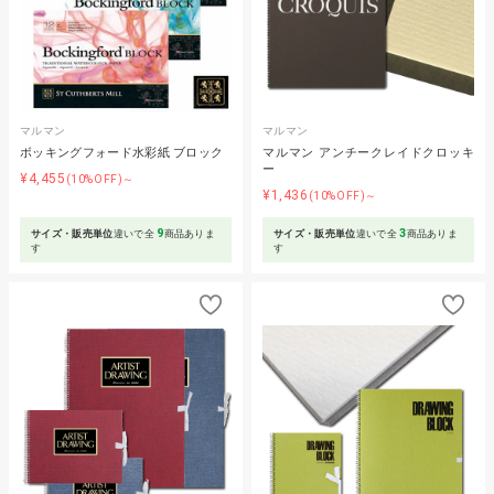
マルマン
マルマン
ボッキングフォード水彩紙 ブロック
マルマン アンチークレイドクロッキ
ー
¥4,455
(10%OFF)～
¥1,436
(10%OFF)～
9
3
サイズ・販売単位
違いで全
商品ありま
サイズ・販売単位
違いで全
商品ありま
す
す