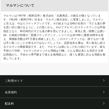
マルマンについて
マルマンは1947年（昭和22年）株式会社「丸萬商店」の創立が礎となっていま
す。1962年（昭和37年）社名を「マルマン株式会社」に変更しました。マルマン
と言えば、やはりスケッチブックです。その始まりは当時の社長の「子ども達が夢
を思い切り描けるように」との思いから。やがてマルマンのスケッチブックは学校
指定となり、時代時代の子ども達の夢を育んできました。黄色と黒（実際には濃い
緑）の表紙が特徴の「図案スケッチブック」シリーズは2018年に量産60周年を迎
え、累積販売数は8千万冊を突破しました。このスケッチブックは、誰でもが一度
は手に取ったことが有るのではないでしょうか。品質改良を重ね、常に進化し続け
るマルマンの看板製品です。また、マルマンは紙にもこだわり続けています。紙を
手掛けて90年、マルマンのオリジナル用紙は13種。どんな筆記具にも対応する筆
記用紙から、子供から専門家まで使える画用紙など、様々な要望に応える用紙を製
造しています。
ご利用ガイド
会員規約
配送料