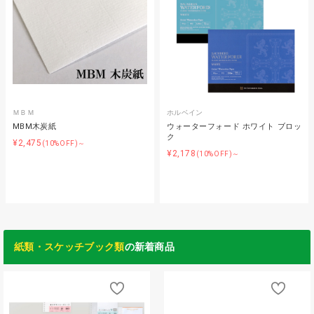
ＭＢＭ
ホルベイン
MBM木炭紙
ウォーターフォード ホワイト ブロッ
ク
¥2,475
(10%OFF)～
¥2,178
(10%OFF)～
紙類・スケッチブック類
の新着商品