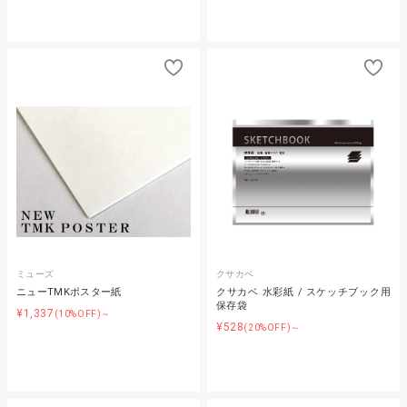
ミューズ
クサカベ
ニューTMKポスター紙
クサカベ 水彩紙 / スケッチブック用
保存袋
¥1,337
(10%OFF)～
¥528
(20%OFF)～