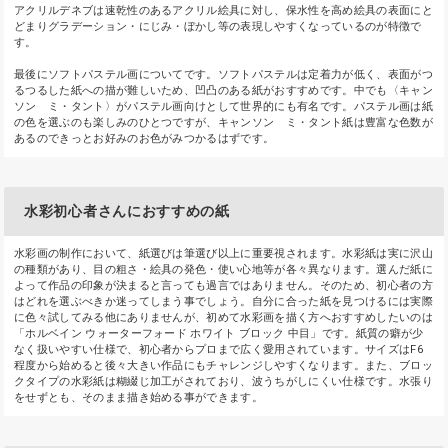
アクリルデネブは速乾性のあるアクリル絵具に対し、保水性を高め絵具の表面にと
どまりグラデーション・にじみ・ぼかし等の表現しやすくなっているのが特徴で
す。
最後にソフトパステル画についてです。ソフトパステルは定着力が低く、表面がつ
るつるした紙への描が難しいため、凹凸のある紙がおすすめです。中でも〈キャン
ソン ミ・タント〉がパステル画向けとして世界的にも有名です。パステル画は紙
の色を選ぶのも楽しみのひとつですが、キャンソン ミ・タント紙は豊富な色数が
あるのできっとお好みのお色がみつかるはずです。
水彩初心者さんにおすすめの紙
水彩画の制作において、紙選びは筆選び以上に重要視されます。水彩紙は実に沢山
の種類があり、目の粗さ・絵具の発色・使い心地等が各々異なります。選んだ紙に
よって作品の印象が決まると言っても過言ではありません。そのため、初心者の方
はどれを選ぶべきか迷ってしまう事でしょう。自分に合った紙を見つけるには実際
に色々試してみる他にありませんが、初めて水彩画を描く方へおすすめしたいのは
「ホルベイン ウォーターフォード ホワイト ブロック 中目」です。紙質の癖が少
なく扱いやすい仕様で、初心者からプロまで広く愛用されています。サイズはF6
程度から始めると後々大きい作品にもチャレンジしやすくなります。また、ブロッ
クタイプの水彩紙は糊綴じ加工がされており、波うちがしにくい仕様です。水張り
をせずとも、そのまま描き始める事ができます。