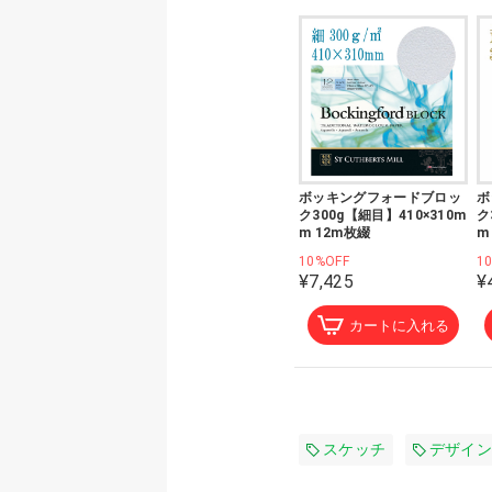
ボッキングフォードブロッ
ボ
ク300g【細目】410×310m
ク
m 12m枚綴
m
10%OFF
1
¥7,425
¥
カートに入れる
スケッチ
デザイン