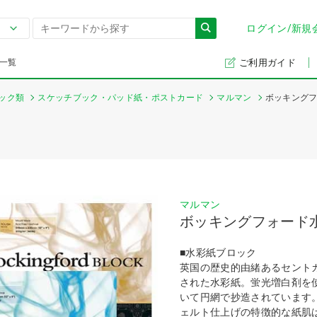
ログイン/新規
一覧
ご利用ガイド
ック類
スケッチブック・パッド紙・ポストカード
マルマン
ボッキングフ
マルマン
ボッキングフォード
■水彩紙ブロック
英国の歴史的由緒あるセント
された水彩紙。蛍光増白剤を
いて円網で抄造されています
ェルト仕上げの特徴的な紙肌