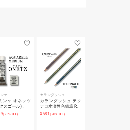
ミンケ
カランダッシュ
ミンケ オネッツ
カランダッシュ テク
ックスゴール)…
ナロ水溶性色鉛筆 R…
99
¥581
(20%OFF)
(20%OFF)