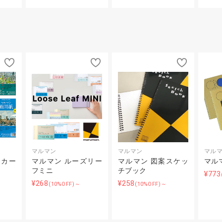
マルマン
マルマン
マル
トカー
マルマン ルーズリー
マルマン 図案スケッ
マル
フミニ
チブック
¥773
¥268
¥258
(10%OFF)～
(10%OFF)～