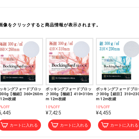
画像をクリックすると商品情報が表示されます。
ッキングフォードブロッ
ボッキングフォードブロッ
ボッキングフォードブロ
300g【極細】360×260m
ク300g【極細】410×310m
ク300g【細目】310×23
 12m枚綴
m 12m枚綴
m 12m枚綴
0%OFF
10%OFF
10%OFF
5,445
¥7,425
¥4,455
カートに入れる
カートに入れる
カートに入れる