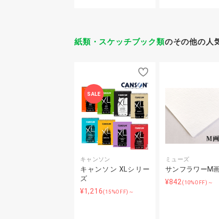
紙類・スケッチブック類
のその他の人
SALE
キャンソン
ミューズ
キャンソン XLシリー
サンフラワーM
ズ
¥842
(10%OFF)～
¥1,216
(15%OFF)～