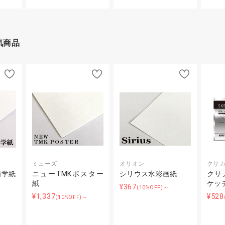
気商品
ミューズ
オリオン
クサ
画学紙
ニューTMKポスター
シリウス水彩画紙
クサカ
紙
ケッ
¥367
(10%OFF)～
¥1,337
¥528
(10%OFF)～