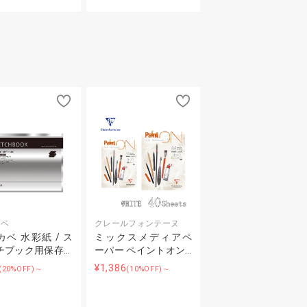
カベ
クレールフォンテーヌ
ベ 水彩紙 / ス
ミックスメディアペ
チブック用保存…
ーパー ペイントオン…
¥1,386
(20%OFF)～
(10%OFF)～