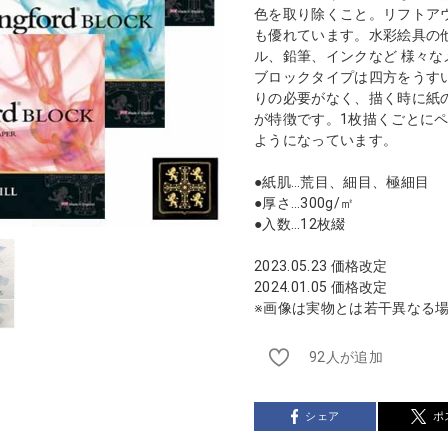
色を取り除くこと。リフトア
も優れています。水彩絵具の
ル、鉛筆、インクなど 様々
ブロックタイプは四方をうす
りの必要がなく、描く時に紙
が特徴です。1枚描くごとに
ようになっています。
●紙肌…荒目、細目、極細目
●厚さ…300g/㎡
●入数…12枚綴
2023.05.23 価格改定
2024.01.05 価格改定
※画像は実物とは若干異なる
92人が追加
シェア
ポ