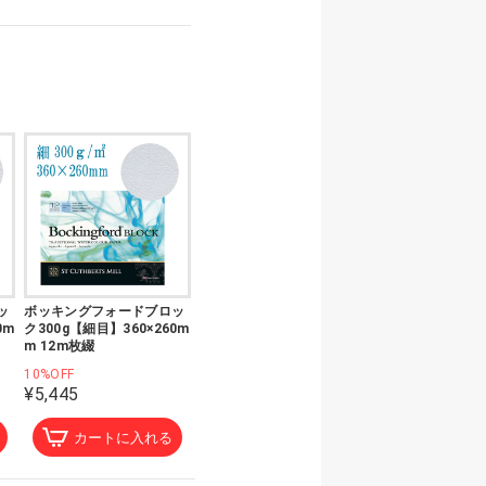
ッ
ボッキングフォードブロッ
0m
ク300g【細目】360×260m
m 12m枚綴
10%OFF
¥5,445
カートに入れる