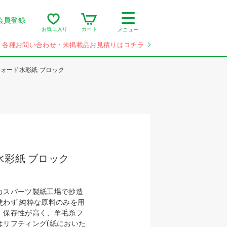
会員登録
カート
お気に入り
メニュー
各種お問い合わせ・未掲載品お見積りはコチラ
ォード水彩紙 ブロック
水彩紙 ブロック
カスバーツ製紙工場で抄造
使わず 純粋な原料のみを用
。保存性が高く、羊毛糸フ
はリフティング(紙においた