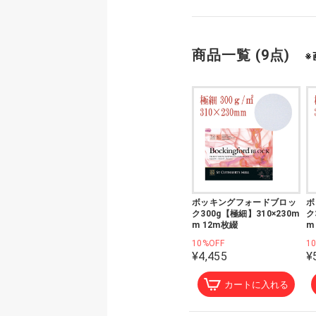
商品一覧 (9点)
※
ボッキングフォードブロッ
ボ
ク300g【極細】310×230m
ク
m 12m枚綴
m
10%OFF
1
¥4,455
¥
カートに入れる