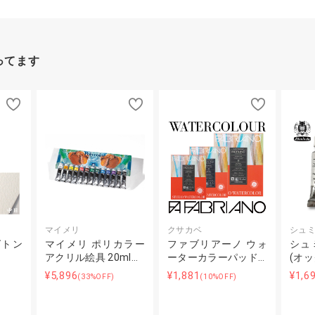
ってます
マイメリ
クサカベ
シュ
グトン
マイメリ ポリカラー
ファブリアーノ ウォ
シュ
アクリル絵具 20ml…
ーターカラーパッド…
(オ
¥5,896
¥1,881
¥1,6
(33%OFF)
(10%OFF)