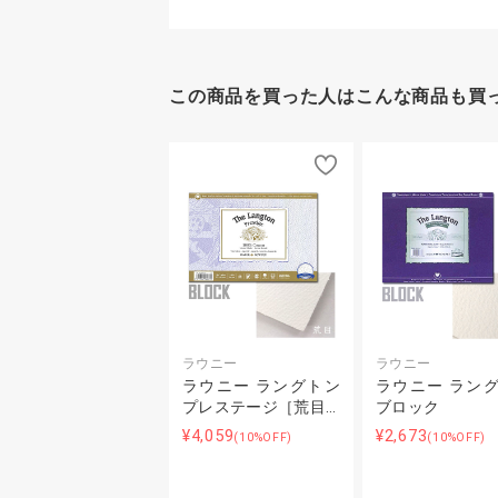
この商品を買った人はこんな商品も買
ラウニー
ラウニー
ラウニー ラングトン
ラウニー ラン
プレステージ［荒目…
ブロック
¥4,059
¥2,673
(10%OFF)
(10%OFF)