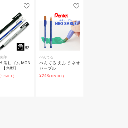
ボ鉛筆
ぺんてる
 消しゴム MON
ぺんてる えふで ネオ
ロ 【角型】
セーブル
¥248
(10%OFF)
(10%OFF)