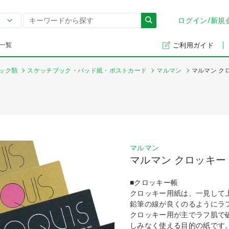
ログイン/新規
一覧
ご利用ガイド
ック類
スケッチブック・パッド紙・ポストカード
マルマン
マルマン ク
マルマン
マルマン クロッキー
■クロッキー帳
クロッキー用紙は、一見して
鉛筆の線が良くのるようにラ
クロッキー用が主でラフ肌で
しみなく使える目的の紙です