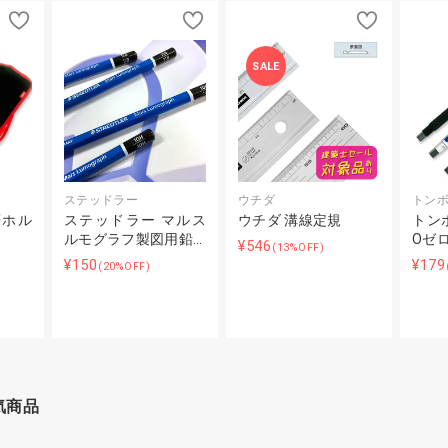
SALE
ステッドラー
ウチダ
トン
筆ホル
ステッドラー マルス
ウチダ 溝線定規
トンボ
ルモグラフ製図用鉛…
Oゼ
¥546
(13%OFF)
¥150
¥179
(20%OFF)
気商品