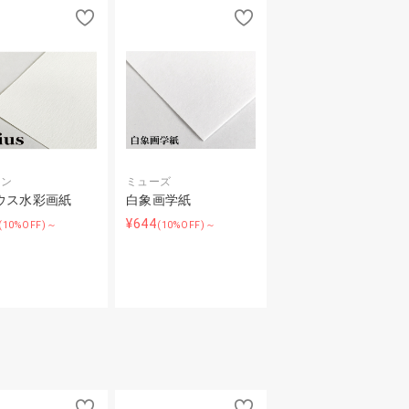
オン
ミューズ
ウス水彩画紙
白象画学紙
¥644
(10%OFF)～
(10%OFF)～