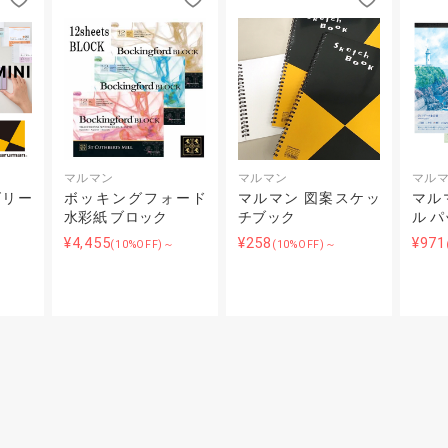
マルマン
マルマン
マル
ズリー
ボッキングフォード
マルマン 図案スケッ
マル
水彩紙 ブロック
チブック
ル 
¥4,455
¥258
¥971
(10%OFF)～
(10%OFF)～