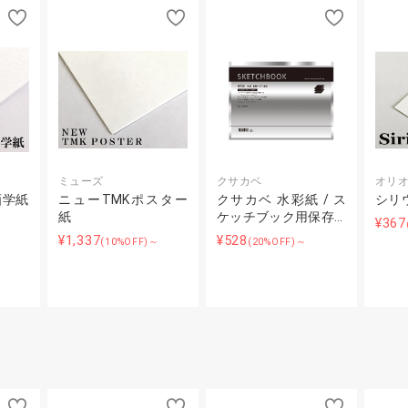
ミューズ
クサカベ
オリ
画学紙
ニューTMKポスター
クサカベ 水彩紙 / ス
シリ
紙
ケッチブック用保存…
¥367
¥1,337
¥528
(10%OFF)～
(20%OFF)～