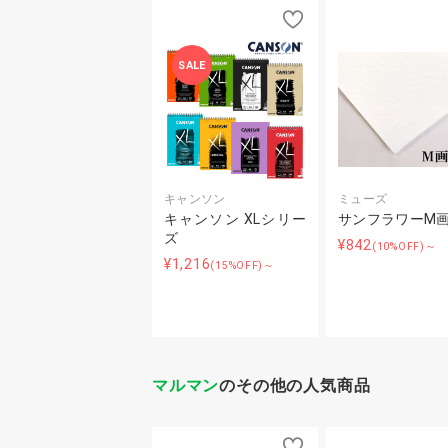
SALE
キャンソン
ミューズ
キャンソン XLシリー
サンフラワーM
ズ
¥842
(10%OFF)～
¥1,216
(15%OFF)～
マルマン
のその他の人気商品