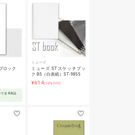
ミューズ
ブロック
ミューズ STスケッチブッ
ク B5（白表紙）ST-9855
～
¥614
(10%OFF)
4
いで全
商品