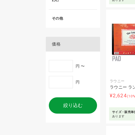
わ行
その他
価格
円 〜
ラウニー
円
ラウニー ラ
¥2,624
(10
絞り込む
サイズ・販売単
あります