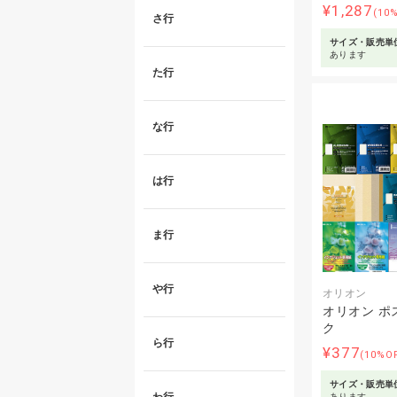
¥1,287
(10
さ行
サイズ・販売単
あります
た行
な行
は行
ま行
や行
オリオン
オリオン ポ
ク
ら行
¥377
(10%O
サイズ・販売単
あります