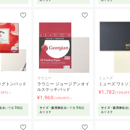
ラウニー
ミューズ
ングトンパッド
ラウニー ジョージアンオイ
ミューズ ワトソ
ルスケッチパッド
¥1,782
%OFF)～
(10%OF
¥1,960
(10%OFF)～
3
5
位
違いで全
商品
サイズ・販売単位
違いで全
商品
サイズ・販売単位
違
あります
あります