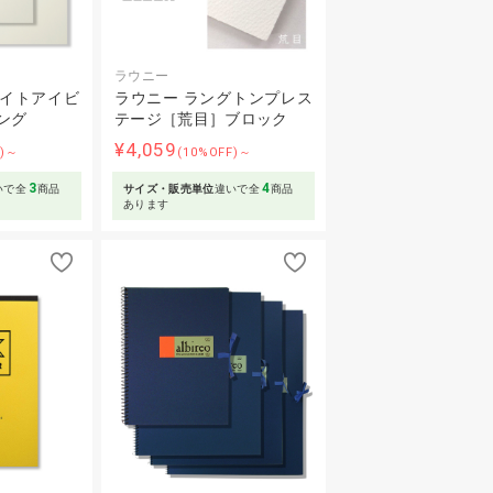
ラウニー
ワイトアイビ
ラウニー ラングトンプレス
ング
テージ［荒目］ブロック
¥4,059
F)～
(10%OFF)～
3
4
いで全
商品
サイズ・販売単位
違いで全
商品
あります