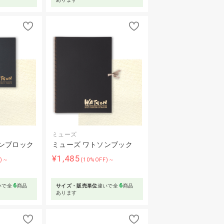
ミューズ
ンブロック
ミューズ ワトソンブック
¥1,485
F)～
(10%OFF)～
6
6
いで全
商品
サイズ・販売単位
違いで全
商品
あります