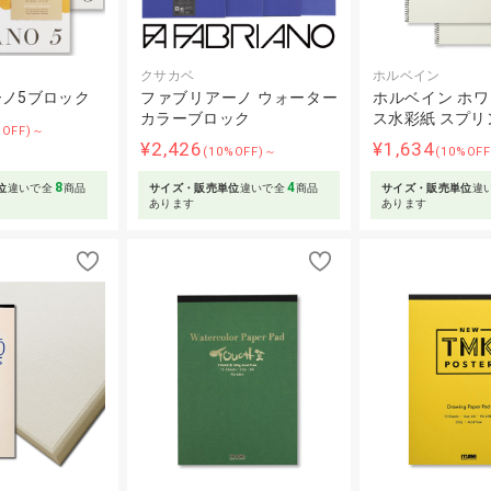
クサカベ
ホルベイン
ノ5ブロック
ファブリアーノ ウォーター
ホルベイン ホ
カラーブロック
ス水彩紙 スプリ
%OFF)～
¥2,426
¥1,634
(10%OFF)～
(10%OF
8
4
位
違いで全
商品
サイズ・販売単位
違いで全
商品
サイズ・販売単位
違
あります
あります