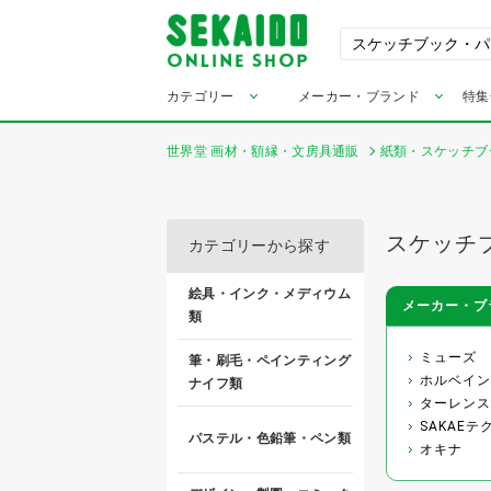
カテゴリー
メーカー・ブランド
特集
世界堂 画材・額縁・文房具通販
紙類・スケッチブ
スケッチ
カテゴリーから探す
絵具・インク・メディウム
メーカー・ブ
類
ミューズ
筆・刷毛・ペインティング
ホルベイン
ナイフ類
ターレンス
SAKAE
パステル・色鉛筆・ペン類
オキナ