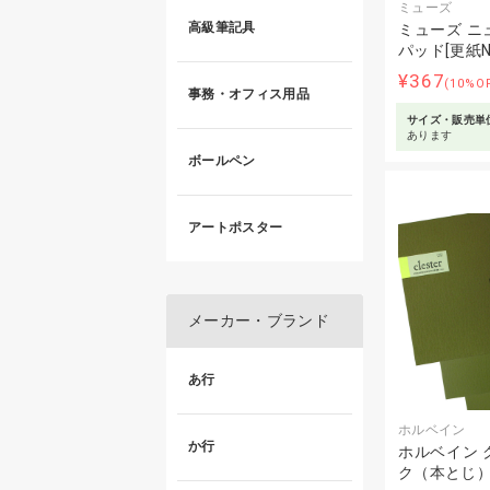
ミューズ
高級筆記具
ミューズ ニ
パッド[更紙N
¥367
(10%O
事務・オフィス用品
サイズ・販売単
あります
ボールペン
アートポスター
メーカー・ブランド
あ行
ホルベイン
か行
ホルベイン 
ク（本とじ