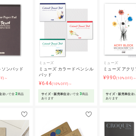
ミューズ
ミューズ
トソンパッド
ミューズ カラードペンシル
ミューズ アクリ
パッド
¥990
FF)～
(10%OFF)
¥644
(10%OFF)～
2
3
位
違いで全
商品
サイズ・販売単位
違いで全
商品
サイズ・販売単位
違
あります
あります