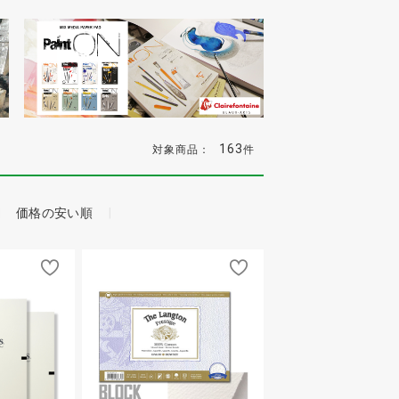
163
対象商品：
件
価格の安い順