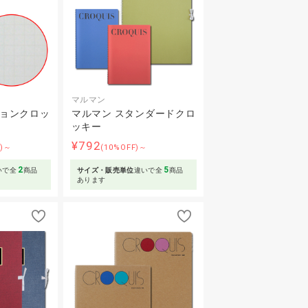
マルマン
ションクロッ
マルマン スタンダードクロ
ッキー
¥792
F)～
(10%OFF)～
2
5
いで全
商品
サイズ・販売単位
違いで全
商品
あります