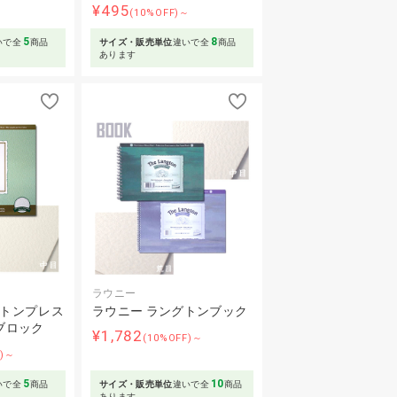
¥495
～
(10%OFF)～
5
8
いで全
商品
サイズ・販売単位
違いで全
商品
あります
ラウニー
グトンプレス
ラウニー ラングトンブック
ブロック
¥1,782
(10%OFF)～
F)～
5
10
いで全
商品
サイズ・販売単位
違いで全
商品
あります