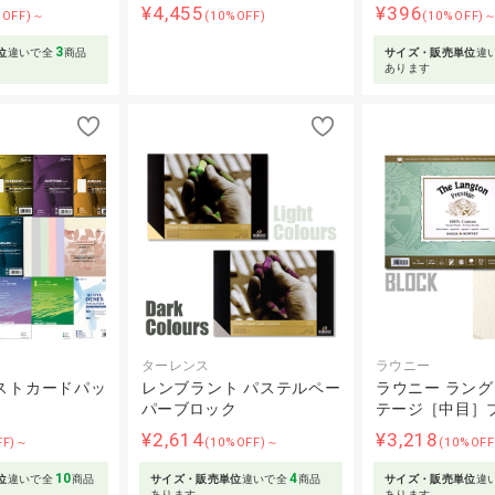
¥4,455
¥396
%OFF)～
(10%OFF)
(10%OFF)
3
位
違いで全
商品
サイズ・販売単位
違
あります
ターレンス
ラウニー
ストカードパッ
レンブラント パステルペー
ラウニー ラン
パーブロック
テージ［中目］
¥2,614
¥3,218
FF)～
(10%OFF)～
(10%OF
10
4
位
違いで全
商品
サイズ・販売単位
違いで全
商品
サイズ・販売単位
違
あります
あります