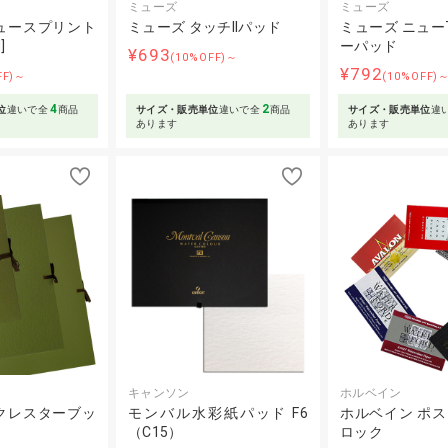
ミューズ
ミューズ
ュースプリント
ミューズ タッチIIパッド
ミューズ ニュー
]
ーパッド
¥693
(10%OFF)～
¥792
FF)～
(10%OFF)
4
2
位
違いで全
商品
サイズ・販売単位
違いで全
商品
サイズ・販売単位
違
あります
あります
キャンソン
ホルベイン
クレスターブッ
モンバル水彩紙パッド F6
ホルベイン ポ
）
（C15）
ロック