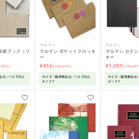
マルマン
マルマン
表紙ブック（リ
マルマン ポケットクロッキ
マルマン セク
）
ー
キー
¥466
¥1,089
%OFF)～
(10%OFF)～
(10%OF
5
3
位
違いで全
商品
サイズ・販売単位
違いで全
商品
サイズ・販売単位
違
あります
あります