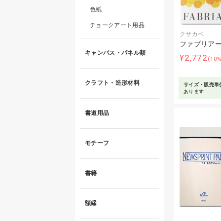
色紙
チョークアート用品
クサカベ
ファブリアー
キャンバス・パネル類
¥2,772
(10
クラフト・造形材料
サイズ・販売単
あります
書道用品
モチーフ
書籍
額縁