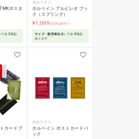
ホルベイン
TMKポスタ
ホルベイン アルビレオ ブッ
ク（スプリング）
¥1,089
～
(10%OFF)～
2
4
いで全
商品
サイズ・販売単位
違いで全
商品
あります
ホルベイン
ストカードブ
ホルベイン ポストカードパ
ック