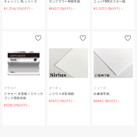
キャンソン XLシリーズ
サンフラワーM画学紙
ニューTMKポスター紙
¥1,216
¥842
¥1,337
(15%OFF)～
(10%OFF)～
(10%OFF)～
クサカベ
オリオン
ミューズ
クサカベ 水彩紙 / スケッチ
シリウス水彩画紙
白象画学紙
ブック用保存袋
¥367
¥644
(10%OFF)～
(10%OFF)～
¥528
(20%OFF)～