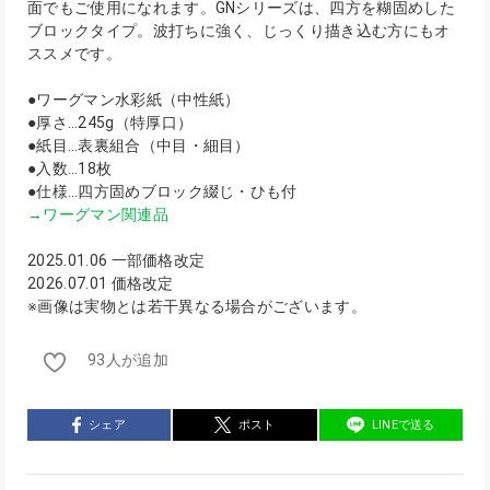
面でもご使用になれます。GNシリーズは、四方を糊固めした
ブロックタイプ。波打ちに強く、じっくり描き込む方にもオ
ススメです。
●ワーグマン水彩紙（中性紙）
●厚さ…245g（特厚口）
●紙目…表裏組合（中目・細目）
●入数…18枚
●仕様…四方固めブロック綴じ・ひも付
→ワーグマン関連品
2025.01.06 一部価格改定
2026.07.01 価格改定
※画像は実物とは若干異なる場合がございます。
93人が追加
シェア
ポスト
LINEで送る