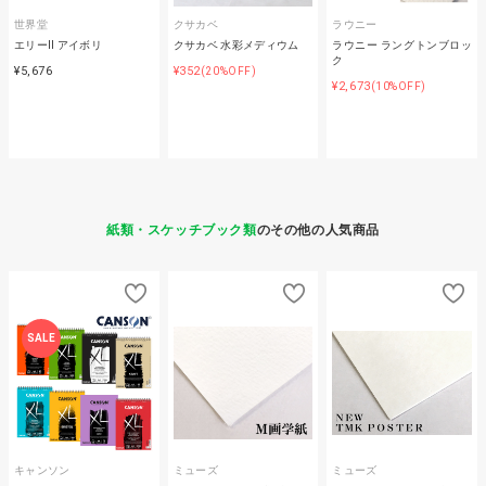
世界堂
クサカベ
ラウニー
エリーⅡ アイボリ
クサカベ 水彩メディウム
ラウニー ラングトンブロッ
ク
¥5,676
¥352
(20%OFF)
¥2,673
(10%OFF)
紙類・スケッチブック類
のその他の人気商品
SALE
キャンソン
ミューズ
ミューズ