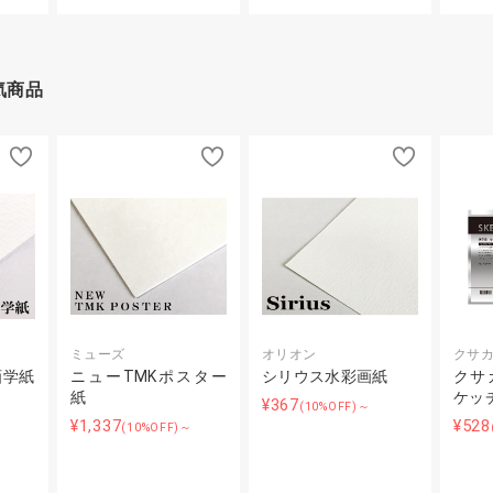
気商品
ミューズ
オリオン
クサ
画学紙
ニューTMKポスター
シリウス水彩画紙
クサカ
紙
ケッ
¥367
(10%OFF)～
¥1,337
¥528
(10%OFF)～