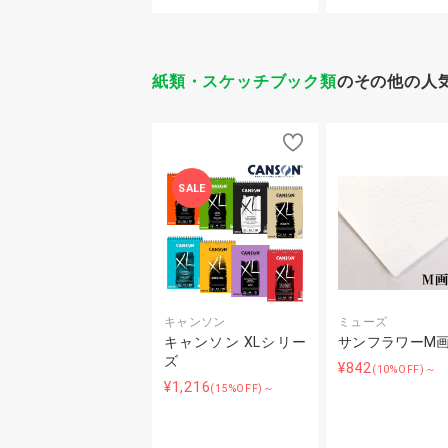
紙類・スケッチブック類
のその他の人
SALE
キャンソン
ミューズ
キャンソン XLシリー
サンフラワーM
ズ
¥842
(10%OFF)～
¥1,216
(15%OFF)～