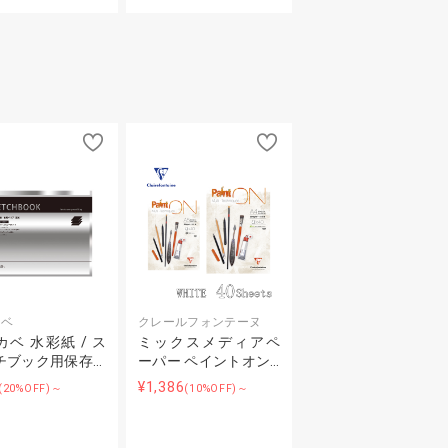
カベ
クレールフォンテーヌ
ベ 水彩紙 / ス
ミックスメディアペ
チブック用保存…
ーパー ペイントオン…
¥1,386
(20%OFF)～
(10%OFF)～