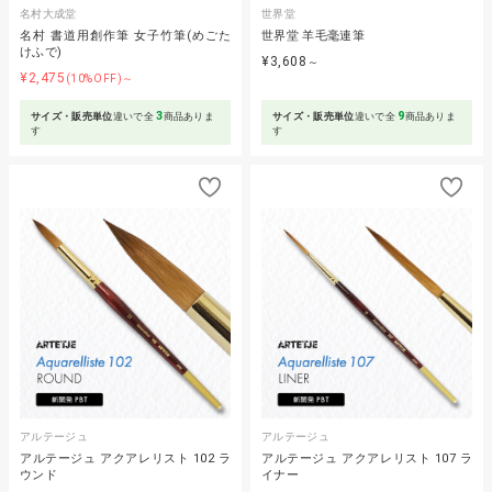
名村大成堂
世界堂
名村 書道用創作筆 女子竹筆(めごた
世界堂 羊毛毫連筆
けふで)
¥3,608
～
¥2,475
(10%OFF)～
3
9
サイズ・販売単位
違いで全
商品ありま
サイズ・販売単位
違いで全
商品ありま
す
す
アルテージュ
アルテージュ
アルテージュ アクアレリスト 102 ラ
アルテージュ アクアレリスト 107 ラ
ウンド
イナー