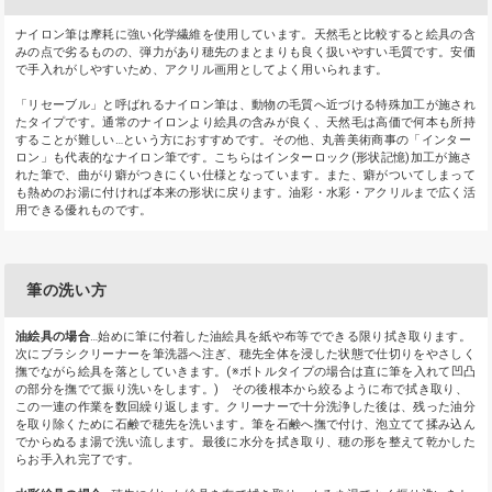
ナイロン筆は摩耗に強い化学繊維を使用しています。天然毛と比較すると絵具の含
みの点で劣るものの、弾力があり穂先のまとまりも良く扱いやすい毛質です。安価
で手入れがしやすいため、アクリル画用としてよく用いられます。
「リセーブル」と呼ばれるナイロン筆は、動物の毛質へ近づける特殊加工が施され
たタイプです。通常のナイロンより絵具の含みが良く、天然毛は高価で何本も所持
することが難しい…という方におすすめです。その他、丸善美術商事の「インター
ロン」も代表的なナイロン筆です。こちらはインターロック(形状記憶)加工が施さ
れた筆で、曲がり癖がつきにくい仕様となっています。また、癖がついてしまって
も熱めのお湯に付ければ本来の形状に戻ります。油彩・水彩・アクリルまで広く活
用できる優れものです。
筆の洗い方
油絵具の場合
…始めに筆に付着した油絵具を紙や布等でできる限り拭き取ります。
次にブラシクリーナーを筆洗器へ注ぎ、穂先全体を浸した状態で仕切りをやさしく
撫でながら絵具を落としていきます。(※ボトルタイプの場合は直に筆を入れて凹凸
の部分を撫でて振り洗いをします。) その後根本から絞るように布で拭き取り、
この一連の作業を数回繰り返します。クリーナーで十分洗浄した後は、残った油分
を取り除くために石鹸で穂先を洗います。筆を石鹸へ撫で付け、泡立てて揉み込ん
でからぬるま湯で洗い流します。最後に水分を拭き取り、穂の形を整えて乾かした
らお手入れ完了です。