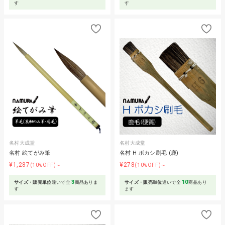
す
す
名村大成堂
名村大成堂
名村 絵てがみ筆
名村 H ボカシ刷毛 (鹿)
¥1,287
¥278
(10%OFF)～
(10%OFF)～
3
10
サイズ・販売単位
違いで全
商品ありま
サイズ・販売単位
違いで全
商品あり
す
ます