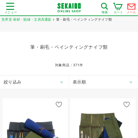
メニュー
カート
メール
検索
世界堂 画材・額縁・文房具通販
筆・刷毛・ペインティングナイフ類
筆・刷毛・ペインティングナイフ類
対象商品：
371
件
絞り込み
表示順