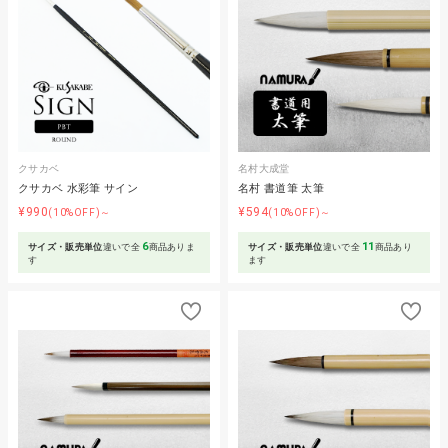
クサカベ
名村大成堂
クサカベ 水彩筆 サイン
名村 書道筆 太筆
¥990
¥594
(10%OFF)～
(10%OFF)～
6
11
サイズ・販売単位
違いで全
商品ありま
サイズ・販売単位
違いで全
商品あり
す
ます