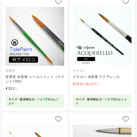
世界堂
クサカベ
世界堂 水彩筆 トールペイント（ラウ
クサカベ 水彩筆 アクアレッロ
ンド1700）
¥594
(10%OFF)～
¥352
～
12
9
サイズ・販売単位
違いで全
商品あり
サイズ・販売単位
違いで全
商品ありま
ます
す