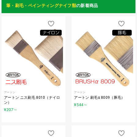
筆・刷毛・ペインティングナイフ類
の新着商品
アートン
アートン
アートン ニス刷毛 8010（ナイロ
アートン 刷毛α 8009（豚毛）
ン）
¥544
～
¥207
～