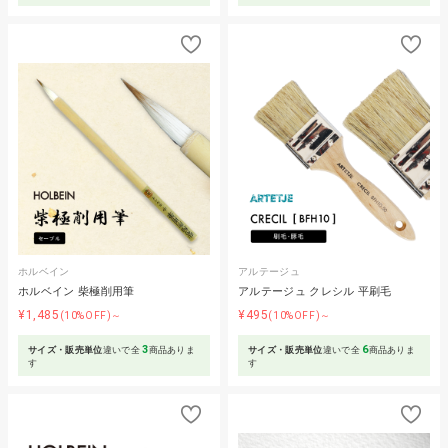
ホルベイン
アルテージュ
ホルベイン 柴極削用筆
アルテージュ クレシル 平刷毛
¥1,485
¥495
(10%OFF)～
(10%OFF)～
3
6
サイズ・販売単位
違いで全
商品ありま
サイズ・販売単位
違いで全
商品ありま
す
す