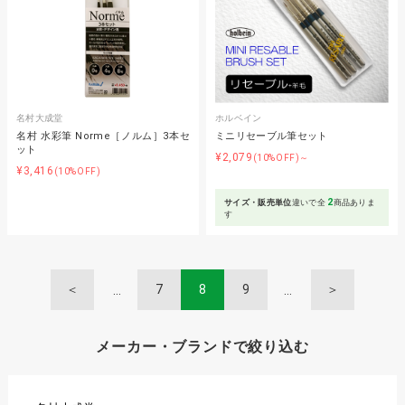
名村大成堂
ホルベイン
名村 水彩筆 Norme［ノルム］3本セ
ミニリセーブル筆セット
ット
¥2,079
(10%OFF)～
¥3,416
(10%OFF)
2
サイズ・販売単位
違いで全
商品ありま
す
＜
7
8
9
＞
メーカー・ブランドで絞り込む