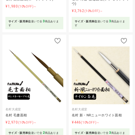
ウ)
¥1,980
(10%OFF)～
¥3,762
(10%OFF)～
3
3
サイズ・販売単位
違いで全
商品ありま
サイズ・販売単位
違いで全
商品ありま
す
す
名村大成堂
名村大成堂
名村 毛書面相
名村 新・NRニューホワイト面相
¥2,970
¥446
(10%OFF)～
(10%OFF)～
2
3
サイズ・販売単位
違いで全
商品ありま
サイズ・販売単位
違いで全
商品ありま