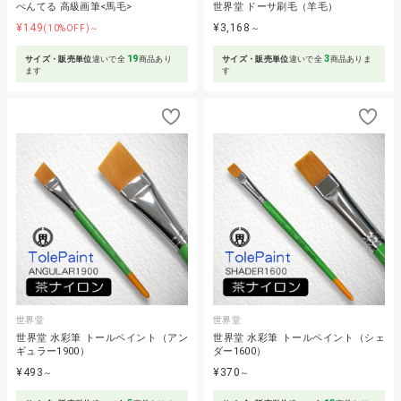
ぺんてる 高級画筆<馬毛>
世界堂 ドーサ刷毛（羊毛）
¥149
¥3,168
(10%OFF)～
～
19
3
サイズ・販売単位
違いで全
商品あり
サイズ・販売単位
違いで全
商品ありま
ます
す
世界堂
世界堂
世界堂 水彩筆 トールペイント（アン
世界堂 水彩筆 トールペイント（シェ
ギュラー1900）
ダー1600）
¥493
¥370
～
～