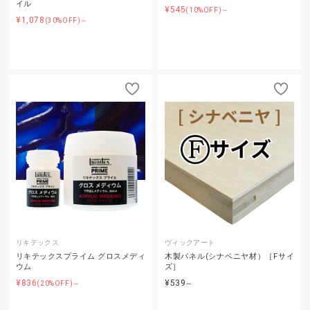
イル
¥545
(10%OFF)～
¥1,078
(30%OFF)～
リキテックス
ヴィックアート
リキテックスプライム グロスメディ
木製パネル(シナベニヤ材）［Fサイ
ウム
ズ］
¥836
¥539
(20%OFF)～
～