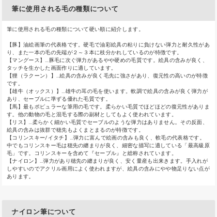
筆に使用される毛の種類について
筆に使用される毛の種類について硬い順に紹介します。
【豚】油絵画筆の代表格です。硬毛で油彩絵具の粘りに負けない弾力と耐久性があ
り、また一本の毛の先端が２～３本に枝分かれしているのが特徴です。
【マングース】…豚毛に次ぐ弾力があるやや硬めの毛質です。絵具の含みが良く、
タッチを生かした画面作りに適しています。
【狸（ラクーン）】…絵具の含みが良く毛先に強さがあり、復元性の高いのが特徴
です。
【雄牛（オックス）】…雄牛の耳の毛を使います。軟調で絵具の含みが良く弾力が
あり、セーブルに準ずる優れた毛質です。
【馬】最もポピュラーな筆用の毛です。柔らかい毛質でほどほどの復元性がありま
す。他の動物の毛と混毛する際の副材としてもよく使われています。
【リス】…柔らかく細かい毛質でセーブルのような弾力はありません。その反面、
絵具の含みは抜群で穂先もよくまとまるのが特徴です。
【コリンスキー/イタチ】…弾力に富んで絵画の含みも良く、軟毛の代表格です。
中でもコリンスキー毛は穂先の纏まりが良く、細密な描写に適している「最高級原
毛」です。コリンスキーを含めて『セーブル』と総称されています。
【ナイロン】…弾力があり穂先の纏まりが良く、安く量産も出来きます。手入れが
しやすいのでアクリル画用によく使われますが、絵具の含みにやや物足りない点が
あります。
ナイロン筆について