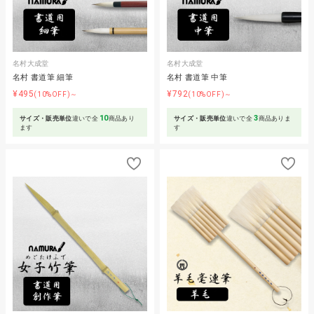
名村大成堂
名村大成堂
名村 書道筆 細筆
名村 書道筆 中筆
¥495
¥792
(10%OFF)～
(10%OFF)～
10
3
サイズ・販売単位
違いで全
商品あり
サイズ・販売単位
違いで全
商品ありま
ます
す