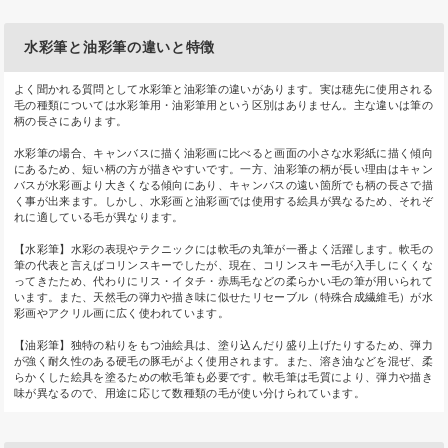
水彩筆と油彩筆の違いと特徴
よく聞かれる質問として水彩筆と油彩筆の違いがあります。実は穂先に使用される
毛の種類については水彩筆用・油彩筆用という区別はありません。主な違いは筆の
柄の長さにあります。
水彩筆の場合、キャンバスに描く油彩画に比べると画面の小さな水彩紙に描く傾向
にあるため、短い柄の方が描きやすいです。一方、油彩筆の柄が長い理由はキャン
バスが水彩画より大きくなる傾向にあり、キャンバスの遠い箇所でも柄の長さで描
く事が出来ます。しかし、水彩画と油彩画では使用する絵具が異なるため、それぞ
れに適している毛が異なります。
【水彩筆】水彩の表現やテクニックには軟毛の丸筆が一番よく活躍します。軟毛の
筆の代表と言えばコリンスキーでしたが、現在、コリンスキー毛が入手しにくくな
ってきたため、代わりにリス・イタチ・赤馬毛などの柔らかい毛の筆が用いられて
います。また、天然毛の弾力や描き味に似せたリセーブル（特殊合成繊維毛）が水
彩画やアクリル画に広く使われています。
【油彩筆】独特の粘りをもつ油絵具は、塗り込んだり盛り上げたりするため、弾力
が強く耐久性のある硬毛の豚毛がよく使用されます。また、溶き油などを混ぜ、柔
らかくした絵具を塗るための軟毛筆も必要です。軟毛筆は毛質により、弾力や描き
味が異なるので、用途に応じて数種類の毛が使い分けられています。