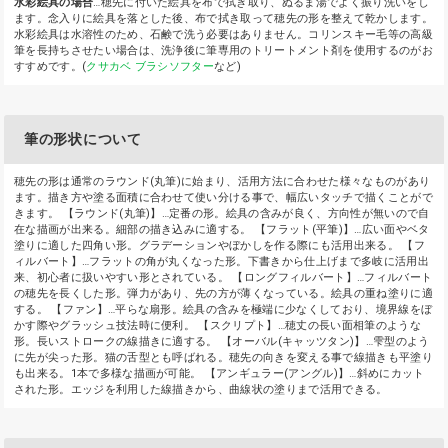
水彩絵具の場合
…穂先に付いた絵具を布で拭き取り、ぬるま湯でよく振り洗いをし
ます。念入りに絵具を落とした後、布で拭き取って穂先の形を整えて乾かします。
水彩絵具は水溶性のため、石鹸で洗う必要はありません。コリンスキー毛等の高級
筆を長持ちさせたい場合は、洗浄後に筆専用のトリートメント剤を使用するのがお
すすめです。(
クサカベ ブラシソフター
など)
筆の形状について
穂先の形は通常のラウンド(丸筆)に始まり、活用方法に合わせた様々なものがあり
ます。描き方や塗る面積に合わせて使い分ける事で、幅広いタッチで描くことがで
きます。 【ラウンド(丸筆)】…定番の形。絵具の含みが良く、方向性が無いので自
在な描画が出来る。細部の描き込みに適する。 【フラット(平筆)】…広い面やベタ
塗りに適した四角い形。グラデーションやぼかしを作る際にも活用出来る。 【フ
ィルバート】…フラットの角が丸くなった形。下書きから仕上げまで多岐に活用出
来、初心者に扱いやすい形とされている。 【ロングフィルバート】…フィルバート
の穂先を長くした形。弾力があり、先の方が薄くなっている。絵具の重ね塗りに適
する。 【ファン】…平らな扇形。絵具の含みを極端に少なくしており、境界線をぼ
かす際やグラッシュ技法時に便利。 【スクリプト】…穂丈の長い面相筆のような
形。長いストロークの線描きに適する。 【オーバル(キャッツタン)】…雫型のよう
に先が尖った形。猫の舌型とも呼ばれる。穂先の向きを変える事で線描きも平塗り
も出来る。1本で多様な描画が可能。 【アンギュラー(アングル)】…斜めにカット
された形。エッジを利用した線描きから、曲線状の塗りまで活用できる。