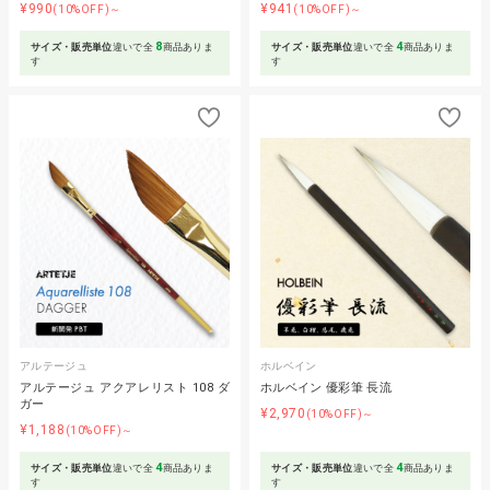
¥990
¥941
(10%OFF)～
(10%OFF)～
8
4
サイズ・販売単位
違いで全
商品ありま
サイズ・販売単位
違いで全
商品ありま
す
す
アルテージュ
ホルベイン
アルテージュ アクアレリスト 108 ダ
ホルベイン 優彩筆 長流
ガー
¥2,970
(10%OFF)～
¥1,188
(10%OFF)～
4
4
サイズ・販売単位
違いで全
商品ありま
サイズ・販売単位
違いで全
商品ありま
す
す