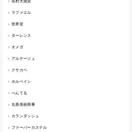
名村大成堂
ラファエル
世界堂
ターレンス
オメガ
アルテージュ
クサカベ
ホルベイン
ぺんてる
丸善美術商事
カランダッシュ
ファーバーカステル