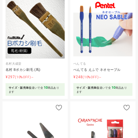
名村大成堂
ぺんてる
名村 Bボカシ刷毛 (馬)
ぺんてる えふで ネオセーブル
¥297
¥248
(10%OFF)～
(10%OFF)～
10
10
サイズ・販売単位
違いで全
商品あり
サイズ・販売単位
違いで全
商品あり
ます
ます