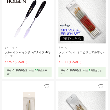
ホルベイン
ターレンス
ホルベイン ぺインチングナイフMXシ
ヴァンゴッホ ミニビジュアル筆セッ
リーズ
ト
¥2,904
¥1,188
(20%OFF)～
(10%OFF)～
10
2
サイズ・販売単位
違いで全
商品あり
サイズ・販売単位
違いで全
商品ありま
ます
す