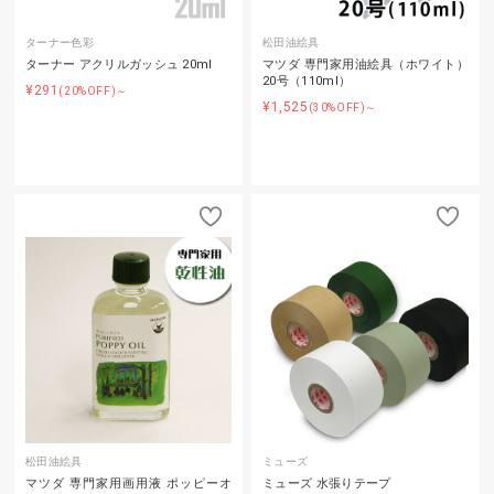
ターナー色彩
松田油絵具
ターナー アクリルガッシュ 20ml
マツダ 専門家用油絵具（ホワイト）
20号（110ml）
¥291
(20%OFF)～
¥1,525
(30%OFF)～
松田油絵具
ミューズ
マツダ 専門家用画用液 ポッピーオ
ミューズ 水張りテープ