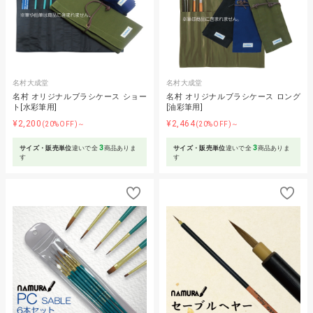
名村大成堂
名村大成堂
名村 オリジナルブラシケース ショー
名村 オリジナルブラシケース ロング
ト[水彩筆用]
[油彩筆用]
¥2,200
¥2,464
(20%OFF)～
(20%OFF)～
3
3
サイズ・販売単位
違いで全
商品ありま
サイズ・販売単位
違いで全
商品ありま
す
す