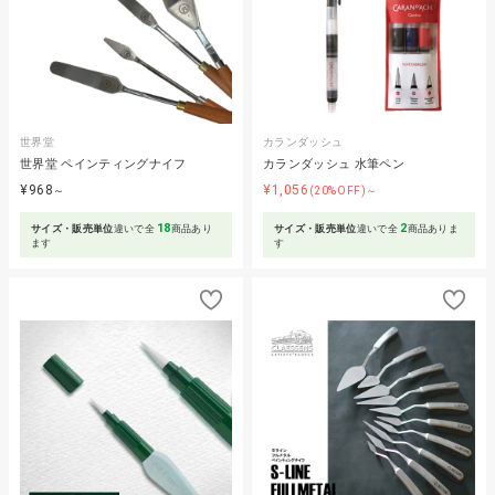
世界堂
カランダッシュ
世界堂 ペインティングナイフ
カランダッシュ 水筆ペン
¥968
¥1,056
～
(20%OFF)～
18
2
サイズ・販売単位
違いで全
商品あり
サイズ・販売単位
違いで全
商品ありま
ます
す