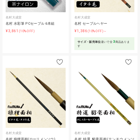
名村大成堂
名村大成堂
名村 水彩筆 PCセーブル 6本組
名村 セーブルヘヤー
¥3,861
¥1,386
(10%OFF)
(10%OFF)～
3
サイズ・販売単位
違いで全
商品ありま
す
名村大成堂
名村大成堂
名村 狼狸面相(ローリメンソウ)
名村 特選 貂毫面相(テンモウメンソ