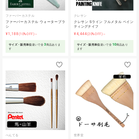
ファーバーカステル
クレサン
ファーバーカステル ウォーターブラ
クレサン Sライン フルメタル ペイン
シ
ティングナイフ
¥1,188
¥4,444
(10%OFF)～
(20%OFF)～
3
10
サイズ・販売単位
違いで全
商品ありま
サイズ・販売単位
違いで全
商品あり
す
ます
ぺんてる
世界堂