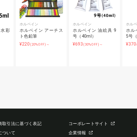
ホルベイン
ホルベイン
ホル
明水彩
ホルベイン アーチス
ホルベイン 油絵具 9
ホル
ト色鉛筆
号（40ml）
5号（
¥220
¥693
¥370
(20%OFF)～
(30%OFF)～
商取引法に基づく表記
コーポレートサイト
について
企業情報