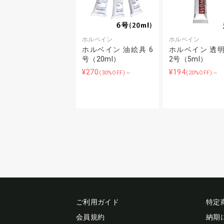
ホルベイン
ホルベイン
ホルベイン 油絵具 6
ホルベイン 透
号（20ml）
2号（5ml）
¥270
¥194
(30%OFF)～
(20%OFF)～
ご利用ガイド
特定
会員規約
納期