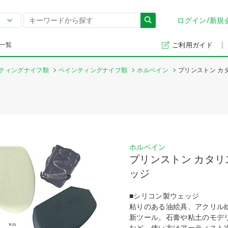
ログイン/新規
一覧
ご利用ガイド
ティングナイフ類
ペインティングナイフ類
ホルベイン
プリンストン カ
ホルベイン
プリンストン カタリ
ッジ
■シリコン製ウェッジ
粘りのある油絵具、アクリル
新ツール。石膏や粘土のモデ
など、使い方はアーティスト