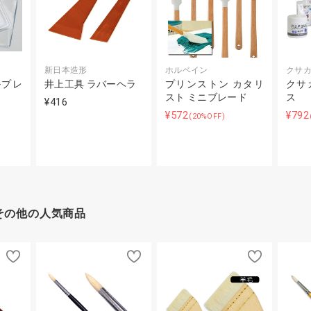
新日本造形
ホルベイン
クサ
ルプレ
井上工具 ラバーヘラ
プリンストン カタリ
クサ
スト ミニブレード
ス
¥416
¥572
¥792
(20%OFF)
その他の人気商品