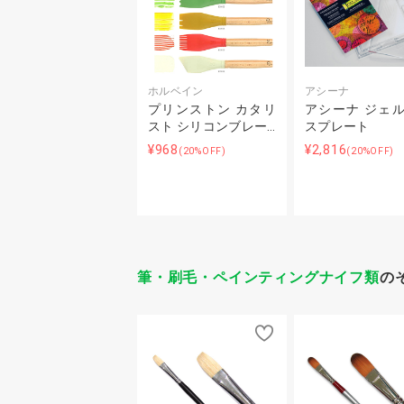
ホルベイン
アシーナ
プリンストン カタリ
アシーナ ジェ
スト シリコンブレー…
スプレート
¥968
¥2,816
(20%OFF)
(20%OFF)
筆・刷毛・ペインティングナイフ類
の