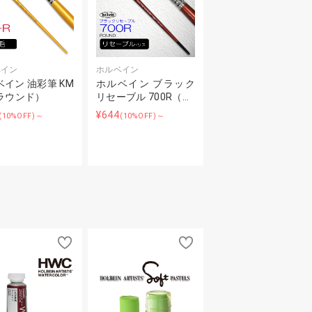
ベイン
ホルベイン
イン 油彩筆 KM
ホルベイン ブラック
（ラウンド）
リセーブル 700R（…
¥644
(10%OFF)～
(10%OFF)～