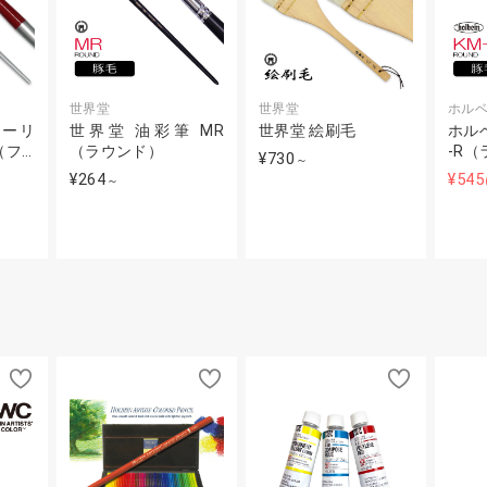
世界堂
世界堂
ホル
ューリ
世界堂 油彩筆 MR
世界堂 絵刷毛
ホルベ
（フ…
（ラウンド）
-R
¥730
～
¥264
¥545
～