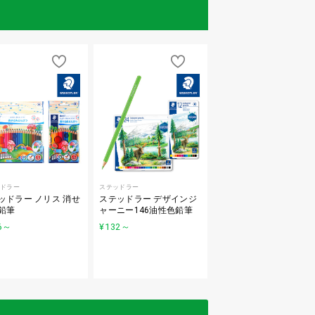
ドラー
ステッドラー
ッドラー ノリス 消せ
ステッドラー デザインジ
鉛筆
ャーニー146油性色鉛筆
6
～
¥132
～