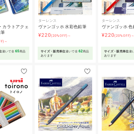
ターレンス
ターレンス
 カラトアクェ
ヴァンゴッホ 水彩色鉛筆
ヴァンゴッホ 色
鉛筆
¥220
¥220
(20%OFF)～
(20%OFF)
FF)～
65
62
位
違いで全
商品
サイズ・販売単位
違いで全
商品
サイズ・販売単位
違
あります
あります