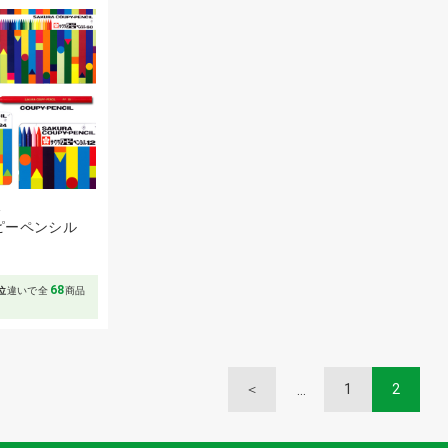
ス
ピーペンシル
68
位
違いで全
商品
＜
1
2