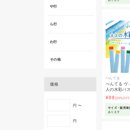
や行
ら行
わ行
その他
ぺんてる
ぺんてる ヴ
価格
人の水彩パ
¥88
(20%OF
円 〜
サイズ・販売単
あります
円