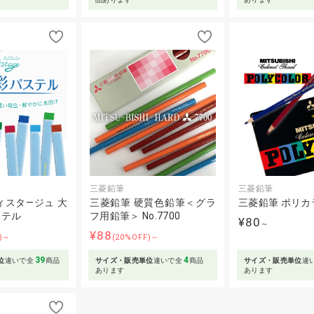
三菱鉛筆
三菱鉛筆
ィスタ―ジュ 大
三菱鉛筆 硬質色鉛筆＜グラ
三菱鉛筆 ポリカ
ステル
フ用鉛筆＞ No.7700
¥80
～
¥88
F)～
(20%OFF)～
39
4
位
違いで全
商品
サイズ・販売単位
違いで全
商品
サイズ・販売単位
違
あります
あります