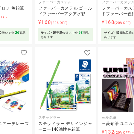
ファーバーカステル
ファーバーカステ
イロノ 色鉛筆
ファーバーカステル ゴール
ファーバーカス
ドファーバーアクア水彩…
ドファーバー色
FF)～
¥168
¥168
(20%OFF)～
(20%OFF)
26
53
位
違いで全
商品
サイズ・販売単位
違いで全
商品
サイズ・販売単位
違
あります
あります
ステッドラー
三菱鉛筆
ニアーテレーズ
ステッドラー デザインジャ
三菱鉛筆 ユニカ
ーニー146油性色鉛筆
¥132
(20%OFF)