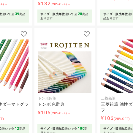
¥132
FF)～
(20%OFF)～
39
28
位
違いで全
商品
サイズ・販売単位
違いで全
商品
サイズ・販売単位
違
あります
品あります
トンボ鉛筆
三菱鉛筆
性ダーマトグラ
トンボ 色辞典
三菱鉛筆 油性
ー
フ
¥106
(20%OFF)～
¥106
FF)～
(20%OFF)
12
100
位
違いで全
商品
サイズ・販売単位
違いで全
商
サイズ・販売単位
違
品あります
あります