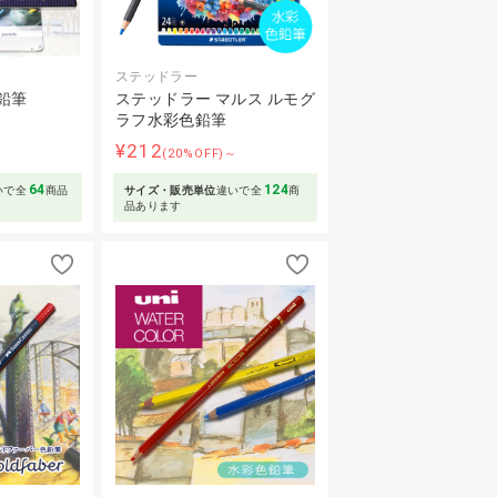
ステッドラー
鉛筆
ステッドラー マルス ルモグ
ラフ水彩色鉛筆
～
¥212
(20%OFF)～
64
124
いで全
商品
サイズ・販売単位
違いで全
商
品あります