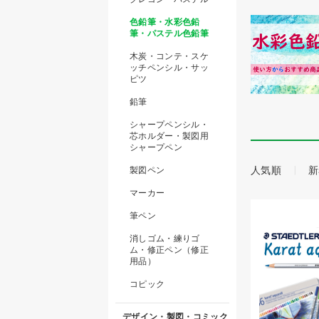
色鉛筆・水彩色鉛
筆・パステル色鉛筆
木炭・コンテ・スケ
ッチペンシル・サッ
ピツ
鉛筆
シャープペンシル・
芯ホルダー・製図用
シャープペン
人気順
新
製図ペン
マーカー
筆ペン
消しゴム・練りゴ
ム・修正ペン（修正
用品）
コピック
デザイン・製図・コミック