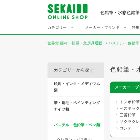
カテゴリー
メーカー・ブランド
特集
世界堂 画材・額縁・文房具通販
パステル・色鉛筆
色鉛筆・
カテゴリーから探す
絵具・インク・メディウム
メーカー・ブ
類
トンボ鉛筆
筆・刷毛・ペインティング
べステック
ナイフ類
三菱鉛筆
サクラクレ
パステル・色鉛筆・ペン類
コンテ
クレヨン・パステル