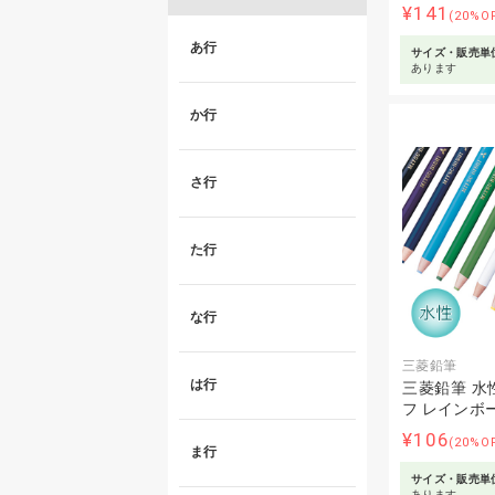
¥141
(20%O
あ行
サイズ・販売単
あります
か行
さ行
た行
な行
三菱鉛筆
は行
三菱鉛筆 水
フ レインボ
¥106
(20%O
ま行
サイズ・販売単
あります