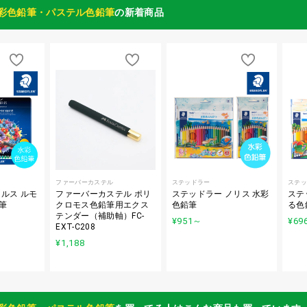
彩色鉛筆・パステル色鉛筆
の新着商品
ファーバーカステル
ステッドラー
ステッ
ルス ルモ
ファーバーカステル ポリ
ステッドラー ノリス 水彩
ステ
筆
クロモス色鉛筆用エクス
色鉛筆
る色
テンダー（補助軸）FC-
¥951
～
¥69
EXT-C208
¥1,188