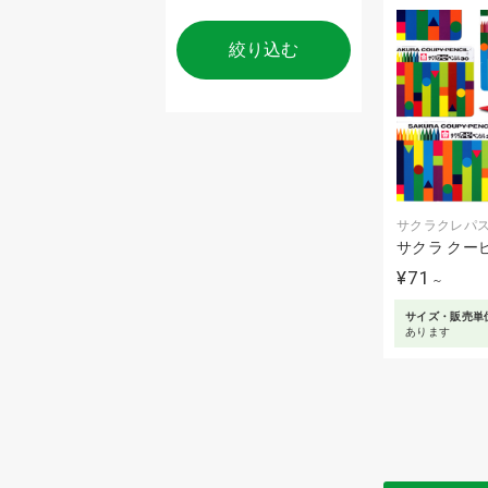
絞り込む
サクラクレパ
サクラ クー
¥71
～
サイズ・販売単
あります