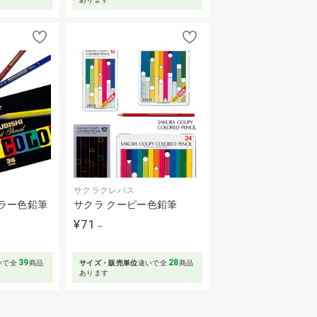
サクラクレパス
ラー色鉛筆
サクラ クーピー色鉛筆
¥71
～
39
28
いで全
商品
サイズ・販売単位
違いで全
商品
あります