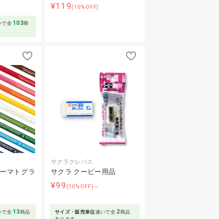
¥119
(10%OFF)
103
いで全
商
サクラクレパス
ダーマトグラ
サクラ クーピー用品
¥99
(10%OFF)～
～
13
2
いで全
商品
サイズ・販売単位
違いで全
商品
あります