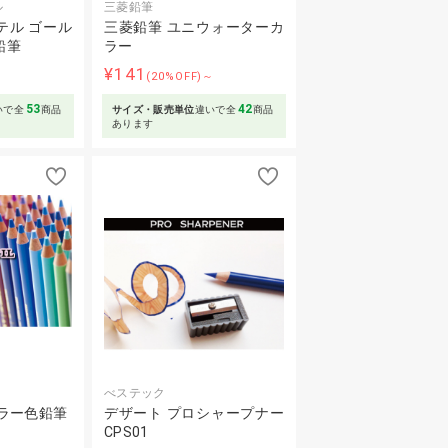
ル
三菱鉛筆
テル ゴール
三菱鉛筆 ユニウォーターカ
鉛筆
ラー
¥141
～
(20%OFF)～
53
42
いで全
商品
サイズ・販売単位
違いで全
商品
あります
べステック
ラー色鉛筆
デザート プロシャープナー
CPS01
～