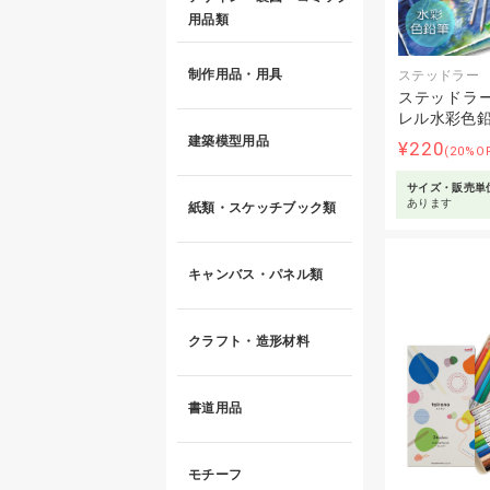
用品類
制作用品・用具
ステッドラー
ステッドラー
レル水彩色
建築模型用品
¥220
(20%O
サイズ・販売単
あります
紙類・スケッチブック類
キャンバス・パネル類
クラフト・造形材料
書道用品
モチーフ