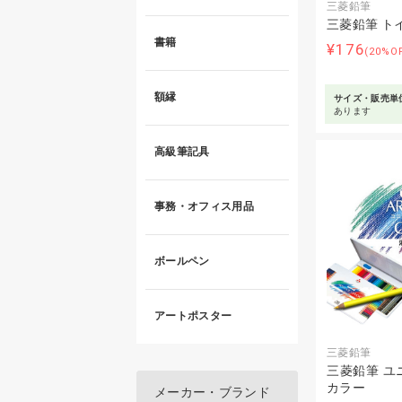
三菱鉛筆
三菱鉛筆 ト
書籍
¥176
(20%O
額縁
サイズ・販売単
あります
高級筆記具
事務・オフィス用品
ボールペン
アートポスター
三菱鉛筆
三菱鉛筆 ユ
カラー
メーカー・ブランド