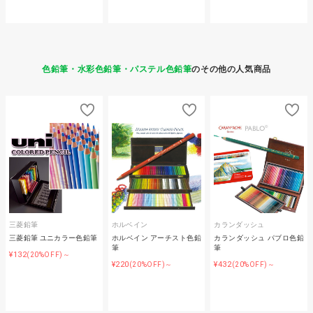
色鉛筆・水彩色鉛筆・パステル色鉛筆
のその他の人気商品
三菱鉛筆
ホルベイン
カランダッシュ
三菱鉛筆 ユニカラー色鉛筆
ホルベイン アーチスト色鉛
カランダッシュ パブロ色鉛
筆
筆
¥132
(20%OFF)～
¥220
¥432
(20%OFF)～
(20%OFF)～