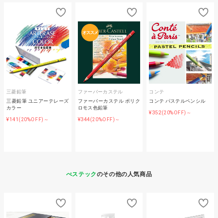
オススメ
三菱鉛筆
ファーバーカステル
コンテ
三菱鉛筆 ユニアーテレーズ
ファーバーカステル ポリク
コンテ パステルペンシル
カラー
ロモス色鉛筆
¥352
(20%OFF)～
¥141
¥344
(20%OFF)～
(20%OFF)～
べステック
のその他の人気商品