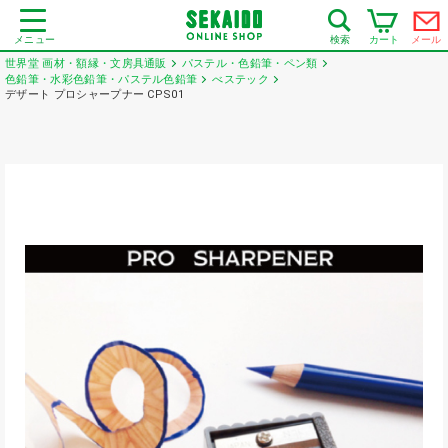
メニュー
カート
メール
検索
世界堂 画材・額縁・文房具通販
パステル・色鉛筆・ペン類
色鉛筆・水彩色鉛筆・パステル色鉛筆
べステック
デザート プロシャープナー CPS01