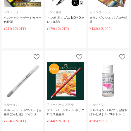
べステック
トンボ鉛筆
カランダッシュ
ベステック デザートカラー
トンボ 消しゴム MONOゼ
カランダッシュ パブロ色鉛
色鉛筆
ロ（丸型）
筆
¥247
¥179
¥432
(20%OFF)
(10%OFF)
(20%OFF)
オススメ
ホルベイン
ファーバーカステル
ホルベイン
ホルベイン メルツペン［色
ファーバーカステル ポリク
ホルベイン メルツ［色鉛筆
鉛筆ぼかし液］ツインタ…
ロモス色鉛筆
ぼかし液］35mlボトル（…
¥264
¥344
¥335
(20%OFF)
(20%OFF)
(20%OFF)