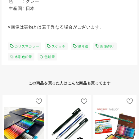
色
:
グレー
生産国
:
日本
※画像は実物とは若干異なる場合がございます。
カリスマカラー
スケッチ
塗り絵
鉛筆削り
水彩色鉛筆
色鉛筆
この商品を買った人はこんな商品も買ってます