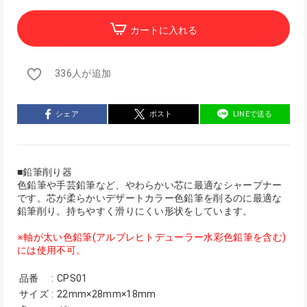
カートに入れる
336人が追加
シェア
ポスト
LINEで送る
■鉛筆削り器
色鉛筆や手芸鉛筆など、やわらかい芯に最適なシャープナー
です。芯が柔らかいデザートカラー色鉛筆を削るのに最適な
鉛筆削り。持ちやすく滑りにくい形状をしています。
※軸が太い色鉛筆(アルブレヒトデューラー水彩色鉛筆を含む)
には使用不可。
品番
:
CPS01
サイズ
:
22mm×28mm×18mm