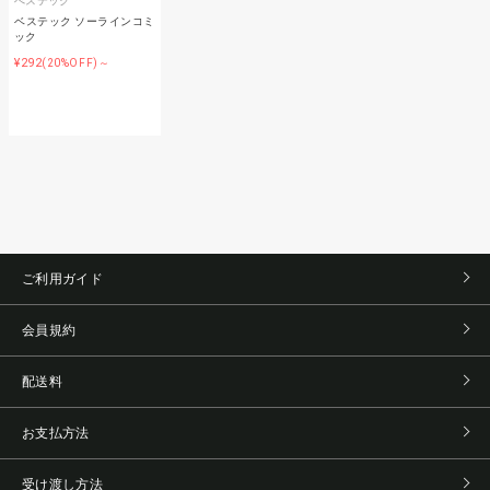
べステック
ベステック ソーラインコミ
ック
¥292
(20%OFF)～
ご利用ガイド
会員規約
配送料
お支払方法
受け渡し方法