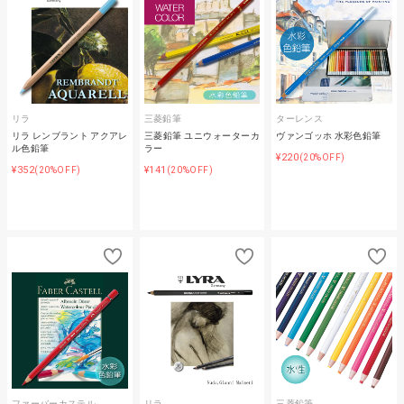
リラ
三菱鉛筆
ターレンス
リラ レンブラント アクアレ
三菱鉛筆 ユニウォーターカ
ヴァンゴッホ 水彩色鉛筆
ル色鉛筆
ラー
¥220
(20%OFF)
¥352
¥141
(20%OFF)
(20%OFF)
ファーバーカステル
リラ
三菱鉛筆