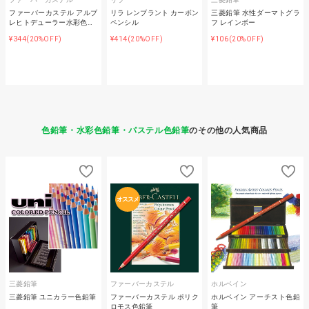
ファーバーカステル アルブ
リラ レンブラント カーボン
三菱鉛筆 水性ダーマトグラ
レヒトデューラー水彩色…
ペンシル
フ レインボー
¥344
¥414
¥106
(20%OFF)
(20%OFF)
(20%OFF)
色鉛筆・水彩色鉛筆・パステル色鉛筆
のその他の人気商品
オススメ
三菱鉛筆
ファーバーカステル
ホルベイン
三菱鉛筆 ユニカラー色鉛筆
ファーバーカステル ポリク
ホルベイン アーチスト色鉛
ロモス色鉛筆
筆