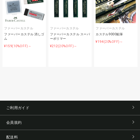
ファーバーカステル
ファーバーカステル
ファーバーカステル
ファーバーカステル 消しゴ
ファーバーカステル スーパ
カステル9000鉛筆
ム
ーポリマー
¥194
(20%OFF)～
¥159
¥212
(10%OFF)～
(20%OFF)～
ご利用ガイド
会員規約
配送料