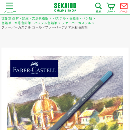
メニュー
カート
メール
検索
世界堂 画材・額縁・文房具通販
パステル・色鉛筆・ペン類
色鉛筆・水彩色鉛筆・パステル色鉛筆
ファーバーカステル
ファーバーカステル ゴールドファーバーアクア水彩色鉛筆