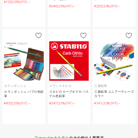
¥132
(20%OFF)～
¥344
¥220
(20%OFF)～
(20%OFF)～
カランダッシュ
スワンスタビロ
三菱鉛筆
カランダッシュ パブロ色鉛
スタビロ カーブオテロ パス
三菱鉛筆 ユニアーテレーズ
筆
テル色鉛筆
カラー
¥432
¥247
¥141
(20%OFF)～
(20%OFF)～
(20%OFF)～