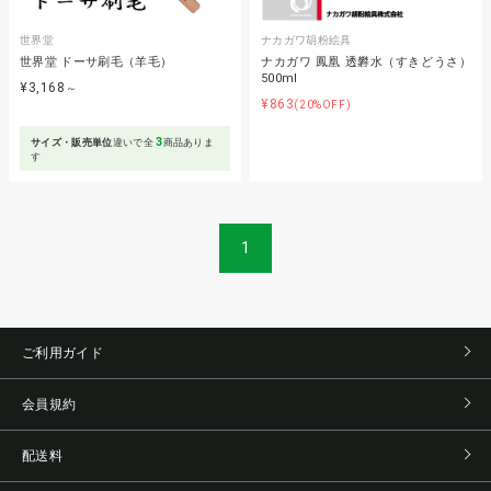
世界堂
ナカガワ胡粉絵具
世界堂 ドーサ刷毛（羊毛）
ナカガワ 鳳凰 透礬水（すきどうさ）
500ml
¥3,168
～
¥863
(20%OFF)
3
サイズ・販売単位
違いで全
商品ありま
す
1
ご利用ガイド
会員規約
配送料