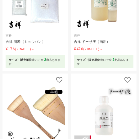
吉祥
吉祥
吉祥 明礬（ミョウバン）
吉祥 ドーサ液（画用）
¥176
¥476
(20%OFF)～
(20%OFF)～
2
2
サイズ・販売単位
違いで全
商品ありま
サイズ・販売単位
違いで全
商品ありま
す
す