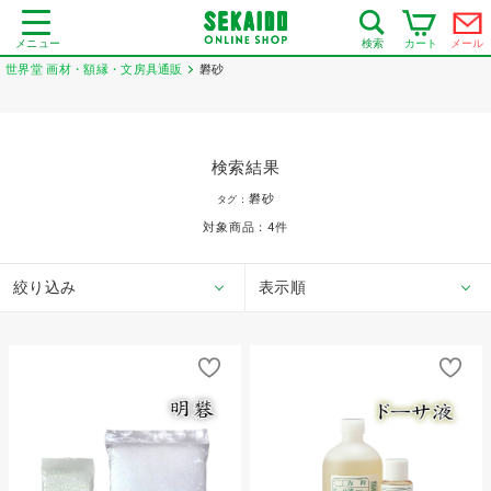
メニュー
カート
メール
検索
世界堂 画材・額縁・文房具通販
礬砂
検索結果
礬砂
タグ：
対象商品：
4
件
絞り込み
表示順