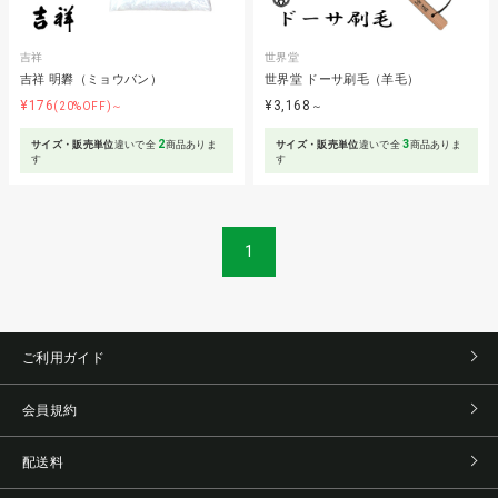
吉祥
世界堂
吉祥 明礬（ミョウバン）
世界堂 ドーサ刷毛（羊毛）
¥176
¥3,168
(20%OFF)～
～
2
3
サイズ・販売単位
違いで全
商品ありま
サイズ・販売単位
違いで全
商品ありま
す
す
1
ご利用ガイド
会員規約
配送料