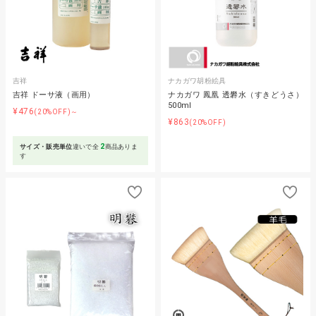
吉祥
ナカガワ胡粉絵具
吉祥 ドーサ液（画用）
ナカガワ 鳳凰 透礬水（すきどうさ）
500ml
¥476
(20%OFF)～
¥863
(20%OFF)
2
サイズ・販売単位
違いで全
商品ありま
す