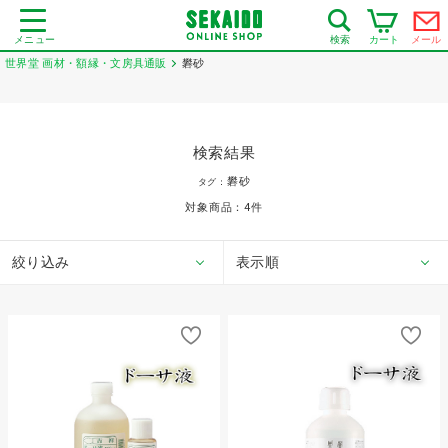
メニュー
カート
メール
検索
世界堂 画材・額縁・文房具通販
礬砂
検索結果
礬砂
タグ：
対象商品：
4
件
絞り込み
表示順