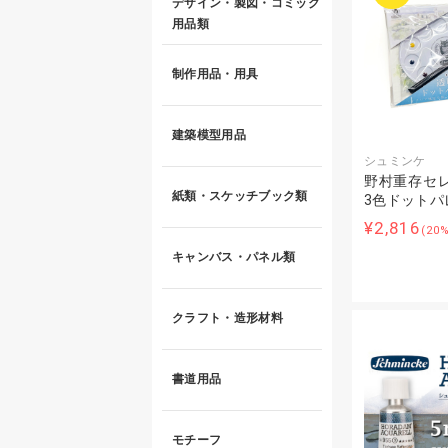
デザイン・製図・コミック
用品類
制作用品・用具
建築模型用品
シュミンケ
野村重存セレ
紙類・スケッチブック類
3色ドットパ
¥2,816
(20
キャンバス・パネル類
クラフト・造形材料
書道用品
モチーフ