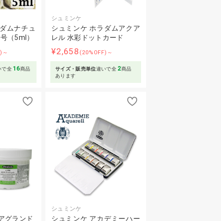
シュミンケ
ラダムナチュ
シュミンケ ホラダムアクア
号（5ml）
レル 水彩ドットカード
¥2,658
F)～
(20%OFF)～
16
2
いで全
商品
サイズ・販売単位
違いで全
商品
あります
シュミンケ
アグランド
シュミンケ アカデミーハー