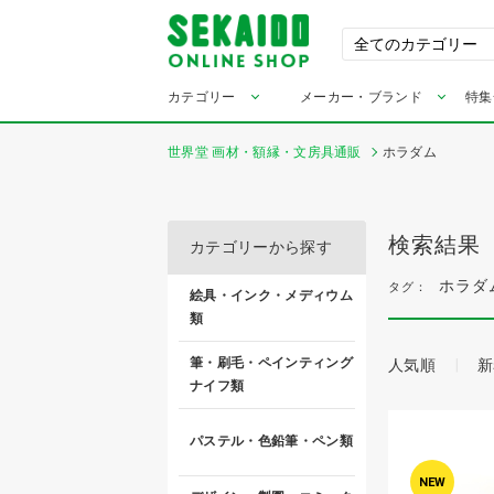
カテゴリー
メーカー・ブランド
特集
世界堂 画材・額縁・文房具通販
ホラダム
検索結果
カテゴリーから探す
ホラダ
タグ：
絵具・インク・メディウム
類
筆・刷毛・ペインティング
人気順
新
ナイフ類
パステル・色鉛筆・ペン類
NEW