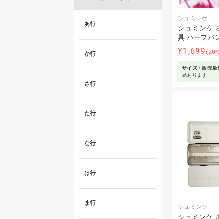
シュミンケ
あ行
シュミンケ 
具 ハーフパ
¥1,699
(20
か行
サイズ・販売単
品あります
さ行
た行
な行
は行
ま行
シュミンケ
シュミンケ 