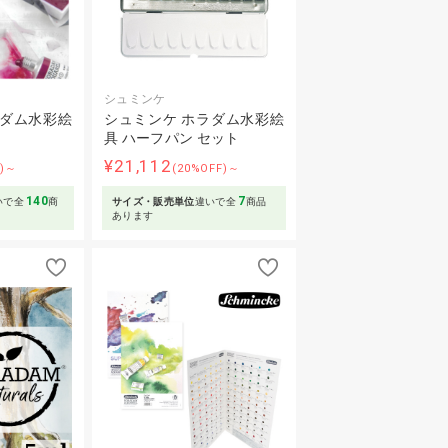
シュミンケ
ラダム水彩絵
シュミンケ ホラダム水彩絵
具 ハーフパン セット
¥21,112
F)～
(20%OFF)～
140
7
いで全
商
サイズ・販売単位
違いで全
商品
あります