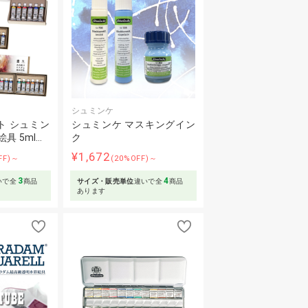
シュミンケ
ト シュミン
シュミンケ マスキングイン
具 5ml…
ク
¥1,672
FF)～
(20%OFF)～
3
4
いで全
商品
サイズ・販売単位
違いで全
商品
あります