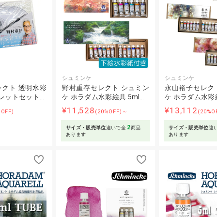
シュミンケ
シュミンケ
クト 透明水彩
野村重存セレクト シュミン
永山裕子セレク
レットセット…
ケ ホラダム水彩絵具 5ml…
ケ ホラダム水彩絵
¥11,528
¥13,112
%OFF)
(20%OFF)～
(20%O
2
サイズ・販売単位
違いで全
商品
サイズ・販売単位
違
あります
あります