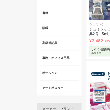
書籍
シュミンケ
額縁
シュミンケ 
具2号（5m
¥2,482
(20
高級筆記具
サイズ・販売単
あります
事務・オフィス用品
ボールペン
アートポスター
メーカー・ブランド