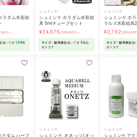
シュミンケ
シュミンケ
ホラダム水彩絵
シュミンケ ホラダム水彩絵
シュミンケ ホ
ン
具 5mlチューブセット
ラルズ水彩絵具2
¥24,975
¥2,192
%OFF)～
(20%OFF)～
(20%OF
139
3
位
違いで全
商
サイズ・販売単位
違いで全
商品
サイズ・販売単位
違
あります
あります
シュミンケ
シュミンケ
ホラダム ハーフ
シュミンケ オネッツ(オッ
シュミンケ アク