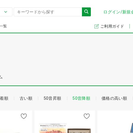
ログイン/新規
一覧
ご利用ガイド
ム
着順
古い順
50音昇順
50音降順
価格の高い順