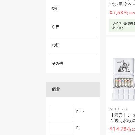
パン用 空ケ
や行
¥7,683
(20
サイズ・販売単
ら行
あります
わ行
その他
価格
シュミンケ
円 〜
【完売】シュ
ム透明水彩絵
円
¥14,784
(2