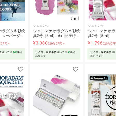
シュミンケ
シュミンケ
ホラダム水彩絵
シュミンケ ホラダム水彩絵
シュミンケ ホ
l）スーパーグ…
具2号（5ml） 永山裕子特…
具2号（5ml）
¥3,080
¥1,796
%OFF)～
(20%OFF)～
(20%OF
50
2
位
違いで全
商品
サイズ・販売単位
違いで全
商品
サイズ・販売単位
違
あります
品あります