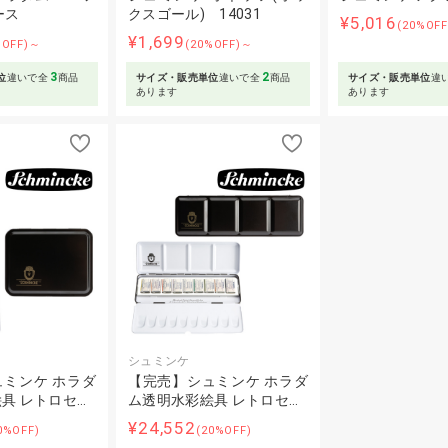
ース
クスゴール) 14031
¥5,016
(20%OF
¥1,699
%OFF)～
(20%OFF)～
3
2
位
違いで全
商品
サイズ・販売単位
違いで全
商品
サイズ・販売単位
違
あります
あります
シュミンケ
ミンケ ホラダ
【完売】シュミンケ ホラダ
具 レトロセ…
ム透明水彩絵具 レトロセ…
¥24,552
0%OFF)
(20%OFF)