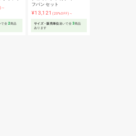
フパン セット
F)～
¥13,121
(20%OFF)～
2
3
いで全
商品
サイズ・販売単位
違いで全
商品
あります