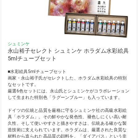
シュミンケ
永山裕子セレクト シュミンケ ホラダム水彩絵具
5mlチューブセット
■水彩絵具5mlチューブセット
画家・永山裕子氏がセレクトした、ホラダム水彩絵具の特別
なセットです。
厳選6色セットには、永山氏とシュミンケがコラボレーション
して生まれた特別色「ラグーンブルー」も入っています。
ドイツの伝統と品質を厳格に守るシュミンケ社の高級水彩絵
具「ホラダム」。その鮮やかな発色性、褪色しにくい高い耐
久性、そして使いやすさと描きやすさは、伝統ある確かな製
造技術に支えられています。ホラダムは、厳選された良質な
材料から造られた高品質の顔料を、「ダイアバス」という非