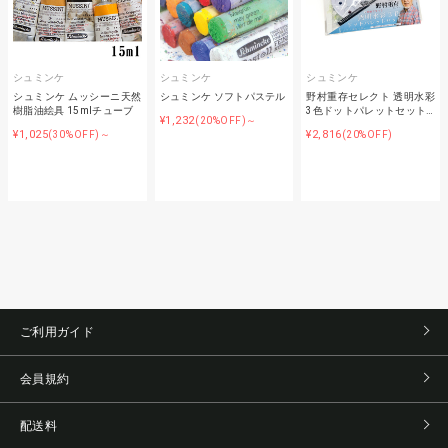
シュミンケ
シュミンケ
シュミンケ
シュミンケ ムッシーニ天然
シュミンケ ソフトパステル
野村重存セレクト 透明水彩
樹脂油絵具 15mlチューブ
3色ドットパレットセット…
¥1,232
(20%OFF)～
¥1,025
¥2,816
(30%OFF)～
(20%OFF)
ご利用ガイド
会員規約
配送料