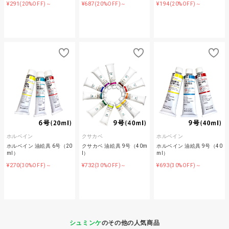
¥291
¥687
¥194
(20%OFF)～
(20%OFF)～
(20%OFF)～
ホルベイン
クサカベ
ホルベイン
ホルベイン 油絵具 6号（20
クサカベ 油絵具 9号（40m
ホルベイン 油絵具 9号（40
ml）
l）
ml）
¥270
¥732
¥693
(30%OFF)～
(30%OFF)～
(30%OFF)～
シュミンケ
のその他の人気商品