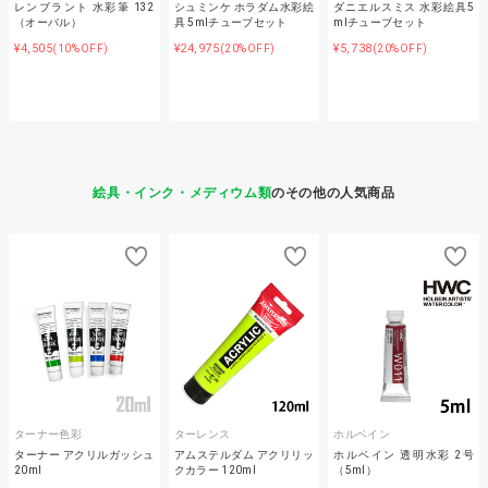
レンブラント 水彩筆 132
シュミンケ ホラダム水彩絵
ダニエルスミス 水彩絵具5
（オーバル）
具 5mlチューブセット
mlチューブセット
¥4,505
¥24,975
¥5,738
(10%OFF)
(20%OFF)
(20%OFF)
絵具・インク・メディウム類
のその他の人気商品
ターナー色彩
ターレンス
ホルベイン
ターナー アクリルガッシュ
アムステルダム アクリリッ
ホルベイン 透明水彩 2号
20ml
クカラー 120ml
（5ml）