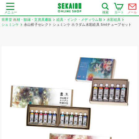
メニュー
カート
メール
検索
世界堂 画材・額縁・文房具通販
絵具・インク・メディウム類
水彩絵具
シュミンケ
永山裕子セレクト シュミンケ ホラダム水彩絵具 5mlチューブセット