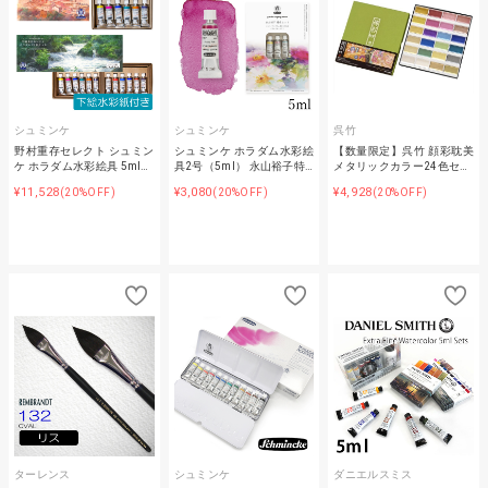
シュミンケ
シュミンケ
呉竹
野村重存セレクト シュミン
シュミンケ ホラダム水彩絵
【数量限定】呉竹 顔彩耽美
ケ ホラダム水彩絵具 5ml…
具2号（5ml） 永山裕子特…
メタリックカラー24色セ…
¥11,528
¥3,080
¥4,928
(20%OFF)
(20%OFF)
(20%OFF)
ターレンス
シュミンケ
ダニエルスミス