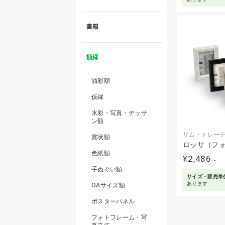
書籍
額縁
油彩額
仮縁
水彩・写真・デッサ
ン額
サム・トレー
賞状額
ロッサ（フ
色紙額
¥2,486
～
手ぬぐい額
サイズ・販売単
あります
OAサイズ額
ポスターパネル
フォトフレーム・写