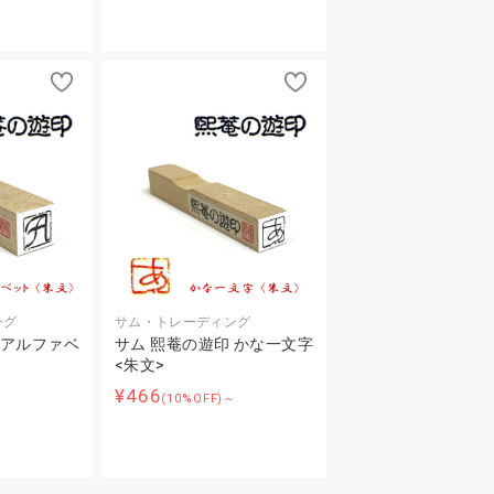
ング
サム・トレーディング
 アルファベ
サム 熙菴の遊印 かな一文字
<朱文>
¥466
～
(10%OFF)～