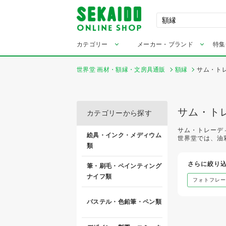
カテゴリー
メーカー・ブランド
特集
世界堂 画材・額縁・文房具通販
額縁
サム・ト
サム・ト
カテゴリーから探す
サム・トレーデ
絵具・インク・メディウム
世界堂では、油
類
さらに絞り
筆・刷毛・ペインティング
ナイフ類
フォトフレー
パステル・色鉛筆・ペン類