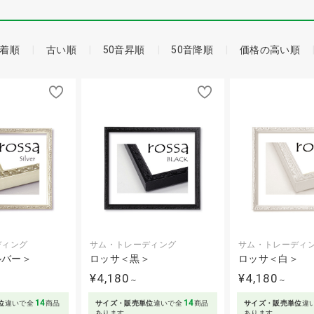
着順
古い順
50音昇順
50音降順
価格の高い順
ディング
サム・トレーディング
サム・トレーディ
ルバー＞
ロッサ＜黒＞
ロッサ＜白＞
¥4,180
¥4,180
～
～
14
14
位
違いで全
商品
サイズ・販売単位
違いで全
商品
サイズ・販売単位
違
あります
あります