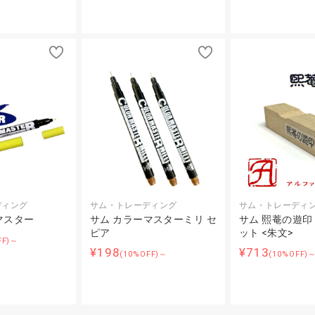
ディング
サム・トレーディング
サム・トレーディ
マスター
サム カラーマスターミリ セ
サム 熙菴の遊印
ピア
ット <朱文>
FF)～
¥198
¥713
(10%OFF)～
(10%OFF)