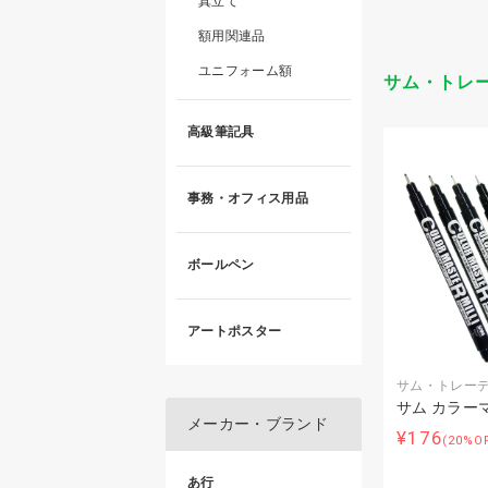
真立て
額用関連品
ユニフォーム額
サム・トレ
高級筆記具
事務・オフィス用品
ボールペン
アートポスター
サム・トレー
サム カラー
メーカー・ブランド
¥176
(20%O
あ行