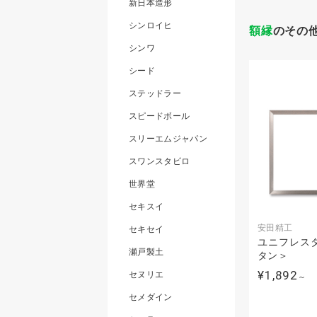
新日本造形
シンロイヒ
額縁
のその
シンワ
シード
ステッドラー
スピードボール
スリーエムジャパン
スワンスタビロ
世界堂
セキスイ
安田精工
セキセイ
ユニフレス
瀬戸製土
タン＞
¥1,892
セヌリエ
～
セメダイン