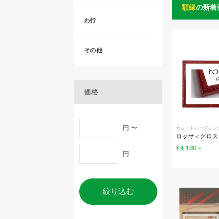
額縁
の新着
わ行
その他
価格
円 〜
サム・トレーディン
ロッサ＜グロス
¥4,180
～
円
絞り込む