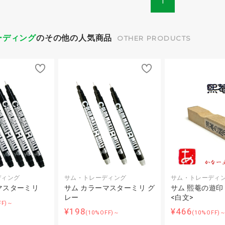
1
ーディング
のその他の人気商品
OTHER PRODUCTS
ディング
サム・トレーディング
サム・トレーディ
マスターミリ
サム カラーマスターミリ グ
サム 熙菴の遊印
レー
<白文>
FF)～
¥198
¥466
(10%OFF)～
(10%OFF)