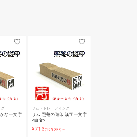
ング
サム・トレーディング
 かな一文字
サム 熙菴の遊印 漢字一文字
<白文>
¥713
～
(10%OFF)～