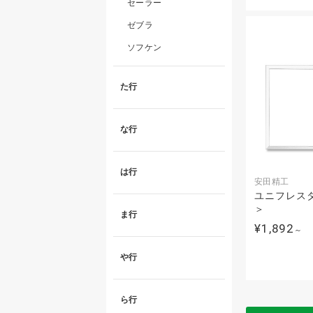
セーラー
ゼブラ
ソフケン
た行
な行
は行
安田精工
ユニフレス
＞
ま行
¥1,892
～
や行
ら行