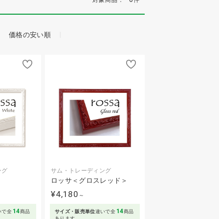
価格の安い順
ング
サム・トレーディング
ロッサ＜グロスレッド＞
¥4,180
～
14
14
いで全
商品
サイズ・販売単位
違いで全
商品
あります