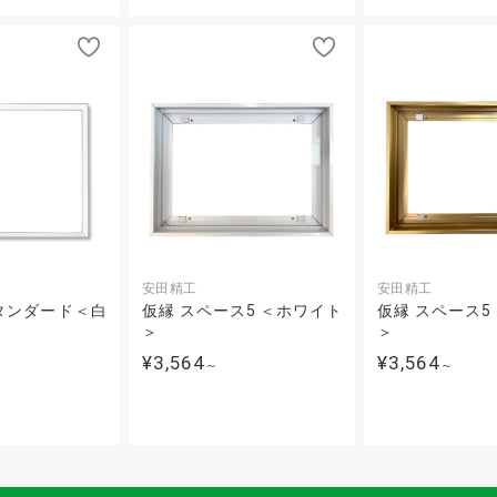
安田精工
安田精工
タンダード＜白
仮縁 スペース5 ＜ホワイト
仮縁 スペース5
＞
＞
¥3,564
¥3,564
～
～