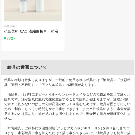
小島美術
小島美術 GAO 濃縮白抜き一発液
¥770
～
絵具の種類について
絵具の種類は数多くありますが、一般的に使用される絵具には「油絵具」「水彩絵
具（透明・不透明）」「アクリル絵具」の3種類があります。
「油絵具」は顔料にポピーオイルやリンシードオイルなどの植物油を加えて練った
絵具です。油が空気に触れて酸化重合することで絵具が固まりますが、油絵が描い
てすぐに乾かないのはこの化学変化がゆっくり進むためです。絵具が固まりにくい
ため、制作にじっくり時間をかける事ができます。また水性絵具のように水分が蒸
発するのとは異なり、油がそのまま固化しますので、乾燥後も厚みがほぼ変化しま
せん。
「水彩絵具」は顔料に水溶性樹脂(アラビアガムやデキストリン)を練り合わせて作
ります。水彩絵具に水を加えただけで描く事ができるので、油絵具よりも簡単に描