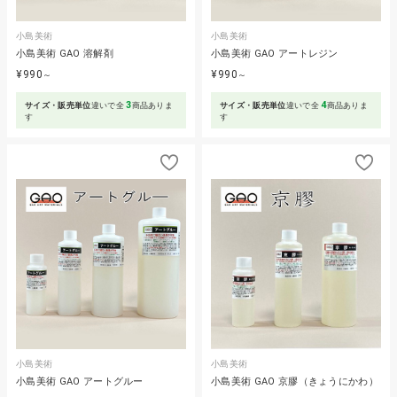
小島美術
小島美術
小島美術 GAO 溶解剤
小島美術 GAO アートレジン
¥990
¥990
～
～
3
4
サイズ・販売単位
違いで全
商品ありま
サイズ・販売単位
違いで全
商品ありま
す
す
小島美術
小島美術
小島美術 GAO アートグルー
小島美術 GAO 京膠（きょうにかわ）