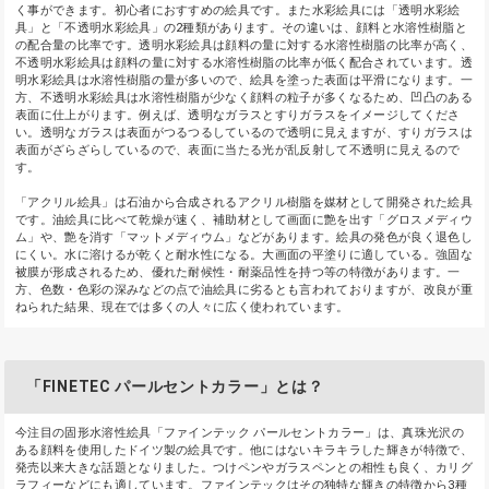
く事ができます。初心者におすすめの絵具です。また水彩絵具には「透明水彩絵
具」と「不透明水彩絵具」の2種類があります。その違いは、顔料と水溶性樹脂と
の配合量の比率です。透明水彩絵具は顔料の量に対する水溶性樹脂の比率が高く、
不透明水彩絵具は顔料の量に対する水溶性樹脂の比率が低く配合されています。透
明水彩絵具は水溶性樹脂の量が多いので、絵具を塗った表面は平滑になります。一
方、不透明水彩絵具は水溶性樹脂が少なく顔料の粒子が多くなるため、凹凸のある
表面に仕上がります。例えば、透明なガラスとすりガラスをイメージしてくださ
い。透明なガラスは表面がつるつるしているので透明に見えますが、すりガラスは
表面がざらざらしているので、表面に当たる光が乱反射して不透明に見えるので
す。
「アクリル絵具」は石油から合成されるアクリル樹脂を媒材として開発された絵具
です。油絵具に比べて乾燥が速く、補助材として画面に艶を出す「グロスメディウ
ム」や、艶を消す「マットメディウム」などがあります。絵具の発色が良く退色し
にくい。水に溶けるが乾くと耐水性になる。大画面の平塗りに適している。強固な
被膜が形成されるため、優れた耐候性・耐薬品性を持つ等の特徴があります。一
方、色数・色彩の深みなどの点で油絵具に劣るとも言われておりますが、改良が重
ねられた結果、現在では多くの人々に広く使われています。
「FINETEC パールセントカラー」とは？
今注目の固形水溶性絵具「ファインテック パールセントカラー」は、真珠光沢の
ある顔料を使用したドイツ製の絵具です。他にはないキラキラした輝きが特徴で、
発売以来大きな話題となりました。つけペンやガラスペンとの相性も良く、カリグ
ラフィーなどにも適しています。ファインテックはその独特な輝きの特徴から3種