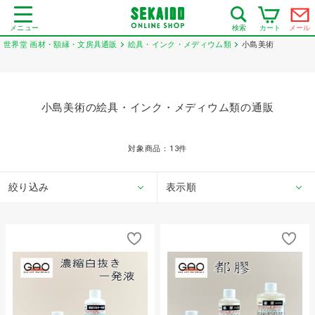
メニュー
カート
メール
検索
世界堂 画材・額縁・文房具通販
絵具・インク・メディウム類
小島美術
小島美術の絵具・インク・メディウム類の通販
対象商品：
13
件
絞り込み
表示順