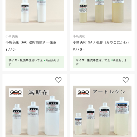
小島美術
小島美術
小島美術 GAO 濃縮白抜き一発液
小島美術 GAO 都膠（みやこにかわ）
¥770
¥770
～
～
2
3
サイズ・販売単位
違いで全
商品ありま
サイズ・販売単位
違いで全
商品ありま
す
す