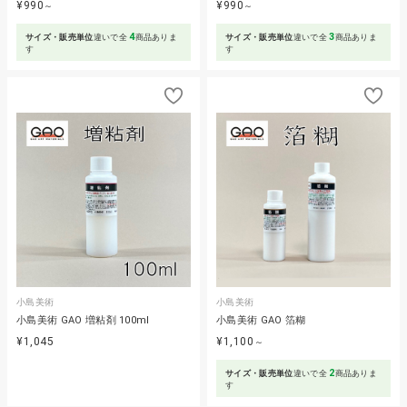
¥990
¥990
～
～
4
3
サイズ・販売単位
違いで全
商品ありま
サイズ・販売単位
違いで全
商品ありま
す
す
小島美術
小島美術
小島美術 GAO 増粘剤 100ml
小島美術 GAO 箔糊
¥1,045
¥1,100
～
2
サイズ・販売単位
違いで全
商品ありま
す