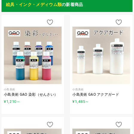
絵具・インク・メディウム類
の新着商品
小島美術
小島美術
小島美術 GAO 染彩（せんさい）
小島美術 GAO アクアガード
¥1,210
～
¥1,485
～