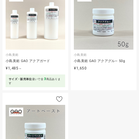
小島美術
小島美術
小島美術 GAO アクアガード
小島美術 GAO アクアグル― 50g
¥1,485
¥1,650
～
3
サイズ・販売単位
違いで全
商品ありま
す