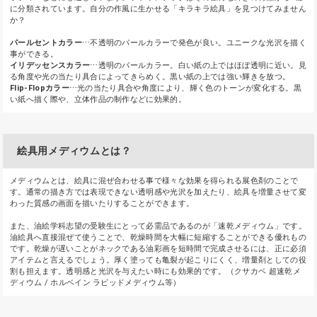
に分類されています。自分の作風に生かせる「キラキラ絵具」を見つけてみません
か？
パールセントカラー
⋯不透明のパールカラーで発色が良い。ユニークな光沢を描く
事ができる。
イリデッセンスカラー
⋯透明のパールカラー。白い紙の上ではほぼ透明に近い。見
る角度や光の当たり具合によってきらめく。黒い紙の上では強い輝きを放つ。
Flip-Flopカラー
⋯光の当たり具合や角度により、輝く色のトーンが変化する。黒
い紙へ描く際や、立体作品の制作などに効果的。
絵具用メディウムとは？
メディウムとは、絵具に混ぜ合わせる事で様々な効果を得られる展色剤のことで
す。通常の描き方では表現できない透明感や光沢を加えたり、絵具を増量させて変
わった質感の画面を描いたりすることができます。
また、油絵学科志望の受験生にとって必需品であるのが「速乾メディウム」です。
油絵具へ直接混ぜて使うことで、乾燥時間を大幅に短縮することができる優れもの
です。乾燥が遅いことがネックである油彩画を短時間で完成させるには、正に必須
アイテムと言えるでしょう。厚く塗っても亀裂が起こりにくく、増量剤としての役
割も担えます。透明感と光沢を与えたい時にも効果的です。（クサカベ 超速乾メ
ディウム / ホルベイン ラピッドメディウム等）