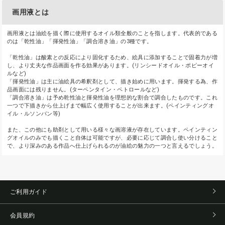
画用液とは
画用液とは油絵を描く際に使用するオイル類全般のことを指します。代表的である
のは「乾性油」「揮発性油」「調合溶き油」の3種です。
「乾性油」は酸素との反応により固化するため、絵具に添加することで固着力が増
し、より丈夫な作品画面を作る効果があります。(リンシードオイル・ポピーオイ
ルなど)
「揮発性油」は主に油絵具の希釈剤として、描き始めに用います。揮発する為、作
品画面には残りません。(ターペンタイン・ペトロールなど)
「調合溶き油」は予め乾性油と揮発性油を理想的な割合で調合したものです。これ
一つで下描きから仕上げまで幅広く使用することが出来ます。(ペインティングオ
イル・ルソンバン等)
また、この他にも助剤として用いる様々な画溶液が存在しています。ペインティン
グオイルのみでも描くこと自体は可能ですが、必要に応じて調合し使い分けること
で、より深みのある作品へ仕上げられるのが油絵の魅力の一つと言えるでしょう。
ご利用ガイド
会員規約