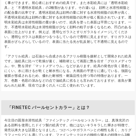
く事ができます。初心者におすすめの絵具です。また水彩絵具には「透明水彩絵
具」と「不透明水彩絵具」の2種類があります。その違いは、顔料と水溶性樹脂と
の配合量の比率です。透明水彩絵具は顔料の量に対する水溶性樹脂の比率が高く、
不透明水彩絵具は顔料の量に対する水溶性樹脂の比率が低く配合されています。透
明水彩絵具は水溶性樹脂の量が多いので、絵具を塗った表面は平滑になります。一
方、不透明水彩絵具は水溶性樹脂が少なく顔料の粒子が多くなるため、凹凸のある
表面に仕上がります。例えば、透明なガラスとすりガラスをイメージしてくださ
い。透明なガラスは表面がつるつるしているので透明に見えますが、すりガラスは
表面がざらざらしているので、表面に当たる光が乱反射して不透明に見えるので
す。
「アクリル絵具」は石油から合成されるアクリル樹脂を媒材として開発された絵具
です。油絵具に比べて乾燥が速く、補助材として画面に艶を出す「グロスメディウ
ム」や、艶を消す「マットメディウム」などがあります。絵具の発色が良く退色し
にくい。水に溶けるが乾くと耐水性になる。大画面の平塗りに適している。強固な
被膜が形成されるため、優れた耐候性・耐薬品性を持つ等の特徴があります。一
方、色数・色彩の深みなどの点で油絵具に劣るとも言われておりますが、改良が重
ねられた結果、現在では多くの人々に広く使われています。
「FINETEC パールセントカラー」とは？
今注目の固形水溶性絵具「ファインテック パールセントカラー」は、真珠光沢の
ある顔料を使用したドイツ製の絵具です。他にはないキラキラした輝きが特徴で、
発売以来大きな話題となりました。つけペンやガラスペンとの相性も良く、カリグ
ラフィーなどにも適しています。ファインテックはその独特な輝きの特徴から3種