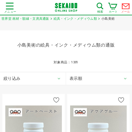
メニュー
カート
メール
検索
世界堂 画材・額縁・文房具通販
絵具・インク・メディウム類
小島美術
小島美術の絵具・インク・メディウム類の通販
対象商品：
13
件
絞り込み
表示順