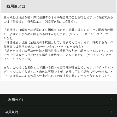
画用液とは
画用液とは油絵を描く際に使用するオイル類全般のことを指します。代表的である
のは「乾性油」「揮発性油」「調合溶き油」の3種です。
「乾性油」は酸素との反応により固化するため、絵具に添加することで固着力が増
し、より丈夫な作品画面を作る効果があります。(リンシードオイル・ポピーオイ
ルなど)
「揮発性油」は主に油絵具の希釈剤として、描き始めに用います。揮発する為、作
品画面には残りません。(ターペンタイン・ペトロールなど)
「調合溶き油」は予め乾性油と揮発性油を理想的な割合で調合したものです。これ
一つで下描きから仕上げまで幅広く使用することが出来ます。(ペインティングオ
イル・ルソンバン等)
また、この他にも助剤として用いる様々な画溶液が存在しています。ペインティン
グオイルのみでも描くこと自体は可能ですが、必要に応じて調合し使い分けること
で、より深みのある作品へ仕上げられるのが油絵の魅力の一つと言えるでしょう。
ご利用ガイド
会員規約