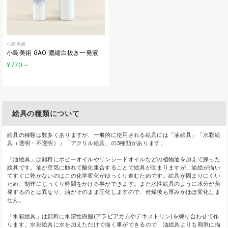
小島美術
小島美術 GAO 濃縮白抜き一発液
¥770
～
絵具の種類について
絵具の種類は数多くありますが、一般的に使用される絵具には「油絵具」「水彩絵
具（透明・不透明）」「アクリル絵具」の3種類があります。
「油絵具」は顔料にポピーオイルやリンシードオイルなどの植物油を加えて練った
絵具です。油が空気に触れて酸化重合することで絵具が固まりますが、油絵が描い
てすぐに乾かないのはこの化学変化がゆっくり進むためです。絵具が固まりにくい
ため、制作にじっくり時間をかける事ができます。また水性絵具のように水分が蒸
発するのとは異なり、油がそのまま固化しますので、乾燥後も厚みがほぼ変化しま
せん。
「水彩絵具」は顔料に水溶性樹脂(アラビアガムやデキストリン)を練り合わせて作
ります。水彩絵具に水を加えただけで描く事ができるので、油絵具よりも簡単に描