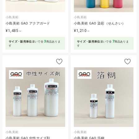
小島美術
小島美術
小島美術 GAO アクアガード
小島美術 GAO 染彩（せんさい）
¥1,485
¥1,210
～
～
3
7
サイズ・販売単位
違いで全
商品ありま
サイズ・販売単位
違いで全
商品ありま
す
す
小島美術
小島美術
小島美術 GAO 中性サイズ剤
小島美術 GAO 箔糊