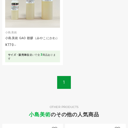
小島美術
小島美術 GAO 都膠（みやこにかわ）
¥770
～
3
サイズ・販売単位
違いで全
商品ありま
す
1
OTHER PRODUCTS
小島美術
のその他の人気商品