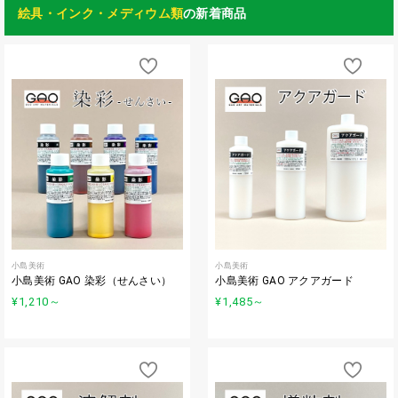
絵具・インク・メディウム類
の新着商品
小島美術
小島美術
小島美術 GAO 染彩（せんさい）
小島美術 GAO アクアガード
¥1,210
～
¥1,485
～