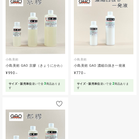
小島美術
小島美術
小島美術 GAO 京膠（きょうにかわ）
小島美術 GAO 濃縮白抜き一発液
¥990
¥770
～
～
3
2
サイズ・販売単位
違いで全
商品ありま
サイズ・販売単位
違いで全
商品ありま
す
す