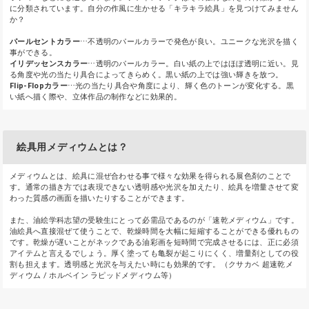
に分類されています。自分の作風に生かせる「キラキラ絵具」を見つけてみません
か？
パールセントカラー
⋯不透明のパールカラーで発色が良い。ユニークな光沢を描く
事ができる。
イリデッセンスカラー
⋯透明のパールカラー。白い紙の上ではほぼ透明に近い。見
る角度や光の当たり具合によってきらめく。黒い紙の上では強い輝きを放つ。
Flip-Flopカラー
⋯光の当たり具合や角度により、輝く色のトーンが変化する。黒
い紙へ描く際や、立体作品の制作などに効果的。
絵具用メディウムとは？
メディウムとは、絵具に混ぜ合わせる事で様々な効果を得られる展色剤のことで
す。通常の描き方では表現できない透明感や光沢を加えたり、絵具を増量させて変
わった質感の画面を描いたりすることができます。
また、油絵学科志望の受験生にとって必需品であるのが「速乾メディウム」です。
油絵具へ直接混ぜて使うことで、乾燥時間を大幅に短縮することができる優れもの
です。乾燥が遅いことがネックである油彩画を短時間で完成させるには、正に必須
アイテムと言えるでしょう。厚く塗っても亀裂が起こりにくく、増量剤としての役
割も担えます。透明感と光沢を与えたい時にも効果的です。（クサカベ 超速乾メ
ディウム / ホルベイン ラピッドメディウム等）