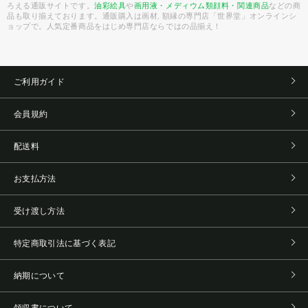
ろえる通販サイトです。
油彩絵具
や
画用液・メディウム類
顔料・関連商品
などの商
品も取り揃えております。通販購入は画材, 額縁の専門店「世界堂」オンラインシ
ョップで。人気定番商品をはじめ専門店ならではの品揃え！
ご利用ガイド
会員規約
配送料
お支払方法
受け渡し方法
特定商取引法に基づく表記
納期について