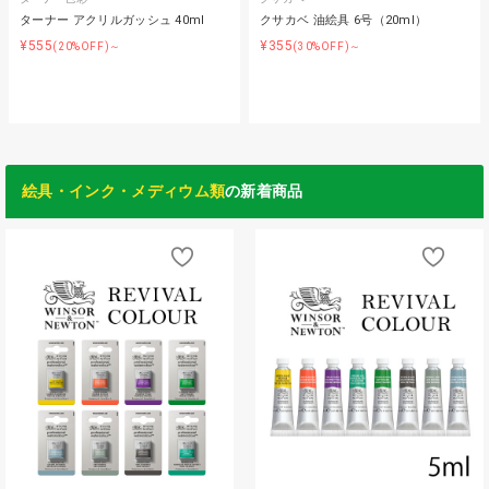
ターナー アクリルガッシュ 40ml
クサカベ 油絵具 6号（20ml）
¥555
¥355
(20%OFF)～
(30%OFF)～
絵具・インク・メディウム類
の新着商品