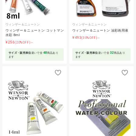
ウィンザー＆ニュートン
ウィンザー＆ニュートン
ウィンザー＆ニュートン コットマン
ウィンザー＆ニュートン 油彩画用液
水彩 8ml
¥493
(30%OFF)～
¥256
(20%OFF)～
48
32
サイズ・販売単位
違いで全
商品あり
サイズ・販売単位
違いで全
商品あり
ます
ます