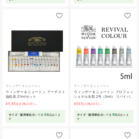
ウィンザー＆ニュートン
ウィンザー＆ニュートン
ウィンザー＆ニュートン アーチスト
ウィンザー＆ニュートン プロフェッ
油絵具 21mlセット
ショナル水彩 2号（5ml） リバイバ…
¥9,856
¥555
(30%OFF)～
(20%OFF)～
3
8
サイズ・販売単位
違いで全
商品ありま
サイズ・販売単位
違いで全
商品ありま
す
す