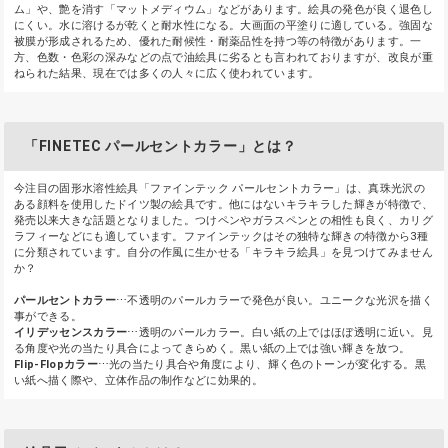
ム」や、艶を消す「マットメディウム」などがあります。絵具の発色が良く退色し
にくい。水に溶けるが乾くと耐水性になる。大画面の平塗りに適している。強固な
被膜が形成されるため、優れた耐候性・耐薬品性を持つ等の特徴があります。一
方、色数・色彩の深みなどの点で油絵具に劣るとも言われておりますが、改良が重
ねられた結果、現在では多くの人々に広く使われています。
「FINETEC パールセントカラー」とは？
今注目の固形水溶性絵具「ファインテック パールセントカラー」は、真珠光沢の
ある顔料を使用したドイツ製の絵具です。他にはないキラキラした輝きが特徴で、
発売以来大きな話題となりました。つけペンやガラスペンとの相性も良く、カリグ
ラフィーなどにも適しています。ファインテックはその独特な輝きの特徴から3種
に分類されています。自分の作風に生かせる「キラキラ絵具」を見つけてみません
か？
パールセントカラー
⋯不透明のパールカラーで発色が良い。ユニークな光沢を描く
事ができる。
イリデッセンスカラー
⋯透明のパールカラー。白い紙の上ではほぼ透明に近い。見
る角度や光の当たり具合によってきらめく。黒い紙の上では強い輝きを放つ。
Flip-Flopカラー
⋯光の当たり具合や角度により、輝く色のトーンが変化する。黒
い紙へ描く際や、立体作品の制作などに効果的。