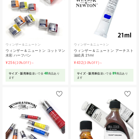
ウィンザー＆ニュートン
ウィンザー＆ニュートン
ウィンザー＆ニュートン コットマン
ウィンザー＆ニュートン アーチスト
水彩 ハーフパン
油絵具 21ml
¥256
¥432
(20%OFF)～
(30%OFF)～
48
89
サイズ・販売単位
違いで全
商品あり
サイズ・販売単位
違いで全
商品あり
ます
ます