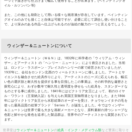
一つで下描きから仕上げまで幅広く使用することが出来ます。(ペインティングオ
イル・ルソンバン等)
また、この他にも助剤として用いる様々な画溶液が存在しています。ペインティン
グオイルのみでも描くこと自体は可能ですが、必要に応じて調合し使い分けること
で、より深みのある作品へ仕上げられるのが油絵の魅力の一つと言えるでしょう。
ウィンザー＆ニュートンについて
ウィンザー＆ニュートン（Ｗ＆Ｎ）は、1832年に科学者の「ウィリアム・ウィン
ザー」とアーティスト の「ヘンリー・ニュートン」により創立されました。当初
は、ロンドン・ラスボーン・プレイスのヘンリーの家で経営されていましたが、
1937年に、会社をロンドン北西のウィールドストーンに移しました。アートとサ
イエンスを融合させた絵具作りにより、アーティストのニーズに応えられる、幅広
い色の選択肢と耐久性を提供する事を目指したこの事業は、その科学的な厳密さと
探究心により、わずか数年で耐久性と透明度を併せもった絵具を、スタンダードな
ものとする事に成功しました。1841年にはビクトリア女王によって、初のロイヤ
ル・ワラント（王室納入証）を与えられ英国王室御用達となりました。また1866
年にはヴィクトリア女王から水彩絵筆のオーダーを受け、チョウセンイタチの毛を
使った最高品質の絵筆ブランド「Series 7」が誕生しました。今ではウィンザー
＆ニュートンは世界で最も大きな画材メーカーとなり、原料素材の持つシャープな
色彩と鮮やかな発色を追求した製品群は、世界中のアーティストから賞賛されてい
ます。
世界堂は
ウィンザー＆ニュートン
の
絵具・インク・メディウム類
など豊富に取りそ