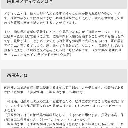
絵具用メディウムとは？
メディウムとは、絵具に混ぜ合わせる事で様々な効果を得られる展色剤のことで
す。通常の描き方では表現できない透明感や光沢を加えたり、絵具を増量させて変
わった質感の画面を描いたりすることができます。
また、油絵学科志望の受験生にとって必需品であるのが「速乾メディウム」です。
油絵具へ直接混ぜて使うことで、乾燥時間を大幅に短縮することができる優れもの
です。乾燥が遅いことがネックである油彩画を短時間で完成させるには、正に必須
アイテムと言えるでしょう。厚く塗っても亀裂が起こりにくく、増量剤としての役
割も担えます。透明感と光沢を与えたい時にも効果的です。（クサカベ 超速乾メ
ディウム / ホルベイン ラピッドメディウム等）
画用液とは
画用液とは油絵を描く際に使用するオイル類全般のことを指します。代表的である
のは「乾性油」「揮発性油」「調合溶き油」の3種です。
「乾性油」は酸素との反応により固化するため、絵具に添加することで固着力が増
し、より丈夫な作品画面を作る効果があります。(リンシードオイル・ポピーオイ
ルなど)
「揮発性油」は主に油絵具の希釈剤として、描き始めに用います。揮発する為、作
品画面には残りません。(ターペンタイン・ペトロールなど)
「調合溶き油」は予め乾性油と揮発性油を理想的な割合で調合したものです。これ