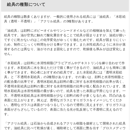
絵具の種類について
絵具の種類は数多くありますが、一般的に使用される絵具には「油絵具」「水彩絵
具（透明・不透明）」「アクリル絵具」の3種類があります。
「油絵具」は顔料にポピーオイルやリンシードオイルなどの植物油を加えて練った
絵具です。油が空気に触れて酸化重合することで絵具が固まりますが、油絵が描い
てすぐに乾かないのはこの化学変化がゆっくり進むためです。絵具が固まりにくい
ため、制作にじっくり時間をかける事ができます。また水性絵具のように水分が蒸
発するのとは異なり、油がそのまま固化しますので、乾燥後も厚みがほぼ変化しま
せん。
「水彩絵具」は顔料に水溶性樹脂(アラビアガムやデキストリン)を練り合わせて作
ります。水彩絵具に水を加えただけで描く事ができるので、油絵具よりも簡単に描
く事ができます。初心者におすすめの絵具です。また水彩絵具には「透明水彩絵
具」と「不透明水彩絵具」の2種類があります。その違いは、顔料と水溶性樹脂と
の配合量の比率です。透明水彩絵具は顔料の量に対する水溶性樹脂の比率が高く、
不透明水彩絵具は顔料の量に対する水溶性樹脂の比率が低く配合されています。透
明水彩絵具は水溶性樹脂の量が多いので、絵具を塗った表面は平滑になります。一
方、不透明水彩絵具は水溶性樹脂が少なく顔料の粒子が多くなるため、凹凸のある
表面に仕上がります。例えば、透明なガラスとすりガラスをイメージしてくださ
い。透明なガラスは表面がつるつるしているので透明に見えますが、すりガラスは
表面がざらざらしているので、表面に当たる光が乱反射して不透明に見えるので
す。
「アクリル絵具」は石油から合成されるアクリル樹脂を媒材として開発された絵具
です。油絵具に比べて乾燥が速く、補助材として画面に艶を出す「グロスメディウ