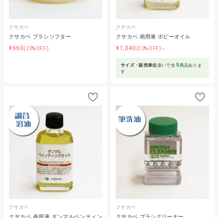
クサカベ
クサカベ
クサカベ ブラシソフター
クサカベ 画用液 ポピーオイル
¥660
¥1,040
(20%OFF)
(30%OFF)～
5
サイズ・販売単位
違いで全
商品ありま
す
クサカベ
クサカベ
クサカベ 画用液 ダンマルペンティン
クサカベ ブラシクリーナー