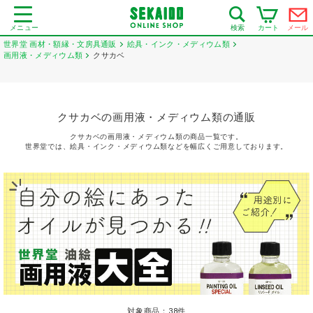
メニュー
カート
メール
検索
世界堂 画材・額縁・文房具通販
絵具・インク・メディウム類
画用液・メディウム類
クサカベ
クサカベの画用液・メディウム類の通販
クサカベの画用液・メディウム類の商品一覧です。
世界堂では、絵具・インク・メディウム類などを幅広くご用意しております。
対象商品：
38
件