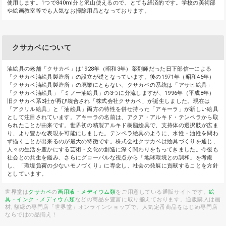
使用します。1つで840ml分と沢山使えるので、とても経済的です。学校の美術部
や絵画教室等でも人気なお掃除用品となっております。
クサカベについて
油絵具の老舗「クサカベ」は1928年（昭和3年）薬剤師だった日下部信一による
「クサカベ油絵具製造所」の設立が礎となっています。後の1971年（昭和46年）
「クサカベ油絵具製造所」の廃業にともない、クサカベの系統は「アサヒ絵具」
「クサカベ油絵具」「ミノー油絵具」の3つに分流しますが、1996年（平成8年）
旧クサカベ系3社が再び統合され「株式会社クサカベ」が誕生しました。現在は
「アクリル絵具」と「油絵具」両方の特性を併せ持った「アキーラ」が新しい絵具
として注目されています。アキーラの名前は、アクア・アルキド・テンペラから取
られたことが由来です。世界初の精製アルキド樹脂絵具で、支持体の選択肢が広ま
り、より豊かな表現を可能にしました。テンペラ絵具のように、水性・油性を問わ
ず描くことが出来るのが最大の特徴です。株式会社クサカベは絵具づくりを通じ、
人々の生活を豊かにする芸術・文化の創造に深く関わりをもってきました。今後も
社会との共生を鑑み、さらにグローバルな視点から「地球環境との調和」を考慮
し、「環境負荷の少ないモノづくり」に専念し、社会の発展に貢献することを方針
としています。
世界堂は
クサカベ
の
画用液・メディウム類
をご用意している通販サイトです。
絵
具・インク・メディウム類
などの商品を豊富に取り揃えております。通販購入は画
材, 額縁の専門店「世界堂」オンラインショップで。人気定番商品をはじめ専門店
ならではの品揃え！