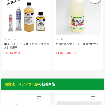
ホルベイン
コーセー
ホルベイン デュオ［水可溶性油絵
水溶性筆洗液アプト（後片付け用）1
具］画用液
L
¥231
¥1,078
(30%OFF)～
(30%OFF)
画用液・メディウム類
の新着商品