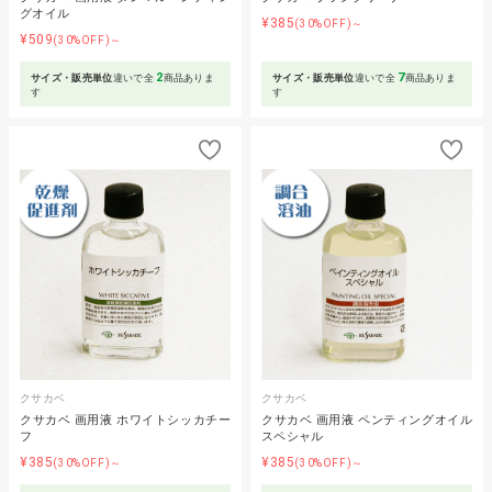
グオイル
¥385
(30%OFF)～
¥509
(30%OFF)～
2
7
サイズ・販売単位
違いで全
商品ありま
サイズ・販売単位
違いで全
商品ありま
す
す
クサカベ
クサカベ
クサカベ 画用液 ホワイトシッカチー
クサカベ 画用液 ペンティングオイル
フ
スペシャル
¥385
¥385
(30%OFF)～
(30%OFF)～