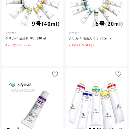
クサカベ
クサカベ
クサカベ 油絵具 9号（40ml）
クサカベ 油絵具 6号（20ml）
¥732
¥355
(30%OFF)～
(30%OFF)～