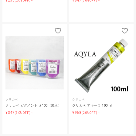
¥255
¥847
(20%OFF)～
(30%OFF)～
クサカベ
クサカベ
クサカベ ピグメント ＃100（袋入）
クサカベ アキーラ 100ml
¥347
¥968
(30%OFF)～
(20%OFF)～