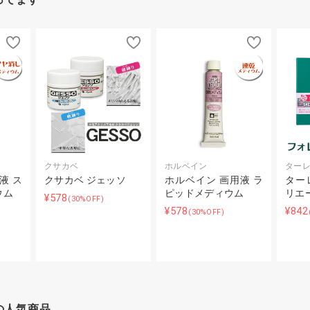
クサカベ
ホルベイン
ター
液 ス
クサカベ ジェッソ
ホルベイン 画用液 ラ
ター
ウム
ピッドメディウム
リエ
¥578
(30%OFF)
¥578
¥842
(30%OFF)
の人気商品