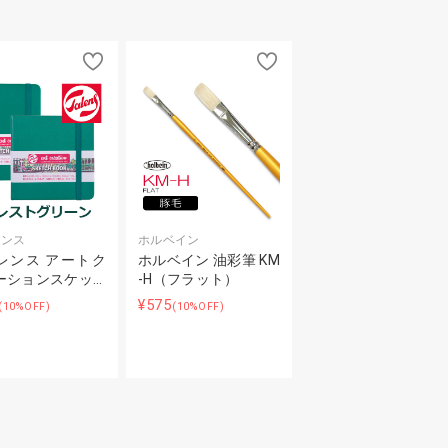
レンス
ホルベイン
レンス アートク
ホルベイン 油彩筆 KM
ーションスケッ…
-H（フラット）
¥575
(10%OFF)
(10%OFF)