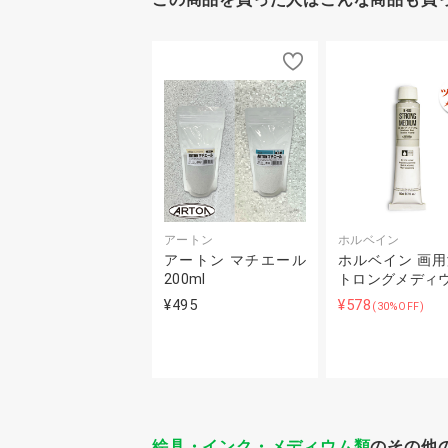
アートン
ホルベイン
アートン マチエール
ホルベイン 画用
200ml
トロングメディ
¥495
¥578
(30%OFF)
絵具・インク・メディウム類
のその他