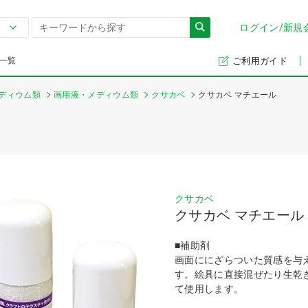
ログイン/新規
一覧
ご利用ガイド
ディウム類
画用液・メディウム類
クサカベ
クサカベ マチエール
クサカベ
クサカベ マチエール
■補助剤
画面ににざらついた質感を与
す。絵具に直接混ぜたり生乾
て使用します。