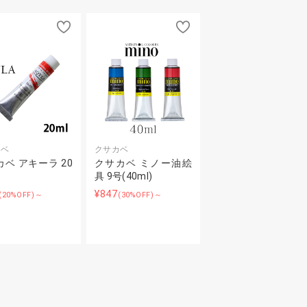
カベ
クサカベ
ベ アキーラ 20
クサカベ ミノー油絵
具 9号(40ml)
¥847
(20%OFF)～
(30%OFF)～