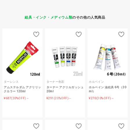
絵具・インク・メディウム類
のその他の人気商品
ターレンス
ターナー色彩
ホルベイン
アムステルダム アクリリッ
ターナー アクリルガッシュ
ホルベイン 油絵具 6号（20
クカラー 120ml
20ml
ml）
¥687
¥291
¥270
(20%OFF)～
(20%OFF)～
(30%OFF)～