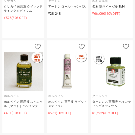
クサカベ
アートン
名村大成堂
クサカベ 画用液 クイックド
アートン ロールキャンバス
名村 室内イーゼル TM-H
ライングメディウム
¥28,248
¥66,000
(20%OFF)
¥578
(30%OFF)
ホルベイン
ホルベイン
ターレンス
ホルベイン 画用液 スペシャ
ホルベイン 画用液 ラピッド
ターレンス 画用液 ペインテ
ル［マット］ペンチング…
メディウム
ィングメディウム
¥401
¥578
¥1,232
(30%OFF)
(30%OFF)
(30%OFF)