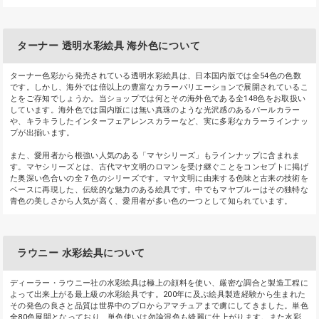
ターナー 透明水彩絵具 海外色について
ターナー色彩から発売されている透明水彩絵具は、日本国内版では全54色の色数
です。しかし、海外では倍以上の豊富なカラーバリエーションで展開されているこ
とをご存知でしょうか。当ショップでは何とその海外色である全148色をお取扱い
しています。海外色では国内版には無い真珠のような光沢感のあるパールカラー
や、キラキラしたインターフェアレンスカラーなど、実に多彩なカラーラインナッ
プが出揃います。
また、愛用者から根強い人気のある「マヤシリーズ」もラインナップに含まれま
す。マヤシリーズとは、古代マヤ文明のロマンを受け継ぐことをコンセプトに掲げ
た奥深い色合いの全７色のシリーズです。マヤ文明に由来する色味と古来の技術を
ベースに再現した、伝統的な魅力のある絵具です。中でもマヤブルーはその独特な
青色の美しさから人気が高く、愛用者が多い色の一つとして知られています。
ラウニー 水彩絵具について
ディーラー・ラウニー社の水彩絵具は極上の顔料を使い、厳密な調合と製造工程に
よって出来上がる最上級の水彩絵具です。200年に及ぶ絵具製造経験から生まれた
その発色の良さと品質は世界中のプロからアマチュアまで虜にしてきました。単色
全80色展開となっており、単色使いは勿論混色も綺麗に仕上がります。また水彩