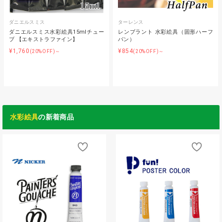
ダニエルスミス
ターレンス
ダニエルスミス水彩絵具15mlチュー
レンブラント 水彩絵具（固形ハーフ
ブ 【エキストラファイン】
パン）
¥1,760
¥854
(20%OFF)～
(20%OFF)～
水彩絵具
の新着商品