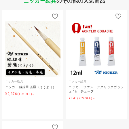
ニッカー絵具
のその他の人気商品
ニッカー絵具
ニッカー絵具
ニッカー 線描筆 蒼鷹（そうよう）
ニッカー ファン・アクリックガッシ
ュ 12mlチューブ
¥2,376
(10%OFF)～
¥141
(20%OFF)～