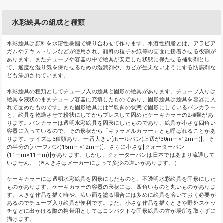
水彩絵具の組成と種類
水彩絵具は顔料を水溶性樹脂で練り合わせて作ります。水溶性樹脂とは、アラビア
ガムやデキストリンなどが使用され、顔料の粒子を紙等の画面に接着させる役割が
あります。またチューブや容器の中で絵具が安定した状態に保たせる補助剤とし
て、適度な湿り気を保たせるための湿潤剤や、カビが生えないようにする防腐剤な
ども添加されています。
水彩絵具の種類としてチューブ入の絵具と固形の絵具があります。チューブ入りは
絵具を液状のままチューブ容器に充填したものであり、固形絵具は絵具を容器に入
れて固めたものです。また固形絵具には半乾きの状態で固形にしているパンカラー
と、絵具を乾燥させて粉状にしてからプレスして固めたケーキカラーの2種類があ
ります。パンカラーは透明水彩絵具を固形にしたものであり、絵具が小さな四角い
容器に入っているので、その形状から「キャラメルカラー」とも呼ばれることがあ
ります。サイズは3種類あり、一番大きい[ホールパン(上辺が30mm×12mm)]、そ
の半分の[ハーフパン(15mm×12mm)]、さらに小さな[クォーターパン
(11mm×11mm)]があります。しかし、クォーターパンは日本ではあまり流通して
いません。（※大きさはメーカーによって多少の違いがあります。）
ケーキカラーには透明水彩絵具を固形にしたものと、不透明水彩絵具を固形にした
ものがあります。ケーキカラーの容器の形状には、四角いものと丸いものがありま
す。大きな作品を描く時や、広い面を塗る場合には多めに絵具を溶いておく必要が
あるのでチューブ入り絵具が便利です。また、小さな作品を描くときや野外スケッ
チなどに出かける際の携帯用としてはコンパクトな固形絵具の方が場所を取らずに
描けます。