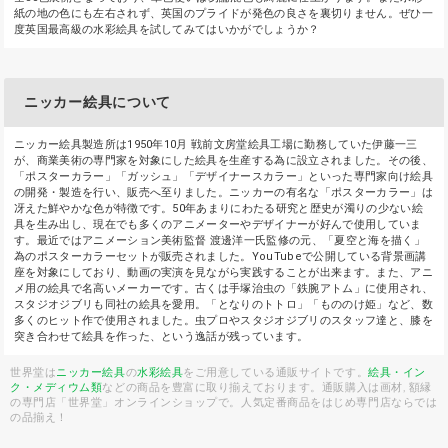
紙の地の色にも左右されず、英国のプライドが発色の良さを裏切りません。ぜひ一
度英国最高級の水彩絵具を試してみてはいかがでしょうか？
ニッカー絵具について
ニッカー絵具製造所は1950年10月 戦前文房堂絵具工場に勤務していた伊藤一三
が、商業美術の専門家を対象にした絵具を生産する為に設立されました。その後、
「ポスターカラー」「ガッシュ」「デザイナースカラー」といった専門家向け絵具
の開発・製造を行い、販売へ至りました。ニッカーの有名な「ポスターカラー」は
冴えた鮮やかな色が特徴です。50年あまりにわたる研究と歴史が濁りの少ない絵
具を生み出し、現在でも多くのアニメーターやデザイナーが好んで使用していま
す。最近ではアニメーション美術監督 渡邊洋一氏監修の元、「夏空と海を描く」
為のポスターカラーセットが販売されました。YouTubeで公開している背景画講
座を対象にしており、動画の実演を見ながら実践することが出来ます。また、アニ
メ用の絵具で名高いメーカーです。古くは手塚治虫の「鉄腕アトム」に使用され、
スタジオジブリも同社の絵具を愛用。「となりのトトロ」「もののけ姫」など、数
多くのヒット作で使用されました。虫プロやスタジオジブリのスタッフ達と、膝を
突き合わせて絵具を作った、という逸話が残っています。
世界堂は
ニッカー絵具
の
水彩絵具
をご用意している通販サイトです。
絵具・イン
ク・メディウム類
などの商品を豊富に取り揃えております。通販購入は画材, 額縁
の専門店「世界堂」オンラインショップで。人気定番商品をはじめ専門店ならでは
の品揃え！