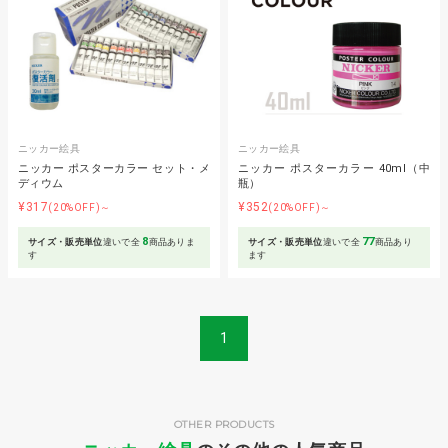
ニッカー絵具
ニッカー絵具
ニッカー ポスターカラー セット・メ
ニッカー ポスターカラー 40ml（中
ディウム
瓶）
¥317
¥352
(20%OFF)～
(20%OFF)～
8
77
サイズ・販売単位
違いで全
商品ありま
サイズ・販売単位
違いで全
商品あり
す
ます
1
OTHER PRODUCTS