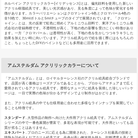
ホルベイン アクリリックカラー[イリデッセンス]とは、偏光顔料を使用した新しい
アクリル樹脂絵具です。美しい光沢感があり、見る角度によって色味が変化する特
徴があります。カラーバリエーションはクロマシャイン6色とクロマパール4色の
全10色で、30mlボトルと5mlチューブのタイプで展開されています。「クロマシ
ャイン」とは、光の反射で虹色に煌めくアルミニウム顔料で、東洋アルミニウム株
式会社の登録商標です。不透明性が高く、下地の色の影響を受けにくい特徴があり
ます。一方「クロマパール」は透明性が高く、下地の色を生かしつつキラキラした
効果を加えたい時に向いています。アクリル絵具なので絵を描く際にはもちろんの
こと、ちょっとしたDIYのペイントなどにも多用途に活用できます。
アムステルダム アクリリックカラーについて
「アムステルダム」とは、ロイヤルターレンス社のアクリル絵具総合ブランドで
す。品質が高く価格はリーズナブルであることから、プロからアマチュアまで広く
愛用されているアクリル絵具です。透明なチューブに絵具を装填した珍しいパッケ
ージは、一目で実際の色味が分かるデザインでより制作がはかどります。
また、アクリル絵具の中でも仕様用途に合わせた多様なラインナップを展開してい
ることも特徴です。
スタンダード
…大型作品の制作へ向けた大作用アクリル絵具です。アムステルダム
シリーズの中で一番色展開が豊富で、多彩な表現が可能です。大作用といっても品
質が劣ることはありません。
エキスパート
…プロのニーズに応える為に開発された、ターレンス社最高の技術と
情熱を詰め込んだアクリル絵具です。全色が高い耐光性を持ち、顔料濃度も高く非