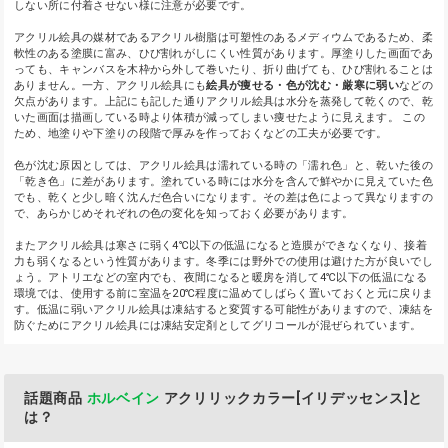
しない所に付着させない様に注意が必要です。
アクリル絵具の媒材であるアクリル樹脂は可塑性のあるメディウムであるため、柔
軟性のある塗膜に富み、ひび割れがしにくい性質があります。厚塗りした画面であ
っても、キャンバスを木枠から外して巻いたり、折り曲げても、ひび割れることは
ありません。一方、アクリル絵具にも
絵具が痩せる・色が沈む・厳寒に弱い
などの
欠点があります。上記にも記した通りアクリル絵具は水分を蒸発して乾くので、乾
いた画面は描画している時より体積が減ってしまい痩せたように見えます。 この
ため、地塗りや下塗りの段階で厚みを作っておくなどの工夫が必要です。
色が沈む原因としては、アクリル絵具は濡れている時の「濡れ色」と、乾いた後の
「乾き色」に差があります。塗れている時には水分を含んで鮮やかに見えていた色
でも、乾くと少し暗く沈んだ色合いになります。その差は色によって異なりますの
で、あらかじめそれぞれの色の変化を知っておく必要があります。
またアクリル絵具は寒さに弱く4℃以下の低温になると造膜ができなくなり、接着
力も弱くなるという性質があります。冬季には野外での使用は避けた方が良いでし
ょう。アトリエなどの室内でも、夜間になると暖房を消して4℃以下の低温になる
環境では、使用する前に室温を20℃程度に温めてしばらく置いておくと元に戻りま
す。低温に弱いアクリル絵具は凍結すると変質する可能性がありますので、凍結を
防ぐためにアクリル絵具には凍結安定剤としてグリコールが混ぜられています。
話題商品
ホルベイン
アクリリックカラー[イリデッセンス]と
は？