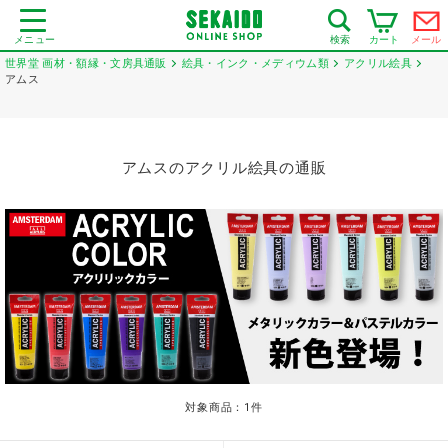
メニュー
カート
メール
検索
世界堂 画材・額縁・文房具通販
絵具・インク・メディウム類
アクリル絵具
アムス
アムスのアクリル絵具の通販
対象商品：
1
件