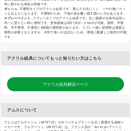
常に鮮やかな発色が特徴です。
ガッシュ
…不透明タイプのアクリル絵具です。筆ムラが出にくく、ツヤの無いマッ
トな仕上りになります。不透明のため、下地の色を覆い隠す隠ぺい力があります。
スプレーペイント
…スプレータイプのアクリル絵具です。広い面積や立体作品等に
均一に塗りたい時に便利です。塗布面積は2回で約2～2.5m2が可能。透明、半透
明、半不透明、不透明と4段階の透明度があります。スプレー故に使用時は適度な
換気が必要となりますが、水性で臭いがほぼないため、環境に配慮した制作が可能
です。
アクリル絵具についてもっと知りたい方はこちら
アクリル絵具解説ページ
アムスについて
アムスはアルテージュ（ARTETJE）のオリジナルブランドを広く展開する画材メ
ーカーです。アルテージュ（ARTETJE）は、フランス語の「Art et je=アートと