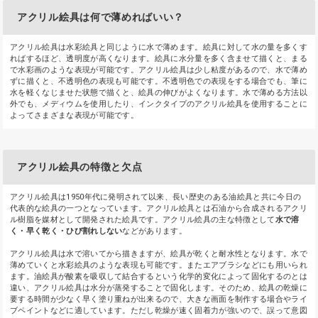
アクリル絵具は何で薄めればいい？
アクリル絵具は水彩絵具と同じように水で薄めます。絵具に対して水の量を多くす
ればするほど、透明度が高くなります。絵具に水分量を多く含ませて描くと、まる
で水彩画のような表現が可能です。アクリル絵具は少し粘度があるので、水で薄め
ずに描くと、不透明色の表現も可能です。不透明色での表現をする場合でも、筆に
水を軽くなじませた状態で描くと、絵具の伸びがよくなります。水で薄める方法以
外でも、メディウムを使用したり、インクタイプのアクリル絵具を使用することに
よってさまざまな表現が可能です。
アクリル絵具の特徴と欠点
アクリル絵具は1950年代に発明されて以来、長い歴史のある油絵具と共に今日の
代表的な絵具の一つとなっています。アクリル絵具とは石油から合成されるアクリ
ル樹脂を媒材として開発された絵具です。アクリル絵具の主な特徴として
水で溶
く・早く乾く・ひび割れしない
などがあります。
アクリル絵具は水で溶いてから描きますが、絵具が乾くと耐水性となります。水で
薄めていくと水彩絵具のような表現も可能です。またエアブラシなどにも用いられ
ます。油絵具が酸素を吸収して結合するという化学的変化によって固化するのとは
違い、アクリル絵具は水分が蒸発することで固化します。そのため、絵具の乾燥に
要する時間が少なく早く塗り重ねが出来るので、大きな画面を制作する場合やライ
ブペイントなどに適しています。ただし乾燥が速く固着力が強いので、誤って意図