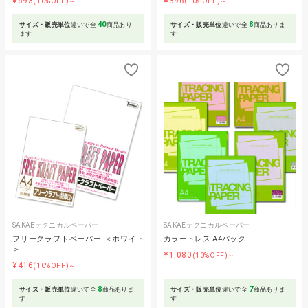
¥693
¥396
(10%OFF)～
(10%OFF)～
40
8
サイズ・販売単位
違いで全
商品あり
サイズ・販売単位
違いで全
商品ありま
ます
す
SAKAEテクニカルペーパー
SAKAEテクニカルペーパー
フリークラフトペーパー ＜ホワイト
カラートレス A4パック
＞
¥1,080
(10%OFF)～
¥416
(10%OFF)～
8
7
サイズ・販売単位
違いで全
商品ありま
サイズ・販売単位
違いで全
商品ありま
す
す