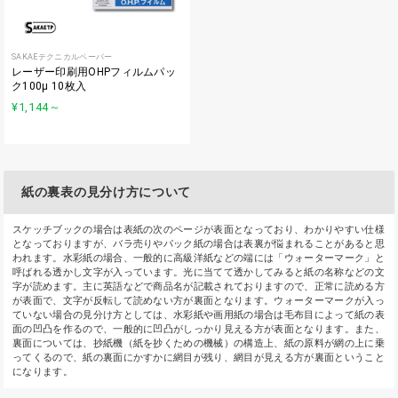
SAKAEテクニカルペーパー
レーザー印刷用OHPフィルムパッ
ク100μ 10枚入
¥1,144
～
紙の裏表の見分け方について
スケッチブックの場合は表紙の次のページが表面となっており、わかりやすい仕様
となっておりますが、バラ売りやパック紙の場合は表裏が悩まれることがあると思
われます。水彩紙の場合、一般的に高級洋紙などの端には「ウォーターマーク」と
呼ばれる透かし文字が入っています。光に当てて透かしてみると紙の名称などの文
字が読めます。主に英語などで商品名が記載されておりますので、正常に読める方
が表面で、文字が反転して読めない方が裏面となります。ウォーターマークが入っ
ていない場合の見分け方としては、水彩紙や画用紙の場合は毛布目によって紙の表
面の凹凸を作るので、一般的に凹凸がしっかり見える方が表面となります。また、
裏面については、抄紙機（紙を抄くための機械）の構造上、紙の原料が網の上に乗
ってくるので、紙の裏面にかすかに網目が残り、網目が見える方が裏面ということ
になります。