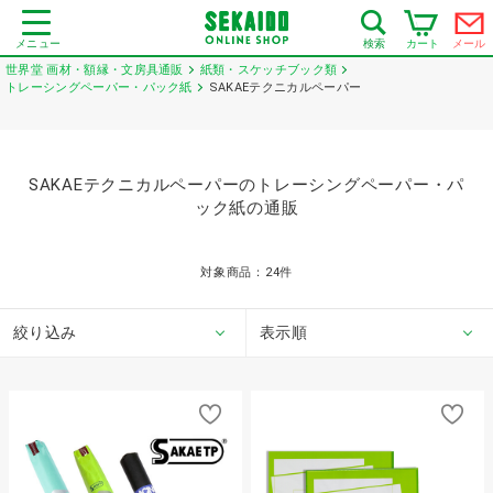
メニュー
カート
メール
検索
世界堂 画材・額縁・文房具通販
紙類・スケッチブック類
トレーシングペーパー・パック紙
SAKAEテクニカルペーパー
SAKAEテクニカルペーパーのトレーシングペーパー・パ
ック紙の通販
対象商品：
24
件
絞り込み
表示順