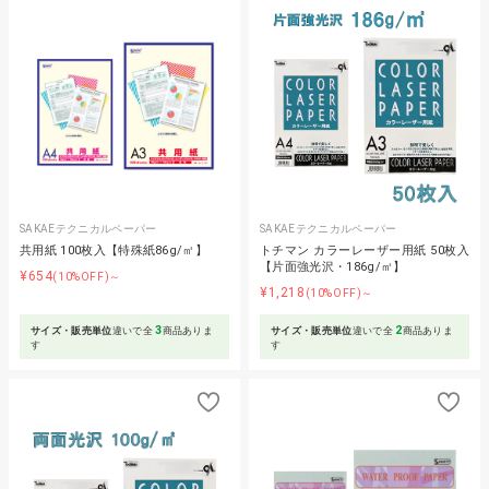
SAKAEテクニカルペーパー
SAKAEテクニカルペーパー
共用紙 100枚入【特殊紙86g/㎡】
トチマン カラーレーザー用紙 50枚入
【片面強光沢・186g/㎡】
¥654
(10%OFF)～
¥1,218
(10%OFF)～
3
2
サイズ・販売単位
違いで全
商品ありま
サイズ・販売単位
違いで全
商品ありま
す
す