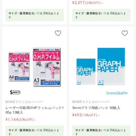
¥2,077
(20%OFF)～
2
2
サイズ・販売単位
違いで全
商品ありま
サイズ・販売単位
違いで全
商品ありま
す
す
SAKAEテクニカルペーパー
SAKAEテクニカルペーパー
レーザー印刷用OHPフィルムパック1
5mmグラフ用紙パック 50枚入
00μ 10枚入
¥693
(10%OFF)～
¥1,144
(20%OFF)～
2
3
サイズ・販売単位
違いで全
商品ありま
サイズ・販売単位
違いで全
商品ありま
す
す