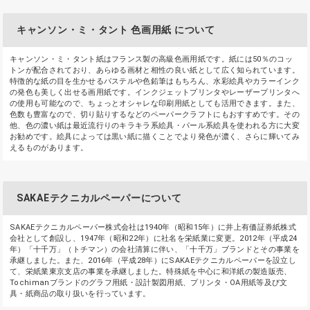
キャンソン・ミ・タント 色画用紙 について
キャンソン・ミ・タント紙はフランス製の高級色画用紙です。紙には50％のコッ
トンが配合されており、あらゆる画材と相性の良い紙として広く知られています。
特徴的な紙の目を生かせるパステルや色鉛筆はもちろん、水彩絵具やカラーインク
の発色も美しく出せる画用紙です。インクジェットプリンタやレーザープリンタへ
の使用も可能なので、ちょっとオシャレな印刷用紙としても活用できます。また、
色数も豊富なので、切り貼りするなどのペーパークラフトにもおすすめです。その
他、色の濃い紙は最近流行りのキラキラ系絵具・パール系絵具を使われる方に大変
お勧めです。絵具によっては黒い紙に描くことでより発色が濃く、さらに輝いてみ
えるものがあります。
SAKAEテクニカルペーパーについて
SAKAEテクニカルペーパー株式会社は1940年（昭和15年）に井上有価証券紙株式
会社として創設し、1947年（昭和22年）に社名を栄紙業に変更。2012年（平成24
年）「十千万」（トチマン）の会社清算に伴い、「十千万」ブランドとその事業を
承継しました。また、2016年（平成28年）にSAKAEテクニカルペーパーを設立し
て、栄紙業東京支店の事業を承継しました。特殊紙を中心に和洋紙の製造販売、
Tochimanブランドのグラフ用紙・設計製図用紙、プリンタ・OA用紙等及び文
具・紙商品の取り扱いを行っています。