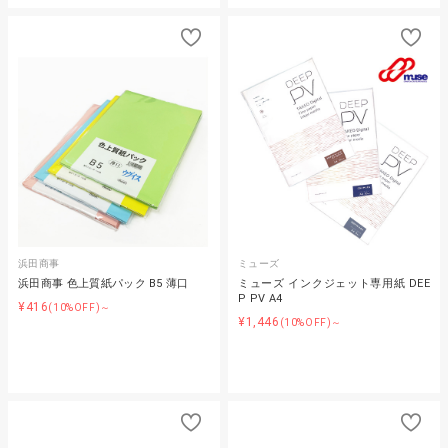
浜田商事
ミューズ
浜田商事 色上質紙パック B5 薄口
ミューズ インクジェット専用紙 DEE
P PV A4
¥416
(10%OFF)～
¥1,446
(10%OFF)～