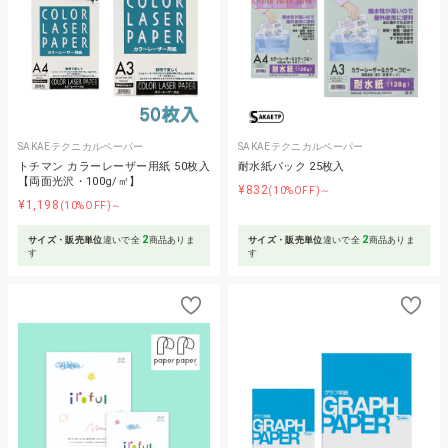
SAKAEテクニカルペーパー
SAKAEテクニカルペーパー
トチマン カラーレーザー用紙 50枚入
耐水紙パック 25枚入
【両面光沢・100g/㎡】
¥832
(10%OFF)～
¥1,198
(10%OFF)～
2
2
サイズ・販売単位
違いで全
商品ありま
サイズ・販売単位
違いで全
商品ありま
す
す