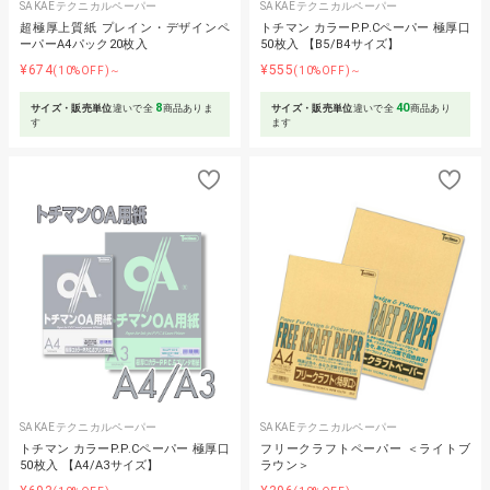
SAKAEテクニカルペーパー
SAKAEテクニカルペーパー
超極厚上質紙 プレイン・デザインペ
トチマン カラーP.P.Cペーパー 極厚口
ーパーA4パック20枚入
50枚入 【B5/B4サイズ】
¥674
¥555
(10%OFF)～
(10%OFF)～
8
40
サイズ・販売単位
違いで全
商品ありま
サイズ・販売単位
違いで全
商品あり
す
ます
SAKAEテクニカルペーパー
SAKAEテクニカルペーパー
トチマン カラーP.P.Cペーパー 極厚口
フリークラフトペーパー ＜ライトブ
50枚入 【A4/A3サイズ】
ラウン＞