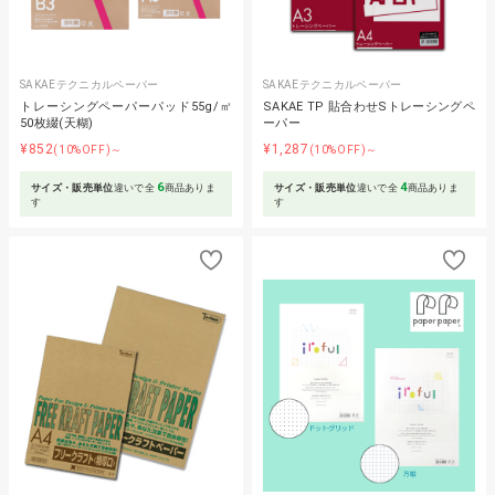
SAKAEテクニカルペーパー
SAKAEテクニカルペーパー
トレーシングペーパーパッド55g/㎡
SAKAE TP 貼合わせSトレーシングペ
50枚綴(天糊)
ーパー
¥852
¥1,287
(10%OFF)～
(10%OFF)～
6
4
サイズ・販売単位
違いで全
商品ありま
サイズ・販売単位
違いで全
商品ありま
す
す