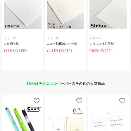
ミューズ
ミューズ
オリオン
白象画学紙
ニューTMKポスター紙
シリウス水彩画紙
¥644
¥1,337
¥367
(10%OFF)～
(10%OFF)～
(10%OFF)～
SAKAEテクニカルペーパー
のその他の人気商品