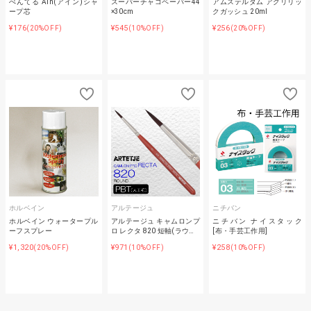
ぺんてる Ain(アイン)シャ
スーパーチャコペーパー44
アムステルダム アクリリッ
ープ芯
×30cm
クガッシュ 20ml
¥176
¥545
¥256
(20%OFF)
(10%OFF)
(20%OFF)
ホルベイン
アルテージュ
ニチバン
ホルベイン ウォータープル
アルテージュ キャムロンプ
ニチバン ナイスタック
ーフスプレー
ロ レクタ 820 短軸(ラウ…
[布・手芸工作用]
¥1,320
¥971
¥258
(20%OFF)
(10%OFF)
(10%OFF)