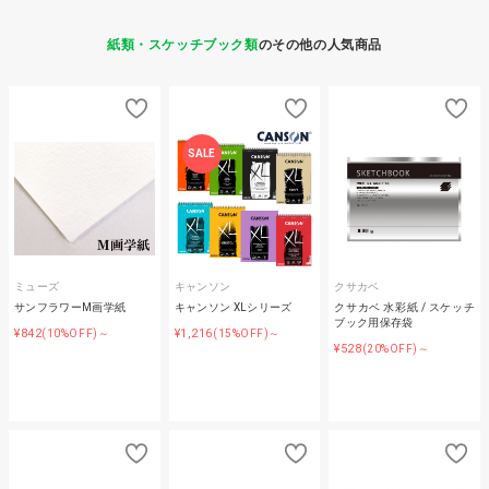
紙類・スケッチブック類
のその他の人気商品
SALE
ミューズ
キャンソン
クサカベ
サンフラワーM画学紙
キャンソン XLシリーズ
クサカベ 水彩紙 / スケッチ
ブック用保存袋
¥842
¥1,216
(10%OFF)～
(15%OFF)～
¥528
(20%OFF)～