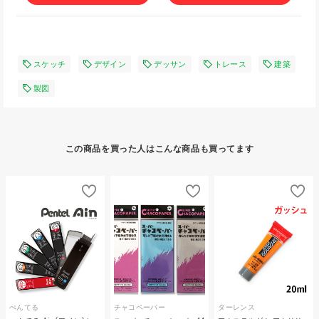
スケッチ
デザイン
デッサン
トレース
建築
製図
この商品を買った人はこんな商品も買ってます
ぺんてる
チャコペーパー
ターレンス