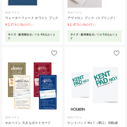
ホルベイン
ホルベイン
ウォーターフォード ホワイト ブック
アヴァロン ブック（スプリング）
¥2,376
¥2,475
(10%OFF)～
(10%OFF)～
4
5
サイズ・販売単位
違いで全
商品ありま
サイズ・販売単位
違いで全
商品ありま
す
す
ホルベイン
ホルベイン
ホルベイン 大きなポストカード
ケントパッド No.1（厚口）20枚綴