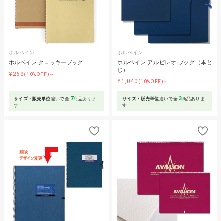
ホルベイン
ホルベイン
ホルベイン クロッキーブック
ホルベイン アルビレオ ブック（本と
じ）
¥268
(10%OFF)～
¥1,040
(10%OFF)～
7
3
サイズ・販売単位
違いで全
商品ありま
サイズ・販売単位
違いで全
商品ありま
す
す