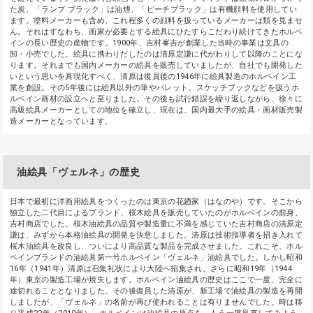
た炭、「ランプ ブラック」は油煙、「ピーチブラック」は有機顔料を使用してい
ます。塗料メーカーも含め、これ程多くの顔料を扱っているメーカーは類を見ませ
ん。それはすなわち、画家が必要とする絵具にひたすらこだわり続けてきたホルベ
インの長い歴史の産物です。1900年、吉村峯吉が創業した当時の事業は文具の
卸・小売でした。絵具に携わりだしたのは清原定謙に代がわりして以降のことにな
ります。それまでも国内メーカーの絵具を販売していましたが、自社でも開発した
いという思いを具現化すべく、清原は復員後の1946年に絵具製造のホルベイン工
業を創設。その5年後には絵具以外の筆やパレット、スケッチブックなどを扱うホ
ルベイン画材の設立へと至りました。その後も試行錯誤を繰り返しながら、徐々に
高級絵具メーカーとしての地位を確立し、現在は、国内最大手の絵具・画材販売製
造メーカーとなっています。
油絵具「ヴェルネ」の歴史
日本で最初に洋画用絵具をつくったのは東京の花廼家（はなのや）です。そこから
独立した二代目によるブランド、桜木絵具を販売していたのがホルベインの前身、
吉村商店でした。桜木油絵具の品質や製造量に不満を感じていた吉村商店の清原定
謙は、みずから本格油絵具の開発を決意しました。清原は技術指導者を招き入れて
桜木油絵具を改良し、ついにより高品質な製品を完成させました。これこそ、ホル
ベインブランドの油絵具第一号ホルベイン「ヴェルネ」油絵具でした。しかし昭和
16年（1941年）清原は召集礼状により大陸へ招集され、さらに昭和19年（1944
年）東京の製造工場が焼失します。ホルベイン油絵具の歴史はここで一度、完全に
途切れることとなりました。その後復員した清原が、新工場で油絵具の製造を再開
しましたが、「ヴェルネ」の名前が再び使われることは有りませんでした。時は移