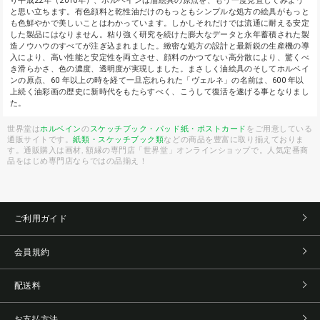
り平成22年（2010年）、ホルベインは油絵具の原点を、もう一度見直してみよう
と思い立ちます。有色顔料と乾性油だけのもっともシンプルな処方の絵具がもっと
も色鮮やかで美しいことはわかっています。しかしそれだけでは流通に耐える安定
した製品にはなりません。粘り強く研究を続けた膨大なデータと永年蓄積された製
造ノウハウのすべてが注ぎ込まれました。緻密な処方の設計と最新鋭の生産機の導
入により、高い性能と安定性を両立させ、顔料のかつてない高分散により、驚くべ
き滑らかさ、色の濃度、透明度が実現しました。まさしく油絵具のそしてホルベイ
ンの原点、60 年以上の時を経て一旦忘れられた「ヴェルネ」の名前は、600 年以
上続く油彩画の歴史に新時代をもたらすべく、こうして復活を遂げる事となりまし
た。
世界堂は
ホルベイン
の
スケッチブック・パッド紙・ポストカード
をご用意している
通販サイトです。
紙類・スケッチブック類
などの商品を豊富に取り揃えておりま
す。通販購入は画材, 額縁の専門店「世界堂」オンラインショップで。人気定番商
品をはじめ専門店ならではの品揃え！
ご利用ガイド
会員規約
配送料
お支払方法