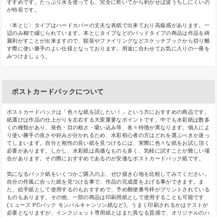
すすめです。たっぷり水を使っても、完全に乾いてから剥がせば波うちしにくいの
が特長です。
〈本とじ〉タイプはハードカバーの丈夫な表紙で出来ており高級感があります。一
辺のみ糊で綴じられています。本とじタイプなどのパッドタイプの商品は作品を綺
麗剥がすことが出来ますので、額装やファイリングなどスケッチブックから切り離
す際に使い勝手のよい仕様となっております。用途に合わせてお気に入りの一冊を
みつけましょう。
ポストカードパックについて
ポストカードパックは「色々な紙を試したい！」という方におすすめの商品です。
紙選びは作品の仕上がりを左右する大変重要なポイントです。中でも水彩紙は数多
くの種類があり、発色・目の粗さ・吸い込み等、各々特徴が異なります。個人によ
り使い勝手の良さや好みが分かれるため、水彩初心者の方はどれを選ぶべきか迷っ
てしまいます。自分と相性の良い紙を見つけるには、実際に色々な紙をお試し頂く
必要があります。しかし、水彩紙は高価なものも多く、気軽に試すことが難しい場
合があります。その際におすすめであるのが安価なポストカードパック紙です。
気になるパック紙をいくつかご購入の上、ぜひ描き心地を比較してみてください。
自分の作風に合った紙を見つける事で、作品の完成度を上げる事ができます。ま
た、絵手紙として使用するのもおすすめで、予め郵便番号枠がプリントされている
ものもあります。その他、一部の商品は印刷用紙として使用することも可能です
(ミューズ PCパック モンバルキャンソン紙など)。うまく印刷されるかはテストが
必要となりますが、インクジェット専用紙とはまた異なる質感で、オリジナルのハ