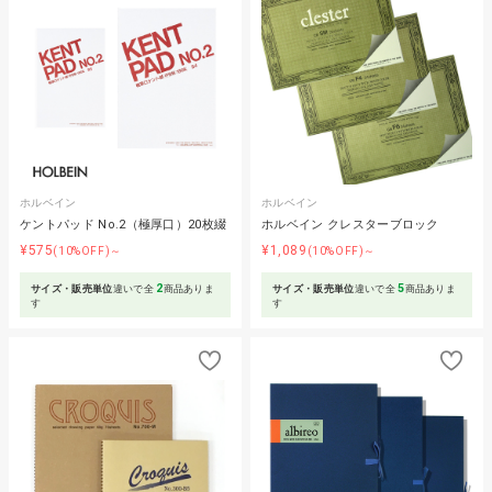
ホルベイン
ホルベイン
ケントパッド No.2（極厚口）20枚綴
ホルベイン クレスターブロック
¥575
¥1,089
(10%OFF)～
(10%OFF)～
2
5
サイズ・販売単位
違いで全
商品ありま
サイズ・販売単位
違いで全
商品ありま
す
す