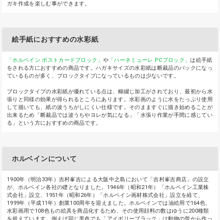
ガキ作成を楽しむ事ができます。
絵手紙におすすめの水彩紙
「ホルベイン ポストカードブロック」
や
「ハーネミューレ PCブロック」
は絵手紙
をされる方におすすめの商品です。ハガキサイズの水彩紙は断裁品のパックになっ
ているものが多く、ブロックタイプになっているものは少ないです。
ブロックタイプの水彩紙が優れている点は、糊綴じ加工がされており、最初から水
張りと同様の効果が得られるところにあります。水彩画のように水をたっぷり使用
して描いても、紙の波うちがしにくい仕様です。そのまますぐに描き始めることが
出来るため「断裁品では波うちやヨレが気になる」「水張り作業が手間に感じてい
る」という方におすすめの商品です。
ホルベインについて
1900年（明治33年）吉村峯吉による大阪中之島において「吉村峯吉商店」の設立
が、ホルベイン各社の礎となりました。1946年（昭和21年）「ホルベイン工業株
式会社」設立、1951年（昭和26年）「ホルベイン画材株式会社」設立を経て、
1999年（平成11年）創業100周年を迎えました。ホルベインでは油絵用で164色、
水彩画用で108色もの絵具を商品化するため、その使用顔料の数はゆうに200種類
を超えています。例えば同じ黒色でも「アイボリーブラック」は動物の骨から作っ