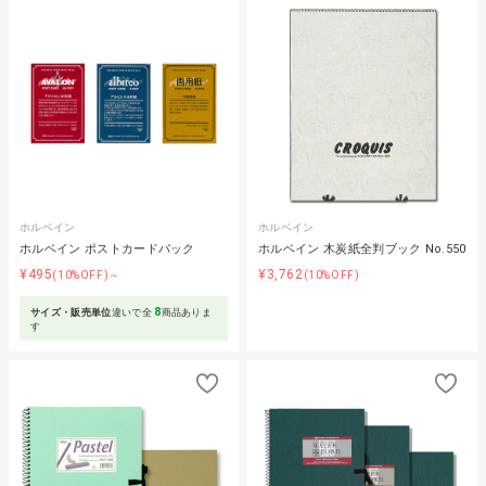
ホルベイン
ホルベイン
ホルベイン ポストカードパック
ホルベイン 木炭紙全判ブック No.550
¥495
¥3,762
(10%OFF)～
(10%OFF)
8
サイズ・販売単位
違いで全
商品ありま
す