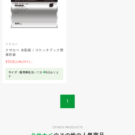
クサカベ
クサカベ 水彩紙 / スケッチブック用
保存袋
¥528
(20%OFF)～
4
サイズ・販売単位
違いで全
商品ありま
す
1
OTHER PRODUCTS