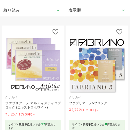
絞り込み
表示順
クサカベ
クサカベ
ファブリアーノ アルティスティコブ
ファブリアーノ5ブロック
ロック (エキストラホワイト)
¥2,772
(10%OFF)～
¥3,267
(10%OFF)～
17
8
サイズ・販売単位
違いで全
商品あり
サイズ・販売単位
違いで全
商品ありま
ます
す