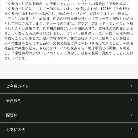
「クサカベ油絵具製造所」の廃業にともない、クサカベの系統は「アサヒ絵具」
「クサカベ油絵具」「ミノー油絵具」の3つに分流しますが、1996年（平成8年）
旧クサカベ系3社が再び統合され「株式会社クサカベ」が誕生しました。現在は
「アクリル絵具」と「油絵具」両方の特性を併せ持った「アキーラ」が新しい絵具
として注目されています。アキーラの名前は、アクア・アルキド・テンペラから取
られたことが由来です。世界初の精製アルキド樹脂絵具で、支持体の選択肢が広ま
り、より豊かな表現を可能にしました。テンペラ絵具のように、水性・油性を問わ
ず描くことが出来るのが最大の特徴です。株式会社クサカベは絵具づくりを通じ、
人々の生活を豊かにする芸術・文化の創造に深く関わりをもってきました。今後も
社会との共生を鑑み、さらにグローバルな視点から「地球環境との調和」を考慮
し、「環境負荷の少ないモノづくり」に専念し、社会の発展に貢献することを方針
としています。
ご利用ガイド
会員規約
配送料
お支払方法