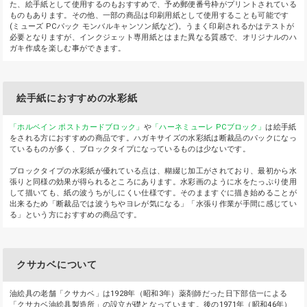
た、絵手紙として使用するのもおすすめで、予め郵便番号枠がプリントされている
ものもあります。その他、一部の商品は印刷用紙として使用することも可能です
(ミューズ PCパック モンバルキャンソン紙など)。うまく印刷されるかはテストが
必要となりますが、インクジェット専用紙とはまた異なる質感で、オリジナルのハ
ガキ作成を楽しむ事ができます。
絵手紙におすすめの水彩紙
「ホルベイン ポストカードブロック」
や
「ハーネミューレ PCブロック」
は絵手紙
をされる方におすすめの商品です。ハガキサイズの水彩紙は断裁品のパックになっ
ているものが多く、ブロックタイプになっているものは少ないです。
ブロックタイプの水彩紙が優れている点は、糊綴じ加工がされており、最初から水
張りと同様の効果が得られるところにあります。水彩画のように水をたっぷり使用
して描いても、紙の波うちがしにくい仕様です。そのまますぐに描き始めることが
出来るため「断裁品では波うちやヨレが気になる」「水張り作業が手間に感じてい
る」という方におすすめの商品です。
クサカベについて
油絵具の老舗「クサカベ」は1928年（昭和3年）薬剤師だった日下部信一による
「クサカベ油絵具製造所」の設立が礎となっています。後の1971年（昭和46年）