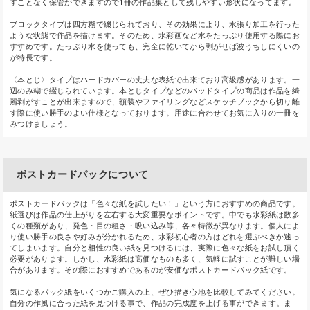
すことなく保管ができますので1冊の作品集として残しやすい形状になってます。
ブロックタイプは四方糊で綴じられており、その効果により、水張り加工を行った
ような状態で作品を描けます。そのため、水彩画など水をたっぷり使用する際にお
すすめです。たっぷり水を使っても、完全に乾いてから剥がせば波うちしにくいの
が特長です。
〈本とじ〉タイプはハードカバーの丈夫な表紙で出来ており高級感があります。一
辺のみ糊で綴じられています。本とじタイプなどのパッドタイプの商品は作品を綺
麗剥がすことが出来ますので、額装やファイリングなどスケッチブックから切り離
す際に使い勝手のよい仕様となっております。用途に合わせてお気に入りの一冊を
みつけましょう。
ポストカードパックについて
ポストカードパックは「色々な紙を試したい！」という方におすすめの商品です。
紙選びは作品の仕上がりを左右する大変重要なポイントです。中でも水彩紙は数多
くの種類があり、発色・目の粗さ・吸い込み等、各々特徴が異なります。個人によ
り使い勝手の良さや好みが分かれるため、水彩初心者の方はどれを選ぶべきか迷っ
てしまいます。自分と相性の良い紙を見つけるには、実際に色々な紙をお試し頂く
必要があります。しかし、水彩紙は高価なものも多く、気軽に試すことが難しい場
合があります。その際におすすめであるのが安価なポストカードパック紙です。
気になるパック紙をいくつかご購入の上、ぜひ描き心地を比較してみてください。
自分の作風に合った紙を見つける事で、作品の完成度を上げる事ができます。ま