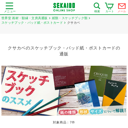
メニュー
カート
メール
検索
世界堂 画材・額縁・文房具通販
紙類・スケッチブック類
スケッチブック・パッド紙・ポストカード
クサカベ
クサカベのスケッチブック・パッド紙・ポストカードの
通販
対象商品：
7
件