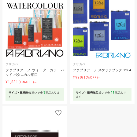
クサカベ
クサカベ
ファブリアーノ ウォーターカラーパ
ファブリアーノ スケッチブック 1264
ッド ボタニカル細目
¥990
(10%OFF)～
¥1,881
(10%OFF)～
3
11
サイズ・販売単位
違いで全
商品ありま
サイズ・販売単位
違いで全
商品あり
す
ます