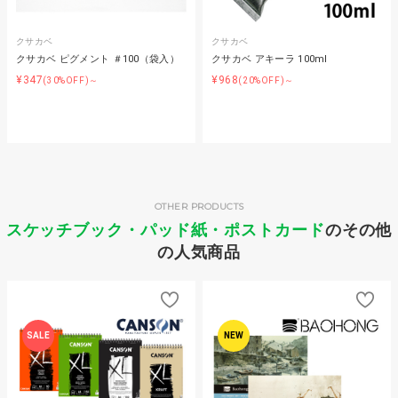
クサカベ
クサカベ
クサカベ ピグメント ＃100（袋入）
クサカベ アキーラ 100ml
¥347
¥968
(30%OFF)～
(20%OFF)～
OTHER PRODUCTS
スケッチブック・パッド紙・ポストカード
のその他
の人気商品
SALE
NEW