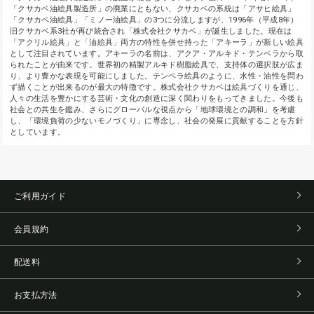
「クサカベ油絵具製造所」の廃業にともない、クサカベの系統は「アサヒ絵具」
「クサカベ油絵具」「ミノー油絵具」の3つに分流しますが、1996年（平成8年）
旧クサカベ系3社が再び統合され「株式会社クサカベ」が誕生しました。現在は
「アクリル絵具」と「油絵具」両方の特性を併せ持った「アキーラ」が新しい絵具
として注目されています。アキーラの名前は、アクア・アルキド・テンペラから取
られたことが由来です。世界初の精製アルキド樹脂絵具で、支持体の選択肢が広ま
り、より豊かな表現を可能にしました。テンペラ絵具のように、水性・油性を問わ
ず描くことが出来るのが最大の特徴です。株式会社クサカベは絵具づくりを通じ、
人々の生活を豊かにする芸術・文化の創造に深く関わりをもってきました。今後も
社会との共生を鑑み、さらにグローバルな視点から「地球環境との調和」を考慮
し、「環境負荷の少ないモノづくり」に専念し、社会の発展に貢献することを方針
としています。
ご利用ガイド
会員規約
配送料
お支払方法