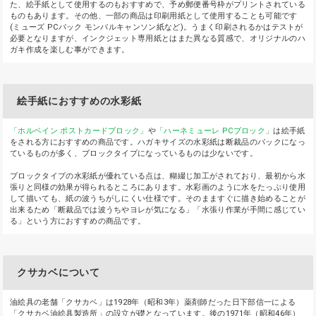
た、絵手紙として使用するのもおすすめで、予め郵便番号枠がプリントされている
ものもあります。その他、一部の商品は印刷用紙として使用することも可能です
(ミューズ PCパック モンバルキャンソン紙など)。うまく印刷されるかはテストが
必要となりますが、インクジェット専用紙とはまた異なる質感で、オリジナルのハ
ガキ作成を楽しむ事ができます。
絵手紙におすすめの水彩紙
「ホルベイン ポストカードブロック」
や
「ハーネミューレ PCブロック」
は絵手紙
をされる方におすすめの商品です。ハガキサイズの水彩紙は断裁品のパックになっ
ているものが多く、ブロックタイプになっているものは少ないです。
ブロックタイプの水彩紙が優れている点は、糊綴じ加工がされており、最初から水
張りと同様の効果が得られるところにあります。水彩画のように水をたっぷり使用
して描いても、紙の波うちがしにくい仕様です。そのまますぐに描き始めることが
出来るため「断裁品では波うちやヨレが気になる」「水張り作業が手間に感じてい
る」という方におすすめの商品です。
クサカベについて
油絵具の老舗「クサカベ」は1928年（昭和3年）薬剤師だった日下部信一による
「クサカベ油絵具製造所」の設立が礎となっています。後の1971年（昭和46年）