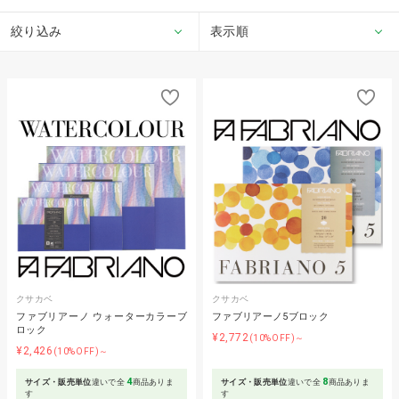
絞り込み
表示順
クサカベ
クサカベ
ファブリアーノ ウォーターカラーブ
ファブリアーノ5ブロック
ロック
¥2,772
(10%OFF)～
¥2,426
(10%OFF)～
4
8
サイズ・販売単位
違いで全
商品ありま
サイズ・販売単位
違いで全
商品ありま
す
す