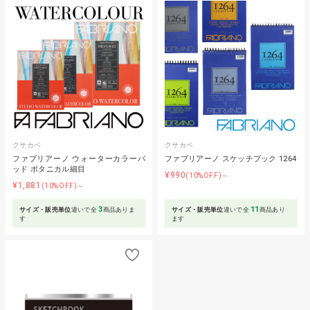
クサカベ
クサカベ
ファブリアーノ ウォーターカラーパ
ファブリアーノ スケッチブック 1264
ッド ボタニカル細目
¥990
(10%OFF)～
¥1,881
(10%OFF)～
3
11
サイズ・販売単位
違いで全
商品ありま
サイズ・販売単位
違いで全
商品あり
す
ます