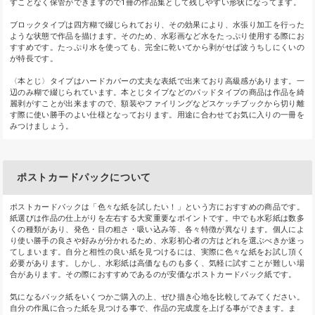
すことなく保管ができますので1冊の作品集として残しやすい形状になってます。
ブロックタイプは四方糊で綴じられており、その効果により、水張り加工を行った
ような状態で作品を描けます。そのため、水彩画など水をたっぷり使用する際にお
すすめです。たっぷり水を使っても、完全に乾いてから剥がせば波うちしにくいの
が特長です。
〈本とじ〉タイプはハードカバーの丈夫な表紙で出来ており高級感があります。一
辺のみ糊で綴じられています。本とじタイプなどのパッドタイプの商品は作品を綺
麗剥がすことが出来ますので、額装やファイリングなどスケッチブックから切り離
す際に使い勝手のよい仕様となっております。用途に合わせてお気に入りの一冊を
みつけましょう。
ポストカードパックについて
ポストカードパックは「色々な紙を試したい！」という方におすすめの商品です。
紙選びは作品の仕上がりを左右する大変重要なポイントです。中でも水彩紙は数多
くの種類があり、発色・目の粗さ・吸い込み等、各々特徴が異なります。個人によ
り使い勝手の良さや好みが分かれるため、水彩初心者の方はどれを選ぶべきか迷っ
てしまいます。自分と相性の良い紙を見つけるには、実際に色々な紙をお試し頂く
必要があります。しかし、水彩紙は高価なものも多く、気軽に試すことが難しい場
合があります。その際におすすめであるのが安価なポストカードパック紙です。
気になるパック紙をいくつかご購入の上、ぜひ描き心地を比較してみてください。
自分の作風に合った紙を見つける事で、作品の完成度を上げる事ができます。ま