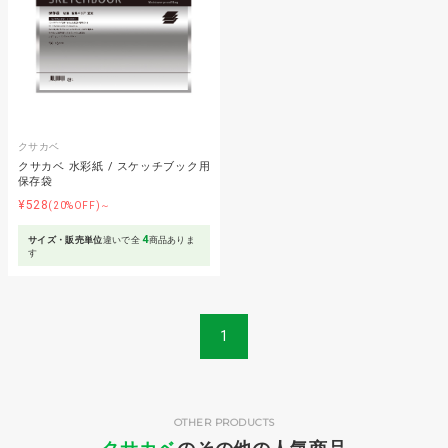
クサカベ
クサカベ 水彩紙 / スケッチブック用
保存袋
¥528
(20%OFF)～
4
サイズ・販売単位
違いで全
商品ありま
す
1
OTHER PRODUCTS