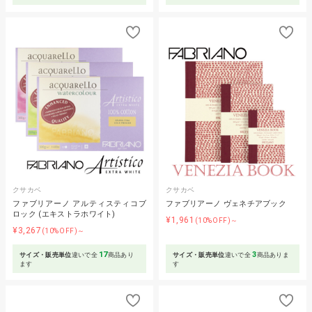
クサカベ
クサカベ
ファブリアーノ アルティスティコブ
ファブリアーノ ヴェネチアブック
ロック (エキストラホワイト)
¥1,961
(10%OFF)～
¥3,267
(10%OFF)～
17
3
サイズ・販売単位
違いで全
商品あり
サイズ・販売単位
違いで全
商品ありま
ます
す