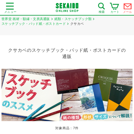
メニュー
カート
メール
検索
世界堂 画材・額縁・文房具通販
紙類・スケッチブック類
スケッチブック・パッド紙・ポストカード
クサカベ
クサカベのスケッチブック・パッド紙・ポストカードの
通販
対象商品：
7
件