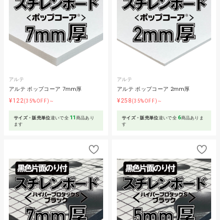
アルテ
アルテ
アルテ ポップコーア 7mm厚
アルテ ポップコーア 2mm厚
¥122
¥258
(35%OFF)～
(35%OFF)～
11
6
サイズ・販売単位
違いで全
商品あり
サイズ・販売単位
違いで全
商品ありま
ます
す