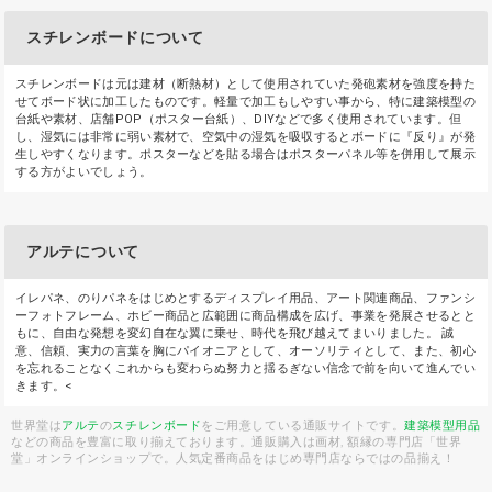
スチレンボードについて
スチレンボードは元は建材（断熱材）として使用されていた発砲素材を強度を持た
せてボード状に加工したものです。軽量で加工もしやすい事から、特に建築模型の
台紙や素材、店舗POP（ポスター台紙）、DIYなどで多く使用されています。但
し、湿気には非常に弱い素材で、空気中の湿気を吸収するとボードに『反り』が発
生しやすくなります。ポスターなどを貼る場合はポスターパネル等を併用して展示
する方がよいでしょう。
アルテについて
イレパネ、のりパネをはじめとするディスプレイ用品、アート関連商品、ファンシ
ーフォトフレーム、ホビー商品と広範囲に商品構成を広げ、事業を発展させるとと
もに、自由な発想を変幻自在な翼に乗せ、時代を飛び越えてまいりました。 誠
意、信頼、実力の言葉を胸にパイオニアとして、オーソリティとして、また、初心
を忘れることなくこれからも変わらぬ努力と揺るぎない信念で前を向いて進んでい
きます。<
世界堂は
アルテ
の
スチレンボード
をご用意している通販サイトです。
建築模型用品
などの商品を豊富に取り揃えております。通販購入は画材, 額縁の専門店「世界
堂」オンラインショップで。人気定番商品をはじめ専門店ならではの品揃え！