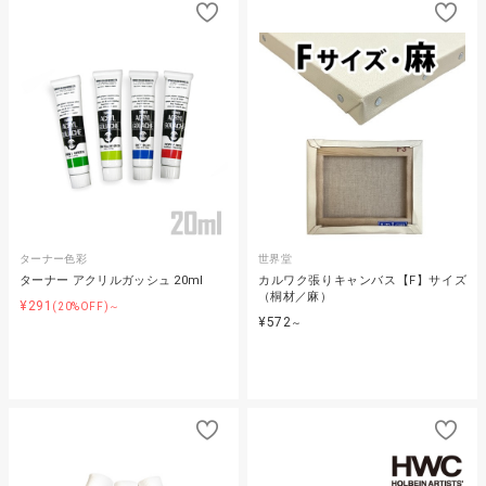
ターナー色彩
世界堂
ターナー アクリルガッシュ 20ml
カルワク張りキャンバス【F】サイズ
（桐材／麻）
¥291
(20%OFF)～
¥572
～