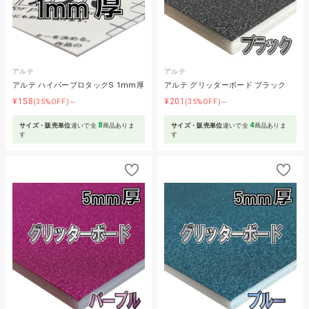
アルテ
アルテ
アルテ ハイパープロタックS 1mm厚
アルテ グリッターボード ブラック
¥158
¥201
(35%OFF)～
(35%OFF)～
8
4
サイズ・販売単位
違いで全
商品ありま
サイズ・販売単位
違いで全
商品ありま
す
す