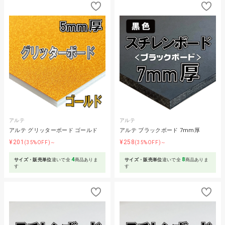
アルテ
アルテ
アルテ グリッターボード ゴールド
アルテ ブラックボード 7mm厚
¥201
¥258
(35%OFF)～
(35%OFF)～
4
8
サイズ・販売単位
違いで全
商品ありま
サイズ・販売単位
違いで全
商品ありま
す
す