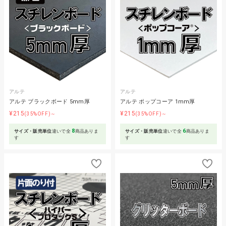
アルテ
アルテ
アルテ ブラックボード 5mm厚
アルテ ポップコーア 1mm厚
¥215
¥215
(35%OFF)～
(35%OFF)～
8
6
サイズ・販売単位
違いで全
商品ありま
サイズ・販売単位
違いで全
商品ありま
す
す