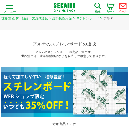
メニュー
カート
メール
検索
世界堂 画材・額縁・文房具通販
建築模型用品
スチレンボード
アルテ
アルテのスチレンボードの通販
アルテのスチレンボードの商品一覧です。
世界堂では、建築模型用品などを幅広くご用意しております。
対象商品：
25
件