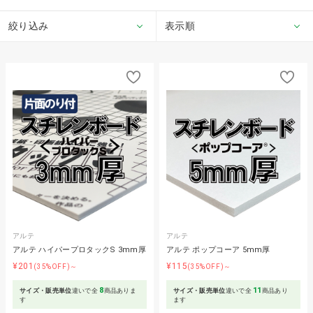
絞り込み
表示順
アルテ
アルテ
アルテ ハイパープロタックS 3mm厚
アルテ ポップコーア 5mm厚
¥201
¥115
(35%OFF)～
(35%OFF)～
8
11
サイズ・販売単位
違いで全
商品ありま
サイズ・販売単位
違いで全
商品あり
す
ます