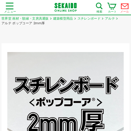
メニュー
カート
メール
検索
世界堂 画材・額縁・文房具通販
建築模型用品
スチレンボード
アルテ
アルテ ポップコーア 2mm厚