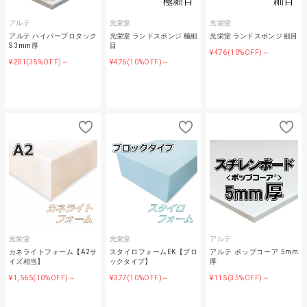
アルテ
光栄堂
光栄堂
アルテ ハイパープロタック
光栄堂 ランドスポンジ 極細
光栄堂 ランドスポンジ 細目
S 3mm厚
目
¥476
(10%OFF)～
¥201
¥476
(35%OFF)～
(10%OFF)～
光栄堂
光栄堂
アルテ
カネライトフォーム【A2サ
スタイロフォームEK【ブロ
アルテ ポップコーア 5mm
イズ相当】
ックタイプ】
厚
¥1,565
¥377
¥115
(10%OFF)～
(10%OFF)～
(35%OFF)～