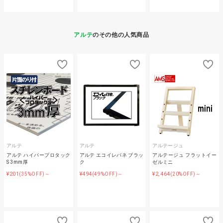
アルテ
のその他の人気商品
アルテ
アルテ
アルテージュ
アルテ ハイパープロタック
アルテ エコイレパネ ブラッ
アルテージュ フラットイー
S 3mm厚
ク
ゼルミニ
¥201
¥494
¥2,464
(35%OFF)～
(49%OFF)～
(20%OFF)～