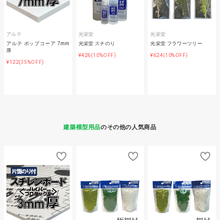
アルテ
光栄堂
光栄堂
アルテ ポップコーア 7mm
光栄堂 スチのり
光栄堂 フラワーツリー
厚
¥426
¥624
(10%OFF)
(10%OFF)
¥122
(35%OFF)
建築模型用品
のその他の人気商品