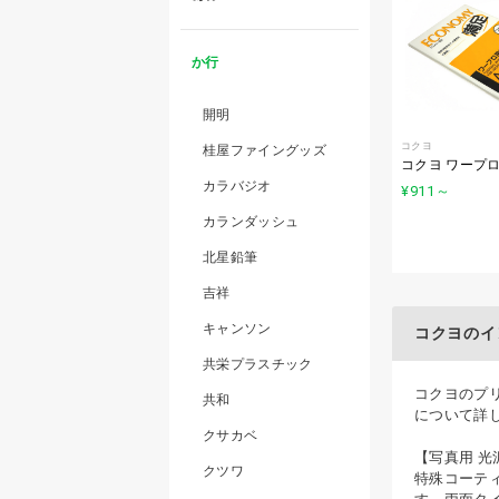
か行
開明
コクヨ
桂屋ファイングッズ
コクヨ ワープ
カラバジオ
¥911
～
カランダッシュ
北星鉛筆
吉祥
キャンソン
コクヨのイ
共栄プラスチック
コクヨのプリ
共和
について詳
クサカベ
【写真用 光
クツワ
特殊コーテ