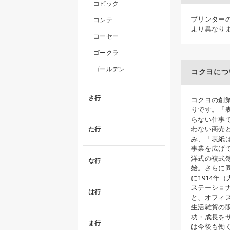
コピック
プリンター
コンテ
より異なり
コーセー
ゴークラ
ゴールデン
コクヨにつ
さ行
コクヨの創業
りです。「
らない仕事
わない商売
た行
み、「表紙
事業を広げ
洋式の複式
な行
始。さらに
に1914年
ステーショ
は行
と、オフィ
生活雑貨の
功・成長を
ま行
は今後も働