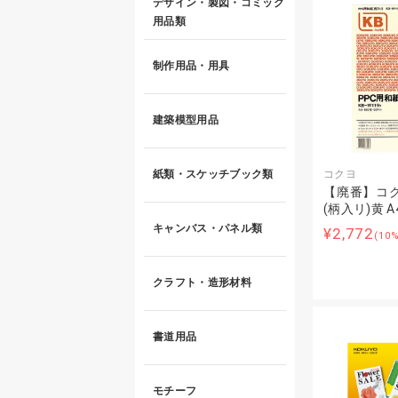
デザイン・製図・コミック
用品類
制作用品・用具
建築模型用品
コクヨ
紙類・スケッチブック類
【廃番】コク
(柄入リ)黄 A4
キャンバス・パネル類
¥2,772
(10
クラフト・造形材料
書道用品
モチーフ