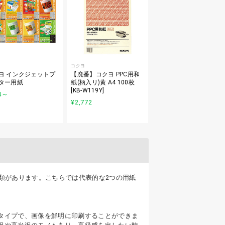
コクヨ
ヨ インクジェットプ
【廃番】コクヨ PPC用和
ター用紙
紙(柄入リ)黄 A4 100枚
[KB-W119Y]
4
～
¥2,772
種類があります。こちらでは代表的な2つの用紙
タイプで、画像を鮮明に印刷することができま