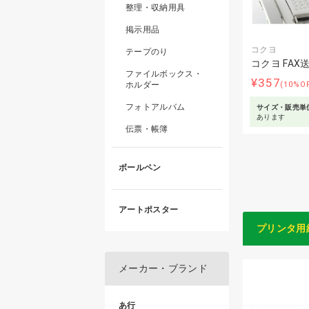
整理・収納用具
掲示用品
コクヨ
テープのり
コクヨ FAX
ファイルボックス・
¥357
ホルダー
(10%O
フォトアルバム
サイズ・販売単
あります
伝票・帳簿
ボールペン
アートポスター
プリンタ用
メーカー・ブランド
あ行