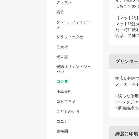
す。両面タ
クレサン
におすすめ
呉竹
【マット紙
クレールフォンテー
マット紙は
ヌ
たい時に便
合は、特殊
グラフィック社
玄光社
光栄堂
プリンター
光陽オリエントジャ
パン
幅広い用途
コクヨ
メーカーを
小島美術
※誤った使
コトブキヤ
※インクジ
※前面給紙
こどものかお
コニシ
古梅園
綺麗に印刷