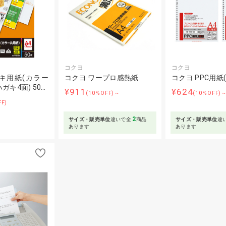
コクヨ
コクヨ
キ用紙(カラー
コクヨ ワープロ感熱紙
コクヨ PPC用紙
ハガキ4面) 50…
¥911
¥624
(10%OFF)～
(10%OFF)
FF)
2
サイズ・販売単位
違いで全
商品
サイズ・販売単位
違
あります
あります