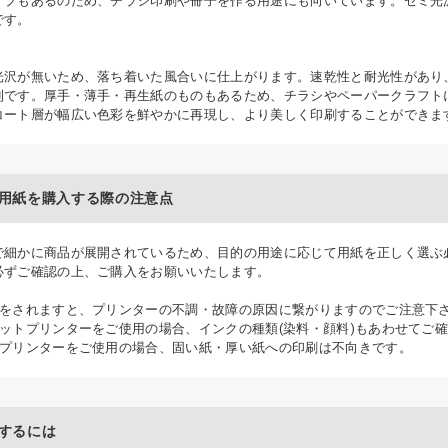
イプもあるのため、チラシ印刷や冊子を作る用途にも向いています。セミ光
です。
】
光沢が無いため、落ち着いた風合いに仕上がります。速乾性と耐光性があり、
利です。厚手・薄手・再生紙のものもあるため、チラシやペーパークラフト
コート層が幅広い色彩を鮮やかに再現し、より美しく印刷することができま
用紙を購入する際の注意点
で細かに商品が展開されているため、目的の用途に応じて用紙を正しく選ぶ
必ずご確認の上、ご購入をお願いいたします。
用をされますと、プリンターの不調・故障の原因に繋がりますのでご注意下
ェットプリンターをご使用の場合、インクの種類(染料・顔料)もあわせてご
のプリンターをご使用の場合、固い紙・厚い紙への印刷は不向きです。
するには