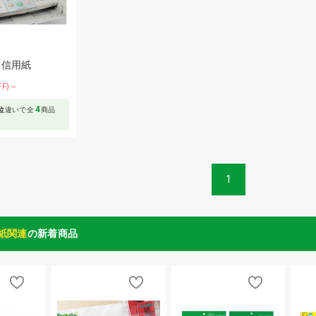
送信用紙
FF)～
4
位
違いで全
商品
1
紙関連
の新着商品