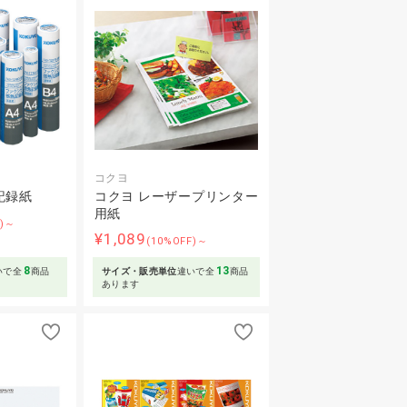
コクヨ
記録紙
コクヨ レーザープリンター
用紙
F)～
¥1,089
(10%OFF)～
8
13
いで全
商品
サイズ・販売単位
違いで全
商品
あります