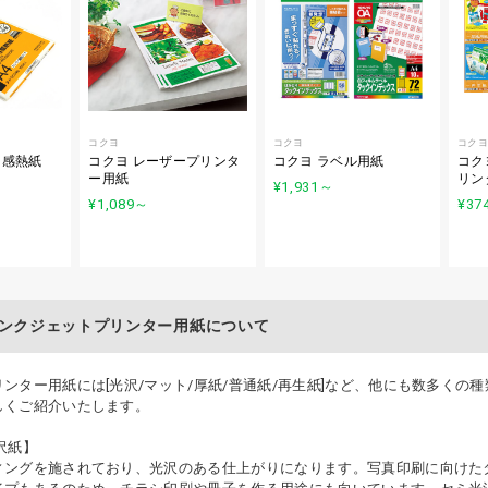
コクヨ
コクヨ
コクヨ
ロ感熱紙
コクヨ レーザープリンタ
コクヨ ラベル用紙
コク
ー用紙
リン
¥1,931
～
¥1,089
～
¥37
ンクジェットプリンター用紙について
ンター用紙には[光沢/マット/厚紙/普通紙/再生紙]など、他にも数多くの
しくご紹介いたします。
沢紙】
ィングを施されており、光沢のある仕上がりになります。写真印刷に向けた