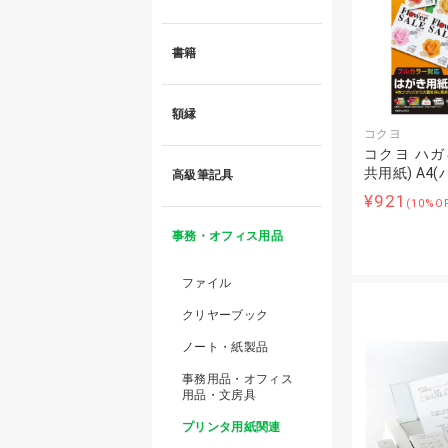
書籍
額縁
コクヨ
コクヨ ハガ
共用紙) A4(
高級筆記具
¥921
(10%O
事務・オフィス用品
ファイル
クリヤーブック
ノート・紙製品
事務用品・オフィス
用品・文房具
プリンタ用紙関連