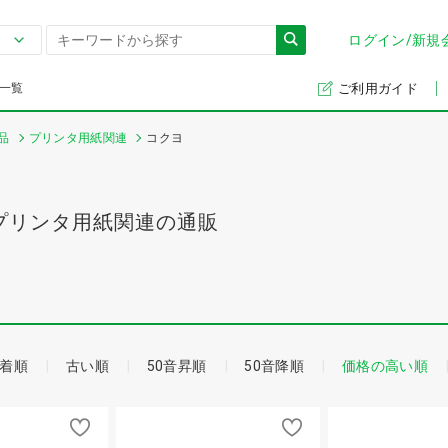
ログイン/新規
一覧
ご利用ガイド
品
プリンタ用紙関連
コクヨ
プリンタ用紙関連の通販
着順
古い順
50音昇順
50音降順
価格の高い順