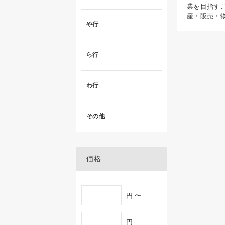
業を目指す
産・販売・
や行
ら行
わ行
その他
価格
円 〜
円