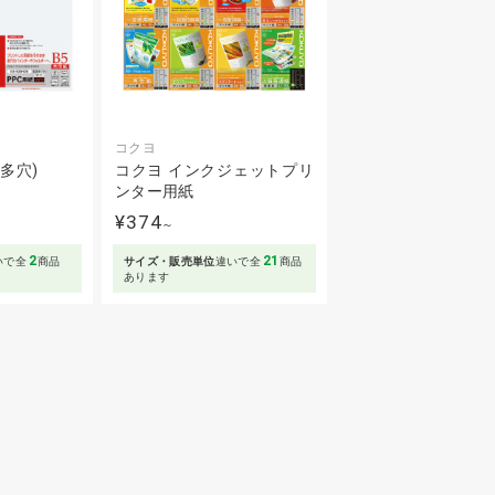
コクヨ
(多穴)
コクヨ インクジェットプリ
ンター用紙
～
¥374
～
2
21
いで全
商品
サイズ・販売単位
違いで全
商品
あります