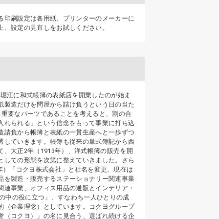
る印刷設定は各用紙、プリンターのメーカーに
上、設定の見直しをお試しください。
区南堀江に和式帳簿の表紙店を開業したのが始ま
紙製造だけを問屋から請け負うという日の当た
る重要なパーツであることを考えると、割の合
入れられる」という信念をもって事業に打ち込
造請負から帳簿と表紙の一貫生産へと一歩ずつ
透していきます。帳簿も従来の単式簿記から西
、大正2年（1913年）、洋式帳簿の販売を開
としての形態を次第に整えていきました。さら
61年）「コクヨ株式会社」と社名を変更、現在は
品を製造・販売するステーショナリー関連事業
関連事業、オフィス用品の通販とインテリア・
世の中の役に立つ」、すなわち一人ひとりの成
的（企業理念）としています。コクヨグループ
誉（コクヨ）」の名に見合う、選ばれ続ける企