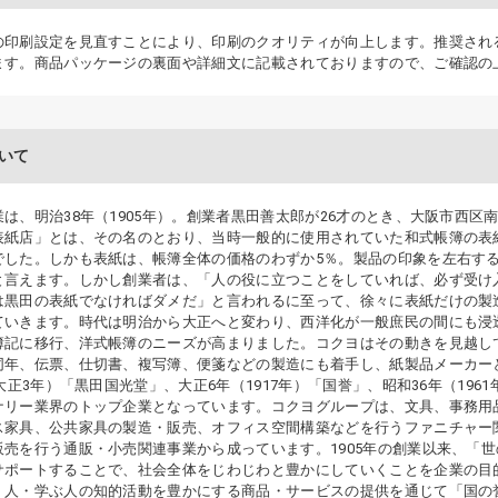
の印刷設定を見直すことにより、印刷のクオリティが向上します。推奨され
ます。商品パッケージの裏面や詳細文に記載されておりますので、ご確認の
いて
は、明治38年（1905年）。創業者黒田善太郎が26才のとき、大阪市西
表紙店」とは、その名のとおり、当時一般的に使用されていた和式帳簿の表
でした。しかも表紙は、帳簿全体の価格のわずか5％。製品の印象を左右す
と言えます。しかし創業者は、「人の役に立つことをしていれば、必ず受け
は黒田の表紙でなければダメだ」と言われるに至って、徐々に表紙だけの製
ていきます。時代は明治から大正へと変わり、西洋化が一般庶民の間にも浸
簿記に移行、洋式帳簿のニーズが高まりました。コクヨはその動きを見越して
同年、伝票、仕切書、複写簿、便箋などの製造にも着手し、紙製品メーカー
（大正3年）「黒田国光堂」、大正6年（1917年）「国誉」、昭和36年（19
ナリー業界のトップ企業となっています。コクヨグループは、文具、事務用
ス家具、公共家具の製造・販売、オフィス空間構築などを行うファニチャー
販売を行う通販・小売関連事業から成っています。1905年の創業以来、「
サポートすることで、社会全体をじわじわと豊かにしていくことを企業の目
く人・学ぶ人の知的活動を豊かにする商品・サービスの提供を通じて「国の