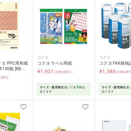
コクヨ
コクヨ
ヨ PPC用和紙
コクヨ ラベル用紙
コクヨ FAX感熱
 100枚 [KB-…
¥1,931
¥1,386
(10%OFF)～
(10%OF
%OFF)
5
サイズ・販売単位
違いで全
商品
サイズ・販売単位
違
あります
あります