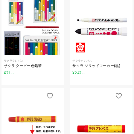
サクラクレパス
サクラクレパス
サクラ クーピー色鉛筆
サクラ ソリッドマーカー(黒)
¥71
～
¥247
～