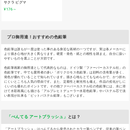
サクラ ピグマ
¥176
～
プロ御用達！おすすめの色鉛筆
色鉛筆は誰もが一度は使った事のある身近な画材の一つですが、実は各メーカーに
より描き心地が大きく異なります。硬度・発色・紙との相性を踏まえ、自分に扱い
やすいものを選ぶことが大切です。
色鉛筆画家の御用達として代表的なものは、ドイツ製「ファーバーカステル社」の
色鉛筆です。中でも愛用者の多い「ポリクロモス色鉛筆」は顔料の含有量が多く、
発色が優れていることで知られています。描き心地もとてもなめらかで、かつ折れ
にくいところも人気の理由です。また、定着性と耐光性も備え、作品の劣化がしに
くいのも優れたポイントです。その他ファーバーカステル社の色鉛筆には、水に溶
けて水彩画風にも描ける「アルブレヒトデューラー水彩色鉛筆」やパステル芯で淡
い表現が出来る「ピットパステル鉛筆」もございます。
「ぺんてる アートブラッシュ」
とは？
「アートブラッシュ」はぺんてるから発売されたカラー筆ペンです。従来の筆ペン