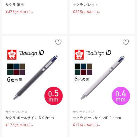
サクラ 筆洗
サクラ パレット
¥476
¥335
(20%OFF)～
(20%OFF)～
サクラクレパス
サクラクレパス
サクラ ボールサインiD 0.5mm
サクラ ボールサインiD 0.4mm
¥176
¥176
(20%OFF)～
(20%OFF)～