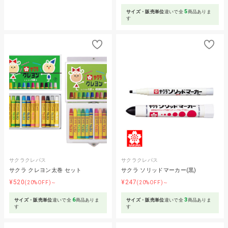
5
サイズ・販売単位
違いで全
商品ありま
す
サクラクレパス
サクラクレパス
サクラ クレヨン太巻 セット
サクラ ソリッドマーカー(黒)
¥520
¥247
(20%OFF)～
(20%OFF)～
6
3
サイズ・販売単位
違いで全
商品ありま
サイズ・販売単位
違いで全
商品ありま
す
す