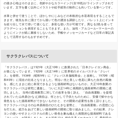
の描き心地はそのままに、色鮮やかなカラーインク(全18色)がラインナップされて
います。文字を書く以外にイラストや絵手紙等の制作にも向いている筆ペンです。
水筆と併せて使うことで、ぼかしやにじみなどの本格的な水彩表現をすることもで
きます。穂先を水に浸けてから描いて色の濃淡を調節したり、パレット上にインキ
を絞り出して水で溶いて描くなど、多彩な使い方が可能です。異なる2色を使って
グラデーションを表現することもできます。また、油性・アルコール―マーカーの
ようにインクが紙に裏移りしないため、手帳やメッセージカードなど日常の筆記具
として活用するのもおすすめです。
サクラクレパスについて
「サクラクレパス」は1921年（大正10年）に創業された「日本クレイヨン商会」
が基になっています。1925年（大正14年）に世界初のオイルパステル「クレパ
ス」を発明。1934年（昭和9年）に「クレパス本舗桜商会」と改称し、1970年（昭
和45年）に現在の社名となりました。明るい光と美しい色彩に満ちた自然の風物
を、感じたままに絵に表現できるような描画材料はないものか。大正10年創業の
サクラクレパスは研究に邁進し、ついに大正14年に画期的な描画材料の開発に成
功しました。 当時の図画教育に対しての改革を強く訴え、「自由画運動」を提唱
されていた山本鼎(かなえ)画伯は、何とかして子供たちのために、安価で鮮やかな
発色をもった描画材料ができないものかと、その開発の必要性を熱く語りました。
サクラクレパスはその山本鼎画伯のひたむきな姿勢と、「自由画運動」の思想に心
を打たれ、総力をあげて新しい描画材料の開発に取り組みました。その結果、クレ
ヨンの使いやすさとパステルの美しい発色を兼ね備えた画期的な描画材料である
「クレパス」が誕生しました。また近年では､総合文具メーカーとして､最先端の