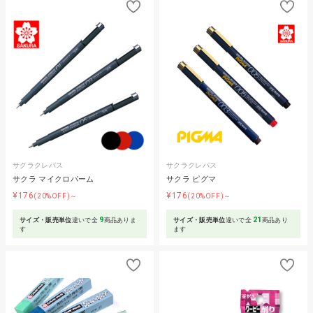
サクラクレパス
サクラクレパス
サクラ マイクロパーム
サクラ ピグマ
¥176
¥176
(20%OFF)～
(20%OFF)～
9
21
サイズ・販売単位
違いで全
商品ありま
サイズ・販売単位
違いで全
商品あり
す
ます