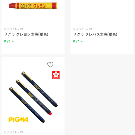
サクラクレパス
サクラクレパス
サクラ クレヨン太巻(単色)
サクラ クレパス太巻(単色)
¥71
～
¥71
～
サクラクレパス