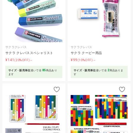
サクラクレパス
サクラクレパス
サクラ クレパススペシャリスト
サクラ クーピー用品
¥141
¥99
(20%OFF)～
(10%OFF)～
85
2
サイズ・販売単位
違いで全
商品あり
サイズ・販売単位
違いで全
商品ありま
ます
す