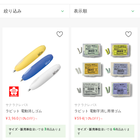
絞り込み
表示順
サクラクレパス
サクラクレパス
ラビット 電動消しゴム
ラビット 電動字消し用替ゴム
¥3,960
¥594
(10%OFF)～
(10%OFF)～
3
6
サイズ・販売単位
違いで全
商品ありま
サイズ・販売単位
違いで全
商品ありま
す
す