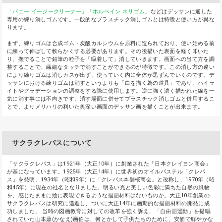
「バニー イージークリーナー」
「ホルベイン ネリゴム」
などはデッサンに適した
専用の練り消しゴムです。一般的なプラスチック消しゴムとは特徴と使い方が異な
ります。
まず、練りゴムは合成ゴム・炭酸カルシウムを原料に造られており、使い始める前
に練って伸ばして軟らかくする必要があります。その後描いた表面を軽く叩いた
り、撫でることで鉛筆の粒子を「吸着して」消していきます。画面への当て方を調
整することで、繊細なタッチで消すことができるのが特徴です。この消し方の違い
により練りゴムは消しカスが出ず、使っていく内に全体が黒ずんでいくのです。デ
ッサンにおける練りゴムは消すというよりも「白を描く為の道具」であり、ハイラ
イトやグラデーションの調整をする際に使用します。逆に強く濃く描かれた線を一
気に消す事には不向きです。消す場面に併せてプラスチック消しゴムと併用するこ
とで、よりメリハリの利いた奥深い画面のデッサン画を描くことが出来ます。
サクラクレパスについて
「サクラクレパス」は1921年（大正10年）に創業された「日本クレイヨン商会」
が基になっています。1925年（大正14年）に世界初のオイルパステル「クレパ
ス」を発明。1934年（昭和9年）に「クレパス本舗桜商会」と改称し、1970年（昭
和45年）に現在の社名となりました。明るい光と美しい色彩に満ちた自然の風物
を、感じたままに絵に表現できるような描画材料はないものか。大正10年創業の
サクラクレパスは研究に邁進し、ついに大正14年に画期的な描画材料の開発に成
功しました。 当時の図画教育に対しての改革を強く訴え、「自由画運動」を提唱
されていた山本鼎(かなえ)画伯は、何とかして子供たちのために、安価で鮮やかな