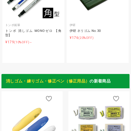
トンボ鉛筆
伊研
トンボ 消しゴム MONOゼロ 【角
伊研 ネリゴム No.30
型】
¥176
(20%OFF)
¥179
(10%OFF)～
消しゴム・練りゴム・修正ペン（修正用品）
の新着商品