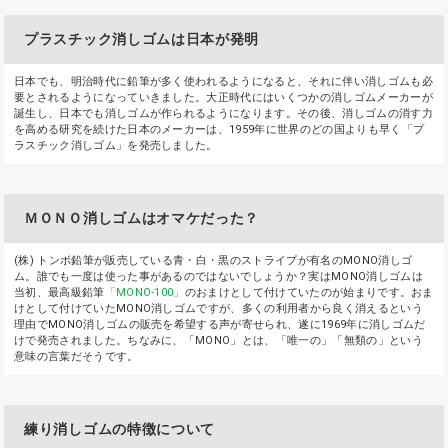
プラスチック消しゴムは日本が発明
日本でも、明治時代に鉛筆が多く使われるようになると、それに伴い消しゴムも必
要とされるようになっていきました。大正時代にはいくつかの消しゴムメーカーが
誕生し、日本でも消しゴムが作られるようになります。その後、消しゴムの消す力
を高める研究を続けた日本のメーカーは、1959年に世界のどの国よりも早く「プ
ラスチック消しゴム」を発売しました。
ＭＯＮＯ消しゴムはオマケだった？
(株) トンボ鉛筆が販売している青・白・黒のストライプが有名のMONO消しゴ
ム。誰でも一度は使った事があるのではないでしょうか？実はMONO消しゴムは
当初、最高級鉛筆
「MONO-100」
のおまけとして付けていたのが始まりです。おま
けとして付けていたMONO消しゴムですが、多くの利用者から良く消えるという
理由でMONO消しゴムの販売を希望する声が寄せられ、遂に1969年に消しゴムだ
けで発売されました。ちなみに、「MONO」とは、「唯一の」「無類の」という
意味の言葉だそうです。
練り消しゴムの特徴について