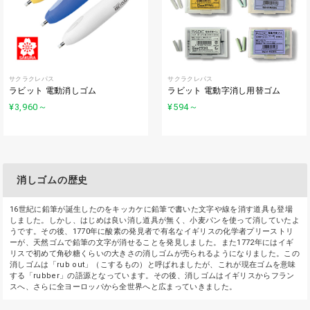
サクラクレパス
サクラクレパス
ラビット 電動消しゴム
ラビット 電動字消し用替ゴム
¥3,960
～
¥594
～
消しゴムの歴史
16世紀に鉛筆が誕生したのをキッカケに鉛筆で書いた文字や線を消す道具も登場
しました。しかし、はじめは良い消し道具が無く、小麦パンを使って消していたよ
うです。その後、1770年に酸素の発見者で有名なイギリスの化学者プリーストリ
ーが、天然ゴムで鉛筆の文字が消せることを発見しました。また1772年にはイギ
リスで初めて角砂糖くらいの大きさの消しゴムが売られるようになりました。この
消しゴムは「rub out」（こするもの）と呼ばれましたが、これが現在ゴムを意味
する「rubber」の語源となっています。その後、消しゴムはイギリスからフラン
スへ、さらに全ヨーロッパから全世界へと広まっていきました。