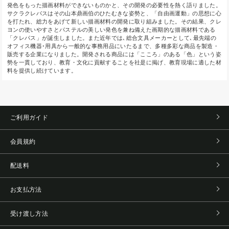
発色をもった描画材料ができないものかと、その開発の必要性を熱く語りました。
サクラクレパスはその山本鼎画伯のひたむきな姿勢と、「自由画運動」の思想に心
を打たれ、総力をあげて新しい描画材料の開発に取り組みました。その結果、クレ
ヨンの使いやすさとパステルの美しい発色を兼ね備えた画期的な描画材料である
「クレパス」が誕生しました。また近年では､総合文具メーカーとして､最先端の
オフィス機器･用具から一般的な事務用品にいたるまで、多種多彩な商品を製造・
販売する企業になりました。開発される商品には「こころ」のある「色」という姿
勢を一貫しており、教育・文化に貢献することを社是に掲げ、教育現場に適した材
料を提供し続けています。
ご利用ガイド
会員規約
配送料
お支払方法
受け渡し方法