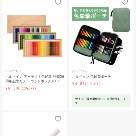
ホルベイン
ホルベイン
ホルベイン アーチスト色鉛筆 発売30
ホルベイン 色鉛筆ポーチ
周年記念モデル ウッドボックス150…
¥4,158
(10%OFF)～
¥61,600
(20%OFF)
4
サイズ・販売単位
違いで全
商品ありま
す