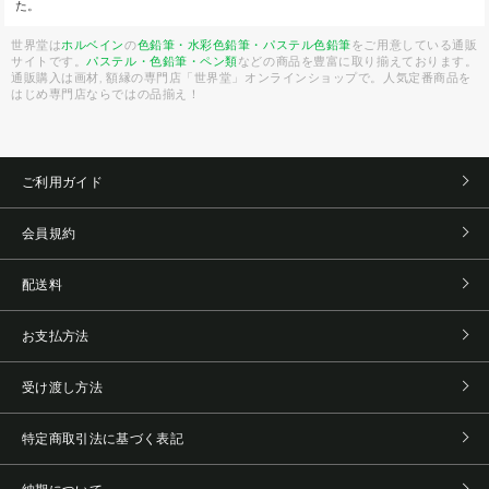
た。
世界堂は
ホルベイン
の
色鉛筆・水彩色鉛筆・パステル色鉛筆
をご用意している通販
サイトです。
パステル・色鉛筆・ペン類
などの商品を豊富に取り揃えております。
通販購入は画材, 額縁の専門店「世界堂」オンラインショップで。人気定番商品を
はじめ専門店ならではの品揃え！
ご利用ガイド
会員規約
配送料
お支払方法
受け渡し方法
特定商取引法に基づく表記