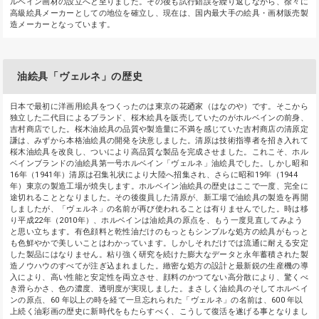
ルベイン画材の設立へと至りました。その後も試行錯誤を繰り返しながら、徐々に
高級絵具メーカーとしての地位を確立し、現在は、国内最大手の絵具・画材販売製
造メーカーとなっています。
油絵具「ヴェルネ」の歴史
日本で最初に洋画用絵具をつくったのは東京の花廼家（はなのや）です。そこから
独立した二代目によるブランド、桜木絵具を販売していたのがホルベインの前身、
吉村商店でした。桜木油絵具の品質や製造量に不満を感じていた吉村商店の清原定
謙は、みずから本格油絵具の開発を決意しました。清原は技術指導者を招き入れて
桜木油絵具を改良し、ついにより高品質な製品を完成させました。これこそ、ホル
ベインブランドの油絵具第一号ホルベイン「ヴェルネ」油絵具でした。しかし昭和
16年（1941年）清原は召集礼状により大陸へ招集され、さらに昭和19年（1944
年）東京の製造工場が焼失します。ホルベイン油絵具の歴史はここで一度、完全に
途切れることとなりました。その後復員した清原が、新工場で油絵具の製造を再開
しましたが、「ヴェルネ」の名前が再び使われることは有りませんでした。時は移
り平成22年（2010年）、ホルベインは油絵具の原点を、もう一度見直してみよう
と思い立ちます。有色顔料と乾性油だけのもっともシンプルな処方の絵具がもっと
も色鮮やかで美しいことはわかっています。しかしそれだけでは流通に耐える安定
した製品にはなりません。粘り強く研究を続けた膨大なデータと永年蓄積された製
造ノウハウのすべてが注ぎ込まれました。緻密な処方の設計と最新鋭の生産機の導
入により、高い性能と安定性を両立させ、顔料のかつてない高分散により、驚くべ
き滑らかさ、色の濃度、透明度が実現しました。まさしく油絵具のそしてホルベイ
ンの原点、60 年以上の時を経て一旦忘れられた「ヴェルネ」の名前は、600 年以
上続く油彩画の歴史に新時代をもたらすべく、こうして復活を遂げる事となりまし