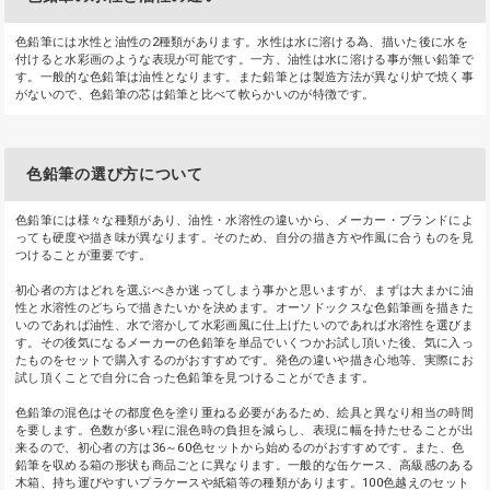
色鉛筆には水性と油性の2種類があります。水性は水に溶ける為、描いた後に水を
付けると水彩画のような表現が可能です。一方、油性は水に溶ける事が無い鉛筆で
す。一般的な色鉛筆は油性となります。また鉛筆とは製造方法が異なり炉で焼く事
がないので、色鉛筆の芯は鉛筆と比べて軟らかいのが特徴です。
色鉛筆の選び方について
色鉛筆には様々な種類があり、油性・水溶性の違いから、メーカー・ブランドによ
っても硬度や描き味が異なります。そのため、自分の描き方や作風に合うものを見
つけることが重要です。
初心者の方はどれを選ぶべきか迷ってしまう事かと思いますが、まずは大まかに油
性と水溶性のどちらで描きたいかを決めます。オーソドックスな色鉛筆画を描きた
いのであれば油性、水で溶かして水彩画風に仕上げたいのであれば水溶性を選びま
す。その後気になるメーカーの色鉛筆を単品でいくつかお試し頂いた後、気に入っ
たものをセットで購入するのがおすすめです。発色の違いや描き心地等、実際にお
試し頂くことで自分に合った色鉛筆を見つけることができます。
色鉛筆の混色はその都度色を塗り重ねる必要があるため、絵具と異なり相当の時間
を要します。色数が多い程に混色時の負担を減らし、表現に幅を持たせることが出
来るので、初心者の方は36～60色セットから始めるのがおすすめです。また、色
鉛筆を収める箱の形状も商品ごとに異なります。一般的な缶ケース、高級感のある
木箱、持ち運びやすいプラケースや紙箱等の種類があります。100色越えのセット