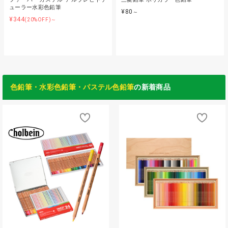
ューラー水彩色鉛筆
¥80
～
¥344
(20%OFF)～
色鉛筆・水彩色鉛筆・パステル色鉛筆
の新着商品