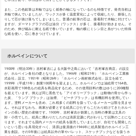
また、この色鉛筆は木軸ではなく紙巻の軸になっているのも特徴です。発売当初は
木軸で挟んでいましたが、ワックスが多く温度変化によって収縮したり、膨張した
りして芯が抜け落ちてしまいました。普通の鉛筆の芯は、接着剤で木軸に付けてい
ますが、ダーマトグラフの芯は油分（ワックス）が多く、接着剤が効きません。そ
のため、伸び縮みに耐える紙で巻いています。軸の横にミシン目と糸がついた特殊
な紙を使い、芯に巻きつけています。
ホルベインについて
1900年（明治33年）吉村峯吉による大阪中之島において「吉村峯吉商店」の設立
が、ホルベイン各社の礎となりました。1946年（昭和21年）「ホルベイン工業株
式会社」設立、1951年（昭和26年）「ホルベイン画材株式会社」設立を経て、
1999年（平成11年）創業100周年を迎えました。ホルベインでは油絵用で164色、
水彩画用で108色もの絵具を商品化するため、その使用顔料の数はゆうに200種類
を超えています。例えば同じ黒色でも「アイボリーブラック」は動物の骨から作っ
た炭、「ランプ ブラック」は油煙、「ピーチブラック」は有機顔料を使用してい
ます。塗料メーカーも含め、これ程多くの顔料を扱っているメーカーは類を見ませ
ん。それはすなわち、画家が必要とする絵具にひたすらこだわり続けてきたホルベ
インの長い歴史の産物です。1900年、吉村峯吉が創業した当時の事業は文具の
卸・小売でした。絵具に携わりだしたのは清原定謙に代がわりして以降のことにな
ります。それまでも国内メーカーの絵具を販売していましたが、自社でも開発した
いという思いを具現化すべく、清原は復員後の1946年に絵具製造のホルベイン工
業を創設。その5年後には絵具以外の筆やパレット、スケッチブックなどを扱うホ