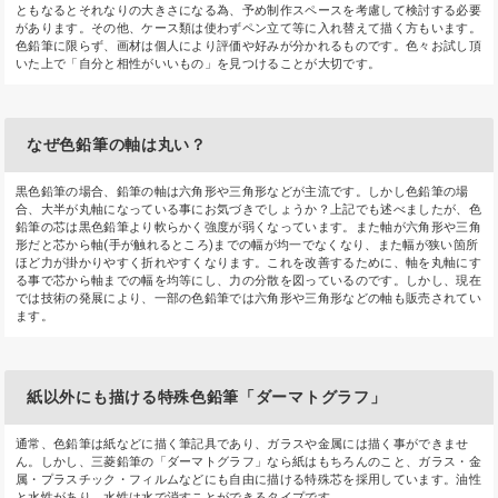
ともなるとそれなりの大きさになる為、予め制作スペースを考慮して検討する必要
があります。その他、ケース類は使わずペン立て等に入れ替えて描く方もいます。
色鉛筆に限らず、画材は個人により評価や好みが分かれるものです。色々お試し頂
いた上で「自分と相性がいいもの」を見つけることが大切です。
なぜ色鉛筆の軸は丸い？
黒色鉛筆の場合、鉛筆の軸は六角形や三角形などが主流です。しかし色鉛筆の場
合、大半が丸軸になっている事にお気づきでしょうか？上記でも述べましたが、色
鉛筆の芯は黒色鉛筆より軟らかく強度が弱くなっています。また軸が六角形や三角
形だと芯から軸(手が触れるところ)までの幅が均一でなくなり、また幅が狭い箇所
ほど力が掛かりやすく折れやすくなります。これを改善するために、軸を丸軸にす
る事で芯から軸までの幅を均等にし、力の分散を図っているのです。しかし、現在
では技術の発展により、一部の色鉛筆では六角形や三角形などの軸も販売されてい
ます。
紙以外にも描ける特殊色鉛筆「ダーマトグラフ」
通常、色鉛筆は紙などに描く筆記具であり、ガラスや金属には描く事ができませ
ん。しかし、三菱鉛筆の「ダーマトグラフ」なら紙はもちろんのこと、ガラス・金
属・プラスチック・フィルムなどにも自由に描ける特殊芯を採用しています。油性
と水性があり、水性は水で消すことができるタイプです。