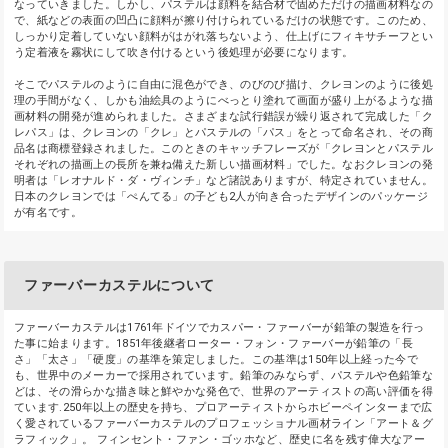
なっていきました。しかし、パステルは顔料を結合材で固めただけの描画材料なの
で、紙などの表面の凹凸に顔料が擦り付けられているだけの状態です。このため、
しっかり定着していない顔料がはがれ落ちないよう、仕上げにフィキサチーフとい
う定着液を霧状にして吹き付けるという後処理が必要になります。
そこでパステルのように自由に混色ができ、のびのび描け、クレヨンのように後処
理の手間がなく、しかも油絵具のようにべっとり塗れて画面が盛り上がるような描
画材料の開発が進められました。さまざまな試行錯誤が繰り返されて完成した「ク
レパス」は、クレヨンの「クレ」とパステルの「パス」をとって命名され、その商
品名は商標登録されました。このときのキャッチフレーズが「クレヨンとパステル
それぞれの描画上の長所を兼ね備えた新しい描画材料」でした。なおクレヨンの発
明者は「レオナルド・ダ・ヴィンチ」など諸説ありますが、特定されていません。
日本のクレヨンでは「ぺんてる」の子ども2人が向き合ったデザインのパッケージ
が有名です。
ファーバーカステルについて
ファーバーカステルは1761年ドイツでカスパー・ファーバーが鉛筆の製造を行っ
た事に始まります。1851年後継者ローター・フォン・ファーバーが鉛筆の「長
さ」「太さ」「硬度」の基準を策定しました。この基準は150年以上経った今で
も、世界中のメーカーで採用されています。鉛筆のみならず、パステルや色鉛筆な
どは、その滑らかな描き味と鮮やかな発色で、世界のアーティストの高い評価を得
ています.250年以上の歴史を持ち、プロアーティストからホビーペインターまで広
く愛されているファーバーカステルのプロフェッショナル画材ライン「アート＆グ
ラフィック」。 フィンセント・ファン・ゴッホなど、歴史に名を残す偉大なアー