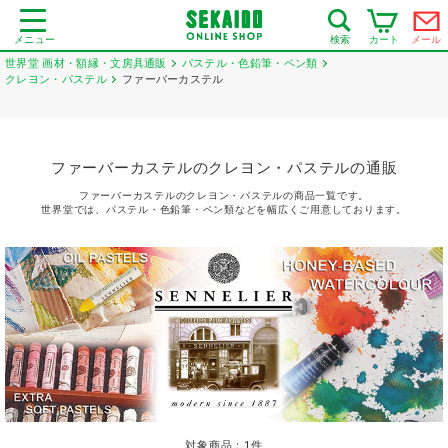
メニュー
カート
メール
検索
世界堂 画材・額縁・文房具通販
パステル・色鉛筆・ペン類
クレヨン・パステル
ファーバーカステル
ファーバーカステルのクレヨン・パステルの通販
ファーバーカステルのクレヨン・パステルの商品一覧です。
世界堂では、パステル・色鉛筆・ペン類などを幅広くご用意しております。
対象商品：
1
件