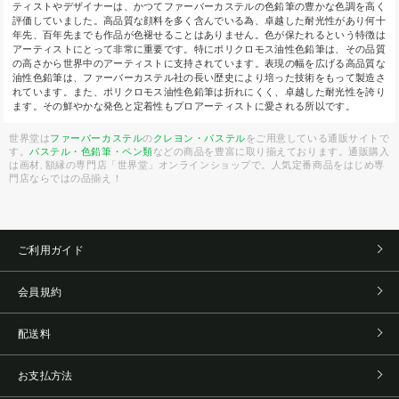
ティストやデザイナーは、かつてファーバーカステルの色鉛筆の豊かな色調を高く
評価していました。高品質な顔料を多く含んでいる為、卓越した耐光性があり何十
年先、百年先までも作品が色褪せることはありません。色が保たれるという特徴は
アーティストにとって非常に重要です。特にポリクロモス油性色鉛筆は、その品質
の高さから世界中のアーティストに支持されています。表現の幅を広げる高品質な
油性色鉛筆は、ファーバーカステル社の長い歴史により培った技術をもって製造さ
れています。また、ポリクロモス油性色鉛筆は折れにくく、卓越した耐光性を誇り
ます。その鮮やかな発色と定着性もプロアーティストに愛される所以です。
世界堂は
ファーバーカステル
の
クレヨン・パステル
をご用意している通販サイトで
す。
パステル・色鉛筆・ペン類
などの商品を豊富に取り揃えております。通販購入
は画材, 額縁の専門店「世界堂」オンラインショップで。人気定番商品をはじめ専
門店ならではの品揃え！
ご利用ガイド
会員規約
配送料
お支払方法