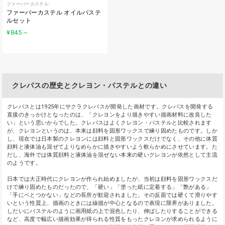
ファーバーカステル
ファーバーカステル オイルパステ
ルセット
¥845
～
クレパスの歴史とクレヨン・パステルとの違い
クレパスとは1925年にサクラクレパスが開発した画材です。クレパスを開発する
直接のきっかけとなったのは、「クレヨンをより描きやすい描画材料に改良した
い」という思いからでした。クレパスはよくクレヨン・パステルと比較されます
が、クレヨンというのは、本来は顔料を固形ワックスで練り固めたものです。しか
し、現在では日本製のクレヨンには顔料と固形ワックスだけでなく、その他に体質
顔料と液体油も混ぜてよりなめらかに描きやすいよう軟らかめにさせています。た
だし、海外では体質顔料と液体油を混ぜない本来の硬いクレヨンが依然として主流
のようです。
日本では大正時代にクレヨンが作られ始めましたが、当初は顔料を固形ワックスだ
けで練り固めたものだったので、「硬い」「塗った紙に定着する」「艶がある」
「手にベとつかない」などの長所が歓迎されました。その反面では硬くて滑りやす
いという性質上、描画のときには線描が中心となるので表現に限界がありました。
しだいにパステルのように画用紙の上で混色したり、伸ばしたりすることができる
など、高度で幅広い描画効果が得られる性質をもったクレヨンが求められるように