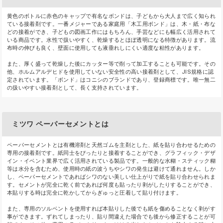
黄色のボトルに赤色のキャップで有名なボンドは、子どもから大人まで広く知られ
ている接着剤です。一番メジャーである家庭用「木工用ボンド」は、木・紙・布な
どの接着ができ、子どもの図画工作にはもちろん、手芸などにも幅広く活用されて
いる商品です。水性で扱いやすく、乾燥するとほぼ透明になる特徴があります。流
布時の伸びも良く、壁面に使用しても液垂れしにくい適度な粘性があります。
また、厚く盛って乾燥した後にカッター等で削って加工することも可能です。その
他、ホルムアルデヒドを使用していない安全性の高い接着剤として、JIS規格に認
定されています。「ボンド」はコニシのブランドであり、登録商標です。唯一無二
の扱いやすい接着剤として、長く支持されています。
ミツワ ペーパーセメントとは
ペーパーセメントとは有機溶剤と天然ゴムを主剤とした、紙を貼り合わせるための
専用の接着剤です。紙同士をぴったりと接着することができ、グラフィック・デザ
イン・イベント業界で広く活用されている製品です。一般的な水糊・スティック糊
等は水分を含むため、使用時の紙の波うちやシワの発生は避けて通れません。しか
し、ペーパーセメントであればシワのない美しい仕上がりで紙を貼り合わせられま
す。セメントが完全に乾く前であれば何度も貼ったり剥がしたりすることができ、
本貼りする時は完全に乾かしてからぎゅっと圧着して貼り付けます。
また、専用のソルベントを使用すれば本貼りした後でも紙を傷めることなく剥がす
事ができます。ずれてしまったり、貼り間違えた場合でも後から修正することが可