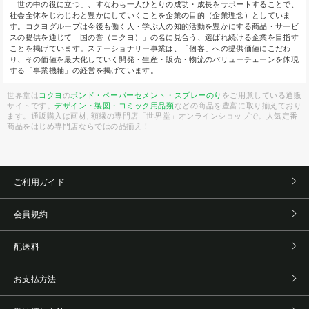
「世の中の役に立つ」、すなわち一人ひとりの成功・成長をサポートすることで、
社会全体をじわじわと豊かにしていくことを企業の目的（企業理念）としていま
す。コクヨグループは今後も働く人・学ぶ人の知的活動を豊かにする商品・サービ
スの提供を通じて「国の誉（コクヨ）」の名に見合う、選ばれ続ける企業を目指す
ことを掲げています。ステーショナリー事業は、「個客」への提供価値にこだわ
り、その価値を最大化していく開発・生産・販売・物流のバリューチェーンを体現
する「事業機軸」の経営を掲げています。
世界堂は
コクヨ
の
ボンド・ペーパーセメント・スプレーのり
をご用意している通販
サイトです。
デザイン・製図・コミック用品類
などの商品を豊富に取り揃えており
ます。通販購入は画材, 額縁の専門店「世界堂」オンラインショップで。人気定番
商品をはじめ専門店ならではの品揃え！
ご利用ガイド
会員規約
配送料
お支払方法