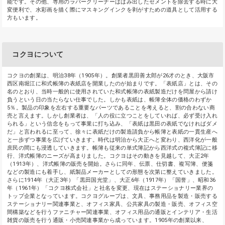
能です。その他、専用のラバークリーナーははみ出したセメントを除去する時に大
変便利で、水彩画を描く際にマスキングインクを剥がすための道具として活用する
方もいます。
コクヨについて
コクヨの創業は、明治38年（1905年）。創業者黒田善太郎が26才のとき、大阪市
西区南堀江に和式帳簿の表紙店を開業したのが始まりです。「表紙店」とは、その
名のとおり、当時一般的に使用されていた和式帳簿の表紙製造だけを問屋から請け
負うという日の当たらない仕事でした。しかも表紙は、帳簿全体の価格のわずか
5％。製品の印象を左右する重要なパーツであることを考えると、割の合わない商
売と言えます。しかし創業者は、「人の役に立つことをしていれば、必ず受け入れ
られる」という信念をもって事業に打ち込み、「表紙は黒田の表紙でなければダメ
だ」と言われるに至って、徐々に表紙だけの製造請負から帳簿と表紙の一貫生産へ
と一歩ずつ事業を広げていきます。時代は明治から大正へと変わり、西洋化が一般
庶民の間にも浸透していきます。帳簿も従来の単式簿記から西洋式の複式簿記に移
行、洋式帳簿のニーズが高まりました。コクヨはその動きを見越して、大正2年
（1913年）、洋式帳簿の販売を開始。さらに同年、伝票、仕切書、複写簿、便箋
などの製造にも着手し、紙製品メーカーとしての形態を次第に整えていきました。
さらに1914年（大正3年）「黒田国光堂」、大正6年（1917年）「国誉」、昭和36
年（1961年）「コクヨ株式会社」と社名を変更、現在はステーショナリー業界の
トップ企業となっています。コクヨグループは、文具、事務用品を製造・販売する
ステーショナリー関連事業と、オフィス家具、公共家具の製造・販売、オフィス空
間構築などを行うファニチャー関連事業、オフィス用品の通販とインテリア・生活
雑貨の販売を行う通販・小売関連事業から成っています。1905年の創業以来、