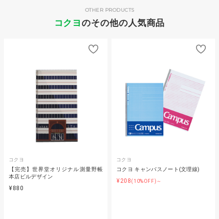
OTHER PRODUCTS
コクヨ
のその他の人気商品
コクヨ
コクヨ
【完売】世界堂オリジナル測量野帳
コクヨ キャンパスノート(文理線)
本店ビルデザイン
¥208
(10%OFF)～
¥880