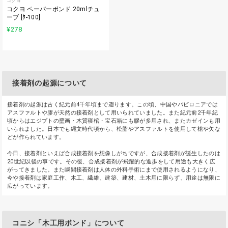
コクヨ
コクヨ ペーパーボンド 20mlチュ
ーブ [ﾀ-100]
¥278
接着剤の起源について
接着剤の起源は古く紀元前4千年頃まで遡ります。この頃、中国やバビロニアでは
アスファルトや膠が天然の接着剤として用いられていました。また紀元前2千年紀
頃からはエジプトの壁画・木質寝棺・宝石箱にも膠が多用され、またカゼインも用
いられました。日本でも縄文時代頃から、松脂やアスファルトを使用して槍や矢な
どが作られています。
今日、接着剤といえば合成接着剤を想像しがちですが、合成接着剤が誕生したのは
20世紀以後の事です。その後、合成接着剤が飛躍的な進歩をして用途も大きく広
がってきました。また瞬間接着剤は人体の外科手術にまで使用されるようになり、
今や接着剤は家庭工作、木工、繊維、建築、建材、土木用に限らず、用途は無限に
広がっています。
コニシ「木工用ボンド」について