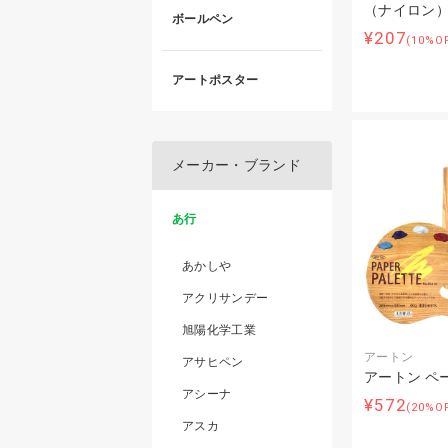
（ナイロン
ボールペン
¥207
(10%O
アートポスター
メーカー・ブランド
あ行
あかしや
アクリサンデー
旭陽化学工業
アートン
アサヒペン
アートン ペ
アシーナ
¥572
(20%O
アスカ