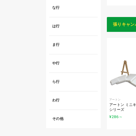
な行
張りキャン
は行
ま行
や行
ら行
アートン
わ行
アートン ミニ
シリーズ
¥286
～
その他