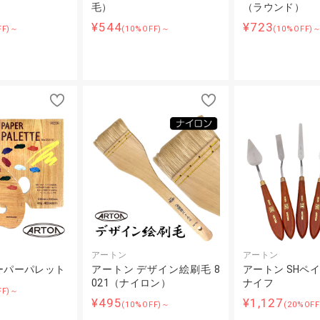
）
毛）
（ラウンド）
¥544
¥723
FF)～
(10%OFF)～
(10%OFF)
アートン
アートン
ーパーパレット
アートン デザイン絵刷毛 8
アートン SHペ
021（ナイロン）
ナイフ
FF)～
¥495
¥1,127
(10%OFF)～
(20%OF