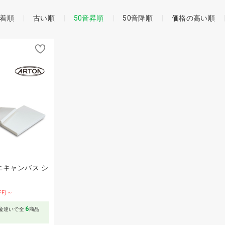
着順
古い順
50音昇順
50音降順
価格の高い順
ニキャンバス シ
FF)～
6
位
違いで全
商品