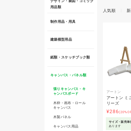
デザイン・製図・コミック
用品類
人気順
新
制作用品・用具
建築模型用品
紙類・スケッチブック類
キャンバス・パネル類
張りキャンバス・キ
アートン
ャンバスボード
アートン ミ
木枠・画布・ロール
リーズ
キャンバス
¥286
(20%O
木製パネル
サイズ・販売単
キャンバス用品
あります