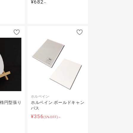
¥682
～
ホルベイン
 楕円型張り
ホルベイン ボールドキャン
バス
¥356
(5%OFF)～