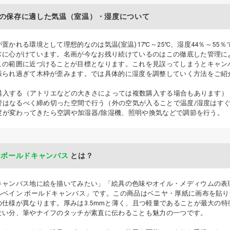
の保存に適した気温（室温）・湿度について
置かれる環境として理想的なのは気温(室温)17℃～25℃、湿度44％～5
常に心がけています。名画が今なお残り続けているのはこの徹底した管理に
この範囲に近づけることが目標となります。これを見誤ってしまうとキャン
張られ過ぎて木枠が歪みます。では具体的に湿度を調整していく方法をご紹
計を購入する（アトリエなどの大きさによっては複数購入する場合もあります）
保管はなるべく締め切った空間で行う（外の空気が入ることで温度/湿度はす
湿度が変わってきたら空調や加湿器/除湿機、照明や換気などで調節を行う。
 ボールドキャンバス
とは？
キャンバス地に絵を描いてみたい」「絵具の色味やオイル・メディウムの表
ルベイン ボールドキャンバス」です。この商品はベニヤ・厚紙に画布を貼
の仕様が異なります。厚みは3.5mmと薄く、且つ軽量であることが最大の
ない分、筆やナイフのタッチが素直に伝わることも魅力の一つです。