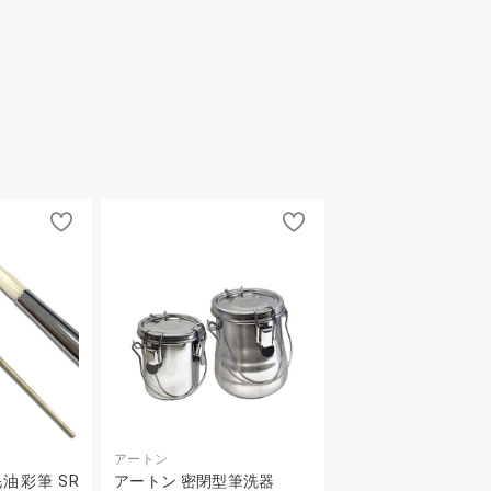
アートン
油彩筆 SR
アートン 密閉型筆洗器