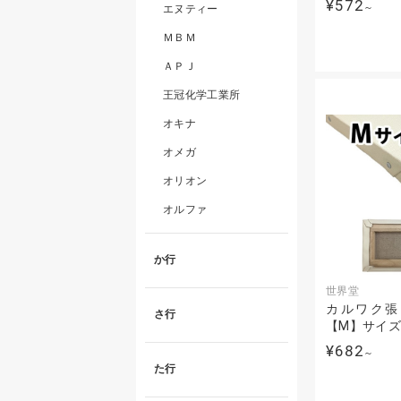
¥572
～
エヌティー
ＭＢＭ
ＡＰＪ
王冠化学工業所
オキナ
オメガ
オリオン
オルファ
か行
世界堂
カルワク張
さ行
【M】サイ
¥682
～
た行