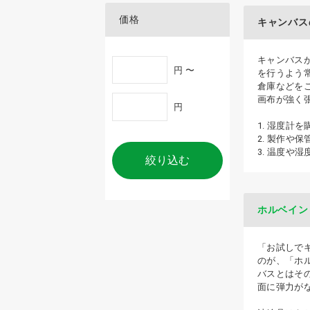
価格
キャンバス
キャンバスが
円 〜
を行うよう
倉庫などを
画布が強く
円
1. 湿度
2. 製作や
3. 温度や
絞り込む
ホルベイン
「お試しで
のが、「ホ
バスとはそ
面に弾力が