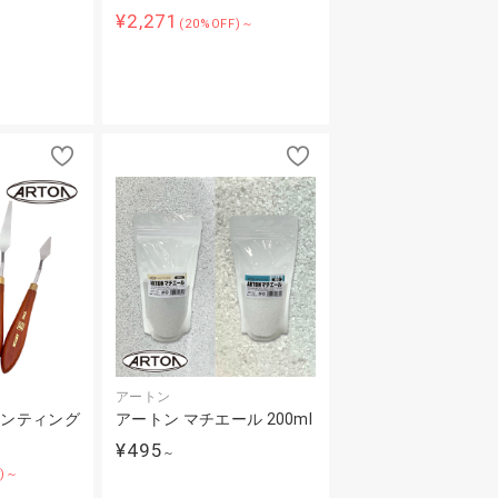
¥2,271
(20%OFF)～
～
アートン
インティング
アートン マチエール 200ml
¥495
～
F)～