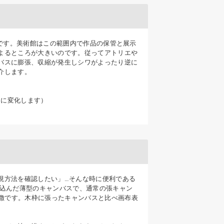
5％です。美術館はこの範囲内で作品の保管と展示
よるところが大きいのです。従ってアトリエや
バスに膨張、収縮が発生しシワがよったり逆に
介します。
ぐに変化します）
現方法を確認したい」…そんな時に便利である
り込んだ薄型のキャンバスで、通常の張キャン
特徴です。木枠に張ったキャンバスと比べ画布表