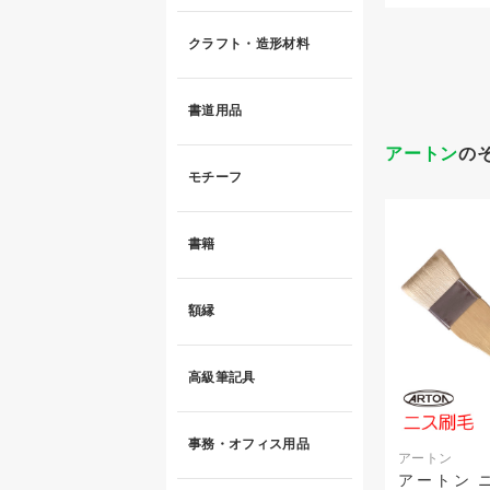
クラフト・造形材料
書道用品
アートン
の
モチーフ
書籍
額縁
高級筆記具
事務・オフィス用品
アートン
アートン ニ