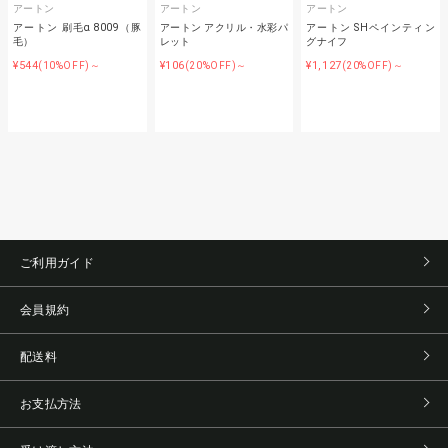
アートン
アートン
アートン
アートン 刷毛α 8009（豚
アートン アクリル・水彩パ
アートン SHペインティン
毛）
レット
グナイフ
¥544
¥106
¥1,127
(10%OFF)～
(20%OFF)～
(20%OFF)～
ご利用ガイド
会員規約
配送料
お支払方法