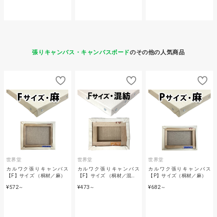
張りキャンバス・キャンバスボード
のその他の人気商品
世界堂
世界堂
世界堂
カルワク張りキャンバス
カルワク張りキャンバス
カルワク張りキャンバス
【F】サイズ （桐材／麻）
【F】サイズ （桐材／混…
【P】サイズ（桐材／麻）
¥572
¥473
¥682
～
～
～