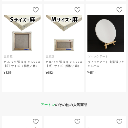
世界堂
世界堂
ヴィックアート
カルワク張りキャンバス
カルワク張りキャンバス
ヴィックアート 丸型張りキ
【S】サイズ （桐材／麻）
【M】サイズ（桐材／麻）
ャンバス
¥825
¥682
¥451
～
～
～
アートン
のその他の人気商品