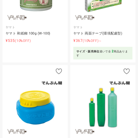
ヤマト
ヤマト
ヤマト 和紙糊 100g (W-100)
ヤマト 両面テープ(環境配慮型)
¥535
¥367
(10%OFF)
(10%OFF)～
2
サイズ・販売単位
違いで全
商品ありま
す