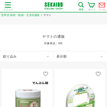
メニュー
カート
メール
検索
世界堂 画材・額縁・文房具通販
ヤマト
ヤマトの通販
対象商品：
8
件
絞り込み
表示順