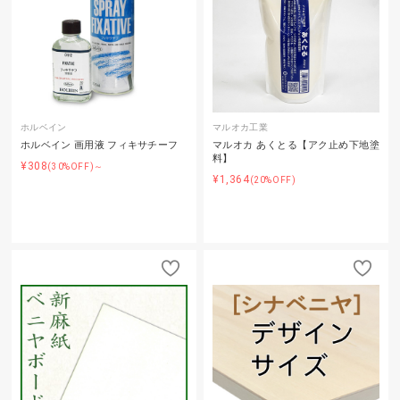
ホルベイン
マルオカ工業
ホルベイン 画用液 フィキサチーフ
マルオカ あくとる【アク止め下地塗
料】
¥308
(30%OFF)～
¥1,364
(20%OFF)