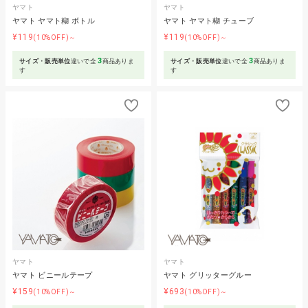
ヤマト
ヤマト
ヤマト ヤマト糊 ボトル
ヤマト ヤマト糊 チューブ
¥119
¥119
(10%OFF)～
(10%OFF)～
3
3
サイズ・販売単位
違いで全
商品ありま
サイズ・販売単位
違いで全
商品ありま
す
す
ヤマト
ヤマト
ヤマト ビニールテープ
ヤマト グリッターグルー
¥159
¥693
(10%OFF)～
(10%OFF)～