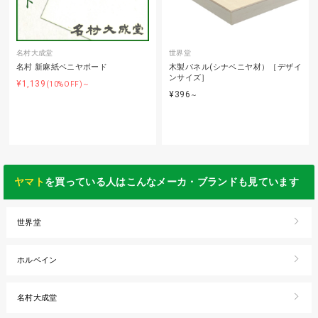
名村大成堂
世界堂
名村 新麻紙ベニヤボード
木製パネル(シナベニヤ材）［デザイ
ンサイズ］
¥1,139
(10%OFF)～
¥396
～
ヤマト
を買っている人はこんなメーカ・ブランドも見ています
世界堂
ホルベイン
名村大成堂