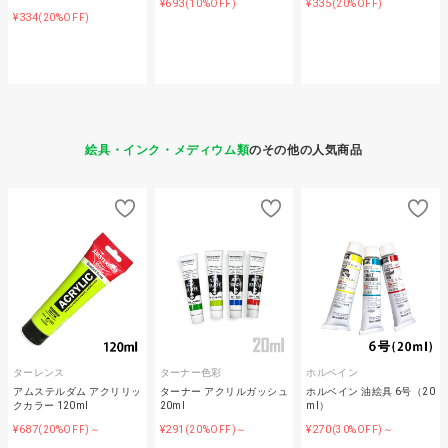
¥693
¥335
(10%OFF)
(20%OFF)
¥334
(20%OFF)
絵具・インク・メディウム類
のその他の人気商品
ターレンス
ターナー色彩
ホルベイン
アムステルダム アクリリッ
ターナー アクリルガッシュ
ホルベイン 油絵具 6号（20
クカラー 120ml
20ml
ml）
¥687
¥291
¥270
(20%OFF)～
(20%OFF)～
(30%OFF)～