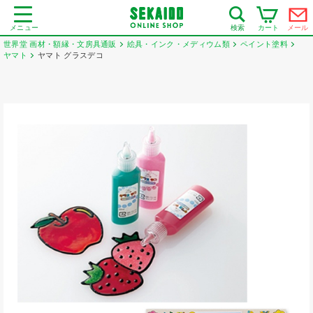
メニュー
カート
メール
検索
世界堂 画材・額縁・文房具通販
絵具・インク・メディウム類
ペイント塗料
ヤマト
ヤマト グラスデコ