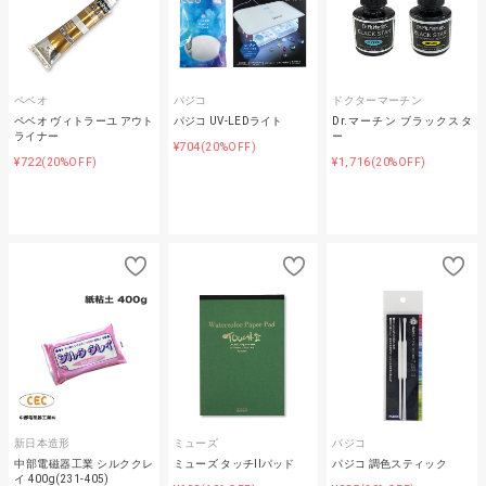
ペベオ
パジコ
ドクターマーチン
ペベオ ヴィトラーユ アウト
パジコ UV-LEDライト
Dr.マーチン ブラックスタ
ライナー
ー
¥704
(20%OFF)
¥722
¥1,716
(20%OFF)
(20%OFF)
新日本造形
ミューズ
パジコ
中部電磁器工業 シルククレ
ミューズ タッチIIパッド
パジコ 調色スティック
イ 400g(231-405)