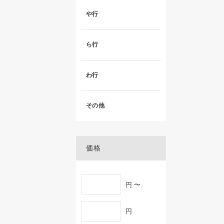
や行
ら行
わ行
その他
価格
円 〜
円