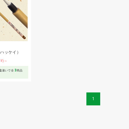
（ハッケイ）
FF)～
3
位
違いで全
商品
1