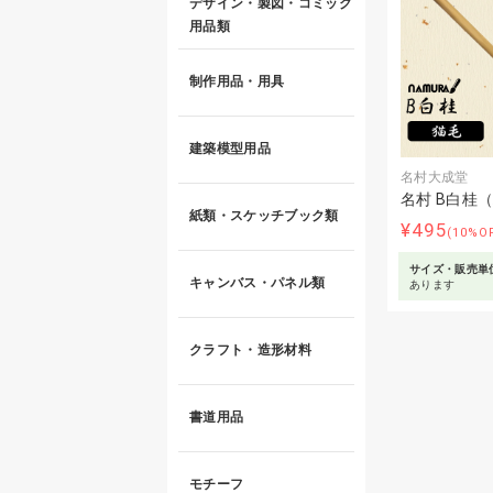
デザイン・製図・コミック
用品類
制作用品・用具
建築模型用品
名村大成堂
名村 B白桂
紙類・スケッチブック類
¥495
(10%O
サイズ・販売単
キャンバス・パネル類
あります
クラフト・造形材料
書道用品
モチーフ