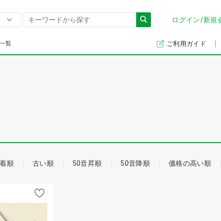
ログイン/新規
一覧
ご利用ガイド
着順
古い順
50音昇順
50音降順
価格の高い順