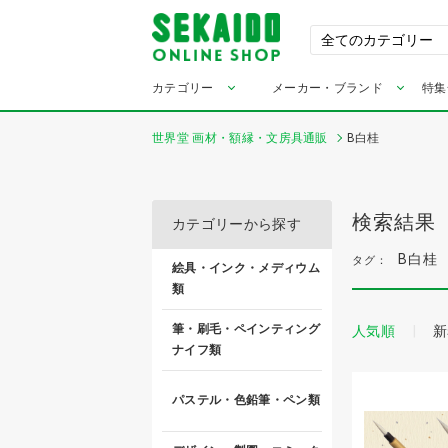
カテゴリー
メーカー・ブランド
特集
世界堂 画材・額縁・文房具通販
B白桂
検索結果
カテゴリーから探す
B白桂
タグ：
絵具・インク・メディウム
類
筆・刷毛・ペインティング
人気順
新
ナイフ類
パステル・色鉛筆・ペン類